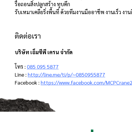
รื้อถอนสิ่งปลูกสร้าง ทุบตึก
รับเหมาเคลียริ่งพื้นที่ ด้วยทีมงานมืออาชีพ งานเร็ว งา
ติดต่อเรา
บริษัท เอ็มซีพี เครน จำกัด
โทร :
085 095 5877
Line :
http://line.me/ti/p/~0850955877
Facebook :
https://www.facebook.com/MCPCrane