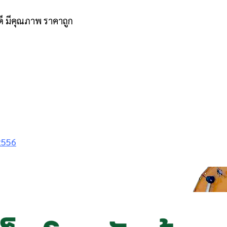
นดี มีคุณภาพ ราคาถูก
2556