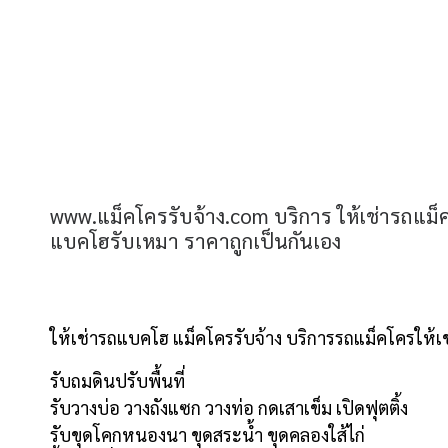
www.แม็คโครรับจ้าง.com บริการ ให้เช่ารถแม็
แบคโฮรับเหมา ราคาถูกเป็นกันเอง
ให้เช่ารถแบคโฮ แม็คโครรับจ้าง บริการรถแม็คโครให้เช่า
รับถมดินปรับพื้นที่
รับวางบ่อ วางถังแซก วางท่อ กดเสาเข็ม เปิดฟุตติ้ง
รับขุดโคกหนองนา ขุดสระน้ำ ขุดคลองใส้ไก่