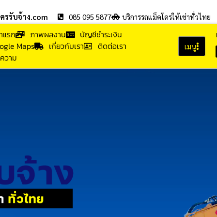
โครรับจ้าง.com
085 095 5877
บริการรถแม็คโครให้เช่าทั่วไทย
้าแรก
ภาพผลงาน
บัญชีชำระเงิน
ogle Maps
เกี่ยวกับเรา
ติดต่อเรา
เมนู
ความ