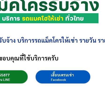
ับจ้าง บริการรถแม็คโครให้เช่า รายวัน รา
ขอบคุณที่ใช้บริการครับ
55877
เฮี๊ยบเครนเช่า
่อน LINE
Facebook