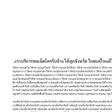
..เราบริการรถแม็คโครรับจ้าง ได้ทุกจังหวัด ไกลแค่ไหนก็
ให้เช่ารถแบคโฮ ให้เช่ารถแบคโฮเช่า ให้เช่ารถแบคโฮให้เช่า ให้เช่ารถแบคโฮรับจ้าง ให้เช่า
สมุทปราการ ให้เช่ารถแม็คโคร ให้เช่ารถแม็คโครเช่า ให้เช่ารถแม็คโครรับจ้าง ให้เช่ารถแม็คโ
ฉะเชิงเทรา ให้เช่ารถแม็คโครสมุทปราการ ให้เช่ารถแมคโคร ให้เช่ารถแมคโครเช่า ให้เช่ารถแ
แมคโครจันทบุรี ให้เช่ารถแมคโครฉะเชิงเทรา ให้เช่ารถแมคโครสมุทปราการ รถแบคโฮให้เช่าใกล้ฉัน
ตึก รับรื้อถอน รับรื้อถอนสิ่งปลูกสร้าง รับถมดิน รับขุดสระน้ำ รับขุดร่องสวน รับขุดคลองใส้ไก่ รั
ขุดดินถมที่ รับจ้างปรับดิน รับจ้างงานถมดิน รับจ้างงานเคลียรริ่ง รับจ้างฝังดิน รับจ้างกลบดิน รั
ไก่ รับจ้างขุดบ่อ รับจ้างขุดถังแซ็ก รับจ้างปรับหน้าดิน รับจ้างขุดโคกหนองนา รับจ้างเปิดฟุตติ้ง
ปลูกสร้าง รับเหมาเคลียริ่งพื้นที่ รับเหมาถมดิน รับเหมาขุดสระ รับเหมาขุดร่องสวน รับเหมา
รถแม็คโครรับจ้างกรุงเทพ รถแม็คโครรับจ้างเชียงราย รถแม็คโครรับจ้างเชียงใหม่ รถแม็คโครร
กาฬสินธุ์ รถแม็คโครรับจ้างขอนแก่น รถแม็คโครรับจ้างชัยภูมิ รถแม็คโครรับจ้างนครพนม รถ
ยโสธร รถแม็คโครรับจ้างร้อยเอ็ด รถแม็คโครรับจ้างเลย รถแม็คโครรับจ้างสกลนคร รถแม็คโครร