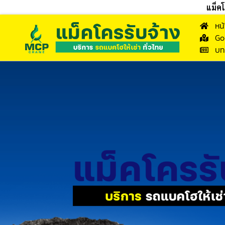
แม็ค
หน
Go
บท