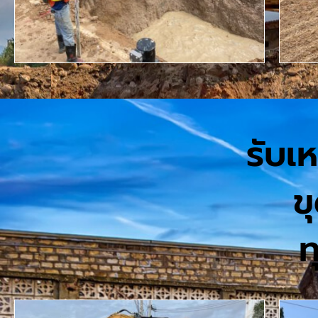
รับเ
ข
ท