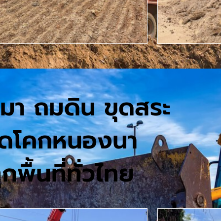
หมา ถมดิน ขุดสระ
ุดโคกหนองนา
ุกพื้นที่ทั่วไทย