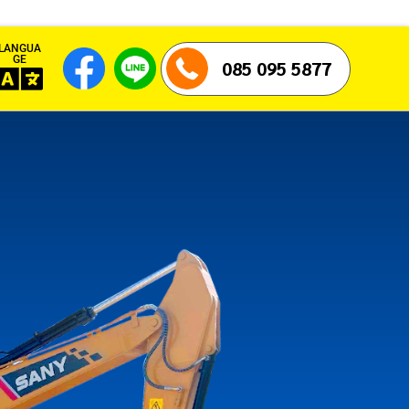
LANGUA
GE
085 095 5877