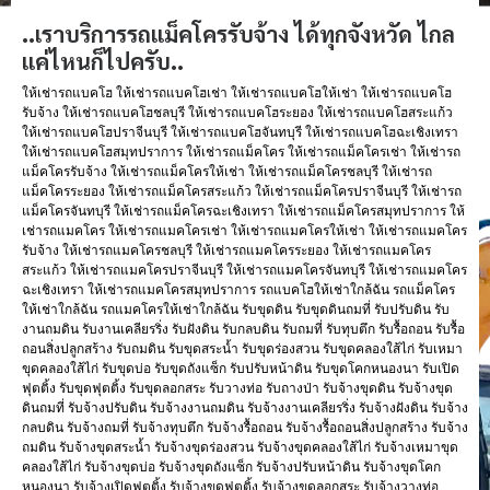
..เราบริการรถแม็คโครรับจ้าง ได้ทุกจังหวัด ไกล
แค่ไหนก็ไปครับ..
ให้เช่ารถแบคโฮ ให้เช่ารถแบคโฮเช่า ให้เช่ารถแบคโฮให้เช่า ให้เช่ารถแบคโฮ
รับจ้าง ให้เช่ารถแบคโฮชลบุรี ให้เช่ารถแบคโฮระยอง ให้เช่ารถแบคโฮสระแก้ว
ให้เช่ารถแบคโฮปราจีนบุรี ให้เช่ารถแบคโฮจันทบุรี ให้เช่ารถแบคโฮฉะเชิงเทรา
ให้เช่ารถแบคโฮสมุทปราการ ให้เช่ารถแม็คโคร ให้เช่ารถแม็คโครเช่า ให้เช่ารถ
แม็คโครรับจ้าง ให้เช่ารถแม็คโครให้เช่า ให้เช่ารถแม็คโครชลบุรี ให้เช่ารถ
แม็คโครระยอง ให้เช่ารถแม็คโครสระแก้ว ให้เช่ารถแม็คโครปราจีนบุรี ให้เช่ารถ
แม็คโครจันทบุรี ให้เช่ารถแม็คโครฉะเชิงเทรา ให้เช่ารถแม็คโครสมุทปราการ ให้
เช่ารถแมคโคร ให้เช่ารถแมคโครเช่า ให้เช่ารถแมคโครให้เช่า ให้เช่ารถแมคโคร
รับจ้าง ให้เช่ารถแมคโครชลบุรี ให้เช่ารถแมคโครระยอง ให้เช่ารถแมคโคร
สระแก้ว ให้เช่ารถแมคโครปราจีนบุรี ให้เช่ารถแมคโครจันทบุรี ให้เช่ารถแมคโคร
ฉะเชิงเทรา ให้เช่ารถแมคโครสมุทปราการ รถแบคโฮให้เช่าใกล้ฉัน รถแม็คโคร
ให้เช่าใกล้ฉัน รถแมคโครให้เช่าใกล้ฉัน รับขุดดิน รับขุดดินถมที่ รับปรับดิน รับ
งานถมดิน รับงานเคลียรริ่ง รับฝังดิน รับกลบดิน รับถมที่ รับทุบตึก รับรื้อถอน รับรื้อ
ถอนสิ่งปลูกสร้าง รับถมดิน รับขุดสระน้ำ รับขุดร่องสวน รับขุดคลองใส้ไก่ รับเหมา
ขุดคลองใส้ไก่ รับขุดบ่อ รับขุดถังแซ็ก รับปรับหน้าดิน รับขุดโคกหนองนา รับเปิด
ฟุตติ้ง รับขุดฟุตติ้ง รับขุดลอกสระ รับวางท่อ รับถางป่า รับจ้างขุดดิน รับจ้างขุด
ดินถมที่ รับจ้างปรับดิน รับจ้างงานถมดิน รับจ้างงานเคลียรริ่ง รับจ้างฝังดิน รับจ้าง
กลบดิน รับจ้างถมที่ รับจ้างทุบตึก รับจ้างรื้อถอน รับจ้างรื้อถอนสิ่งปลูกสร้าง รับจ้าง
ถมดิน รับจ้างขุดสระน้ำ รับจ้างขุดร่องสวน รับจ้างขุดคลองใส้ไก่ รับจ้างเหมาขุด
คลองใส้ไก่ รับจ้างขุดบ่อ รับจ้างขุดถังแซ็ก รับจ้างปรับหน้าดิน รับจ้างขุดโคก
หนองนา รับจ้างเปิดฟุตติ้ง รับจ้างขุดฟุตติ้ง รับจ้างขุดลอกสระ รับจ้างวางท่อ