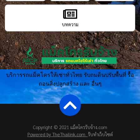
บทความ
บริการรถแม็คโครให้เช่าทั่วไทย รับถมดินปรับพื้นที่ รื้อ
ถอนสิ่งปลูกสร้าง และ อื่นๆ
Copyright © 2021 แม็คโครรับจ้าง.com
Powered by TheThailink.com
รับทำเว็บไซต์