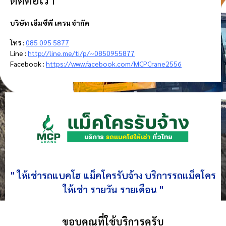
บริษัท เอ็มซีพี เครน จำกัด
โทร :
085 095 5877
Line :
http://line.me/ti/p/~0850955877
Facebook :
https://www.facebook.com/MCPCrane2556
" ให้เช่ารถแบคโฮ แม็คโครรับจ้าง บริการรถแม็คโคร
ให้เช่า รายวัน รายเดือน "
ขอบคุณที่ใช้บริการครับ