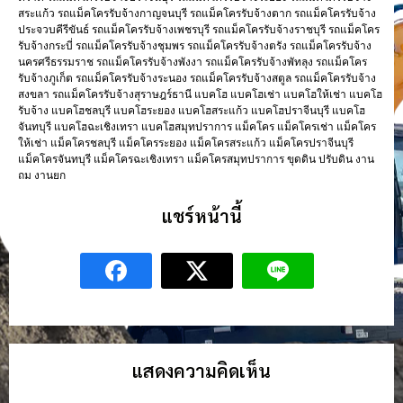
สระแก้ว รถแม็คโครรับจ้างกาญจนบุรี รถแม็คโครรับจ้างตาก รถแม็คโครรับจ้าง
ประจวบคีรีขันธ์ รถแม็คโครรับจ้างเพชรบุรี รถแม็คโครรับจ้างราชบุรี รถแม็คโคร
รับจ้างกระบี่ รถแม็คโครรับจ้างชุมพร รถแม็คโครรับจ้างตรัง รถแม็คโครรับจ้าง
นครศรีธรรมราช รถแม็คโครรับจ้างพังงา รถแม็คโครรับจ้างพัทลุง รถแม็คโคร
รับจ้างภูเก็ต รถแม็คโครรับจ้างระนอง รถแม็คโครรับจ้างสตูล รถแม็คโครรับจ้าง
สงขลา รถแม็คโครรับจ้างสุราษฎร์ธานี แบคโฮ แบคโฮเช่า แบคโฮให้เช่า แบคโฮ
รับจ้าง แบคโฮชลบุรี แบคโฮระยอง แบคโฮสระแก้ว แบคโฮปราจีนบุรี แบคโฮ
จันทบุรี แบคโฮฉะเชิงเทรา แบคโฮสมุทปราการ แม็คโคร แม็คโครเช่า แม็คโคร
ให้เช่า แม็คโครชลบุรี แม็คโครระยอง แม็คโครสระแก้ว แม็คโครปราจีนบุรี
แม็คโครจันทบุรี แม็คโครฉะเชิงเทรา แม็คโครสมุทปราการ ขุดดิน ปรับดิน งาน
ถม งานยก
แชร์หน้านี้
แสดงความคิดเห็น