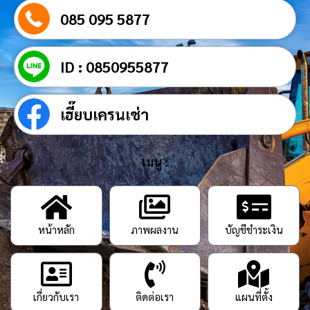
085 095 5877
ID : 0850955877
เฮี๊ยบเครนเช่า
เมนู :
หน้าหลัก
ภาพผลงาน
บัญชีชำระเงิน
เกี่ยวกับเรา
ติดต่อเรา
แผนที่ตั้ง