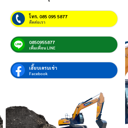
โทร. 085 095 5877
ติดต่อเรา
0850955877
เพิ่มเพื่อน LINE
เฮี๊ยบเครนเช่า
Facebook