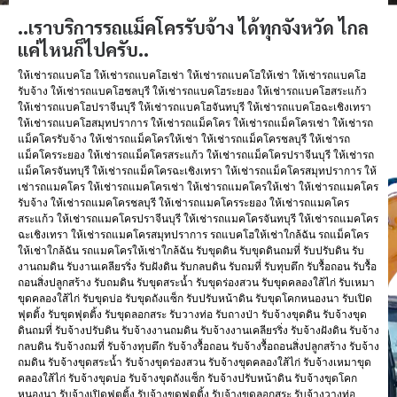
..เราบริการรถแม็คโครรับจ้าง ได้ทุกจังหวัด ไกล
แค่ไหนก็ไปครับ..
ให้เช่ารถแบคโฮ ให้เช่ารถแบคโฮเช่า ให้เช่ารถแบคโฮให้เช่า ให้เช่ารถแบคโฮ
รับจ้าง ให้เช่ารถแบคโฮชลบุรี ให้เช่ารถแบคโฮระยอง ให้เช่ารถแบคโฮสระแก้ว
ให้เช่ารถแบคโฮปราจีนบุรี ให้เช่ารถแบคโฮจันทบุรี ให้เช่ารถแบคโฮฉะเชิงเทรา
ให้เช่ารถแบคโฮสมุทปราการ ให้เช่ารถแม็คโคร ให้เช่ารถแม็คโครเช่า ให้เช่ารถ
แม็คโครรับจ้าง ให้เช่ารถแม็คโครให้เช่า ให้เช่ารถแม็คโครชลบุรี ให้เช่ารถ
แม็คโครระยอง ให้เช่ารถแม็คโครสระแก้ว ให้เช่ารถแม็คโครปราจีนบุรี ให้เช่ารถ
แม็คโครจันทบุรี ให้เช่ารถแม็คโครฉะเชิงเทรา ให้เช่ารถแม็คโครสมุทปราการ ให้
เช่ารถแมคโคร ให้เช่ารถแมคโครเช่า ให้เช่ารถแมคโครให้เช่า ให้เช่ารถแมคโคร
รับจ้าง ให้เช่ารถแมคโครชลบุรี ให้เช่ารถแมคโครระยอง ให้เช่ารถแมคโคร
สระแก้ว ให้เช่ารถแมคโครปราจีนบุรี ให้เช่ารถแมคโครจันทบุรี ให้เช่ารถแมคโคร
ฉะเชิงเทรา ให้เช่ารถแมคโครสมุทปราการ รถแบคโฮให้เช่าใกล้ฉัน รถแม็คโคร
ให้เช่าใกล้ฉัน รถแมคโครให้เช่าใกล้ฉัน รับขุดดิน รับขุดดินถมที่ รับปรับดิน รับ
งานถมดิน รับงานเคลียรริ่ง รับฝังดิน รับกลบดิน รับถมที่ รับทุบตึก รับรื้อถอน รับรื้อ
ถอนสิ่งปลูกสร้าง รับถมดิน รับขุดสระน้ำ รับขุดร่องสวน รับขุดคลองใส้ไก่ รับเหมา
ขุดคลองใส้ไก่ รับขุดบ่อ รับขุดถังแซ็ก รับปรับหน้าดิน รับขุดโคกหนองนา รับเปิด
ฟุตติ้ง รับขุดฟุตติ้ง รับขุดลอกสระ รับวางท่อ รับถางป่า รับจ้างขุดดิน รับจ้างขุด
ดินถมที่ รับจ้างปรับดิน รับจ้างงานถมดิน รับจ้างงานเคลียรริ่ง รับจ้างฝังดิน รับจ้าง
กลบดิน รับจ้างถมที่ รับจ้างทุบตึก รับจ้างรื้อถอน รับจ้างรื้อถอนสิ่งปลูกสร้าง รับจ้าง
ถมดิน รับจ้างขุดสระน้ำ รับจ้างขุดร่องสวน รับจ้างขุดคลองใส้ไก่ รับจ้างเหมาขุด
คลองใส้ไก่ รับจ้างขุดบ่อ รับจ้างขุดถังแซ็ก รับจ้างปรับหน้าดิน รับจ้างขุดโคก
หนองนา รับจ้างเปิดฟุตติ้ง รับจ้างขุดฟุตติ้ง รับจ้างขุดลอกสระ รับจ้างวางท่อ