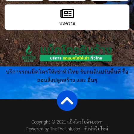
บทความ
บริการรถแม็คโครให้เช่าทั่วไทย รับถมดินปรับพื้นที่ รื้อ
ถอนสิ่งปลูกสร้าง และ อื่นๆ
Copyright © 2021 แม็คโครรับจ้าง.com
Powered by TheThailink.com
รับทำเว็บไซต์