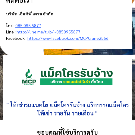
บริษัท เอ็มซีพี เครน จำกัด
โทร :
085 095 5877
Line :
http://line.me/ti/p/~0850955877
Facebook :
https://www.facebook.com/MCPCrane2556
" ให้เช่ารถแบคโฮ แม็คโครรับจ้าง บริการรถแม็คโคร
ให้เช่า รายวัน รายเดือน "
ขอบคุณที่ใช้บริการครับ