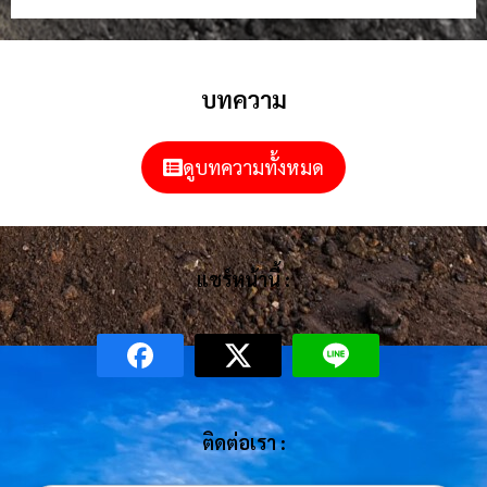
บทความ
ดูบทความทั้งหมด
แชร์หน้านี้ :
ติดต่อเรา :