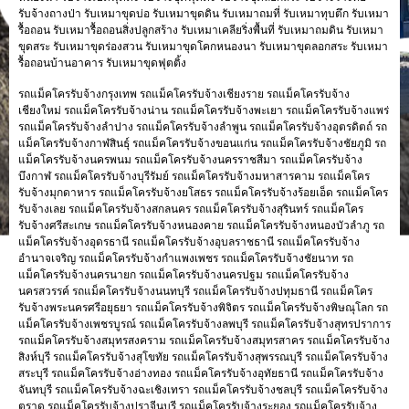
รับจ้างถางป่า รับเหมาขุดบ่อ รับเหมาขุดดิน รับเหมาถมที่ รับเหมาทุบตึก รับเหมา
รื้อถอน รับเหมารื้อถอนสิ่งปลูกสร้าง รับเหมาเคลียริ่งพื้นที่ รับเหมาถมดิน รับเหมา
ขุดสระ รับเหมาขุดร่องสวน รับเหมาขุดโคกหนองนา รับเหมาขุดลอกสระ รับเหมา
รื้อถอนบ้านอาคาร รับเหมาขุดฟุตติ้ง
รถแม็คโครรับจ้างกรุงเทพ รถแม็คโครรับจ้างเชียงราย รถแม็คโครรับจ้าง
เชียงใหม่ รถแม็คโครรับจ้างน่าน รถแม็คโครรับจ้างพะเยา รถแม็คโครรับจ้างแพร่
รถแม็คโครรับจ้างลำปาง รถแม็คโครรับจ้างลำพูน รถแม็คโครรับจ้างอุตรดิตถ์ รถ
แม็คโครรับจ้างกาฬสินธุ์ รถแม็คโครรับจ้างขอนแก่น รถแม็คโครรับจ้างชัยภูมิ รถ
แม็คโครรับจ้างนครพนม รถแม็คโครรับจ้างนครราชสีมา รถแม็คโครรับจ้าง
บึงกาฬ รถแม็คโครรับจ้างบุรีรัมย์ รถแม็คโครรับจ้างมหาสารคาม รถแม็คโคร
รับจ้างมุกดาหาร รถแม็คโครรับจ้างยโสธร รถแม็คโครรับจ้างร้อยเอ็ด รถแม็คโคร
รับจ้างเลย รถแม็คโครรับจ้างสกลนคร รถแม็คโครรับจ้างสุรินทร์ รถแม็คโคร
รับจ้างศรีสะเกษ รถแม็คโครรับจ้างหนองคาย รถแม็คโครรับจ้างหนองบัวลำภู รถ
แม็คโครรับจ้างอุดรธานี รถแม็คโครรับจ้างอุบลราชธานี รถแม็คโครรับจ้าง
อำนาจเจริญ รถแม็คโครรับจ้างกำแพงเพชร รถแม็คโครรับจ้างชัยนาท รถ
แม็คโครรับจ้างนครนายก รถแม็คโครรับจ้างนครปฐม รถแม็คโครรับจ้าง
นครสวรรค์ รถแม็คโครรับจ้างนนทบุรี รถแม็คโครรับจ้างปทุมธานี รถแม็คโคร
รับจ้างพระนครศรีอยุธยา รถแม็คโครรับจ้างพิจิตร รถแม็คโครรับจ้างพิษณุโลก รถ
แม็คโครรับจ้างเพชรบูรณ์ รถแม็คโครรับจ้างลพบุรี รถแม็คโครรับจ้างสุทรปราการ
รถแม็คโครรับจ้างสมุทรสงคราม รถแม็คโครรับจ้างสมุทรสาคร รถแม็คโครรับจ้าง
สิงห์บุรี รถแม็คโครรับจ้างสุโขทัย รถแม็คโครรับจ้างสุพรรณบุรี รถแม็คโครรับจ้าง
สระบุรี รถแม็คโครรับจ้างอ่างทอง รถแม็คโครรับจ้างอุทัยธานี รถแม็คโครรับจ้าง
จันทบุรี รถแม็คโครรับจ้างฉะเชิงเทรา รถแม็คโครรับจ้างชลบุรี รถแม็คโครรับจ้าง
ตราด รถแม็คโครรับจ้างปราจีนบุรี รถแม็คโครรับจ้างระยอง รถแม็คโครรับจ้าง