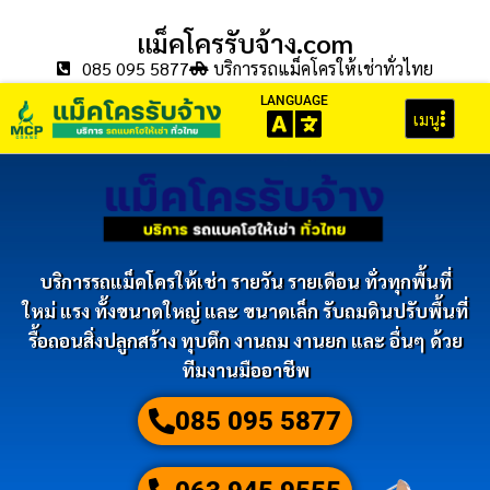
แม็คโครรับจ้าง.com
085 095 5877
บริการรถแม็คโครให้เช่าทั่วไทย
LANGUAGE
เมนู
บริการรถแม็คโครให้เช่า รายวัน รายเดือน ทั่วทุกพื้นที่
ใหม่ แรง ทั้งขนาดใหญ่ และ ขนาดเล็ก รับถมดินปรับพื้นที่
รื้อถอนสิ่งปลูกสร้าง ทุบตึก งานถม งานยก และ อื่นๆ ด้วย
ทีมงานมืออาชีพ
085 095 5877