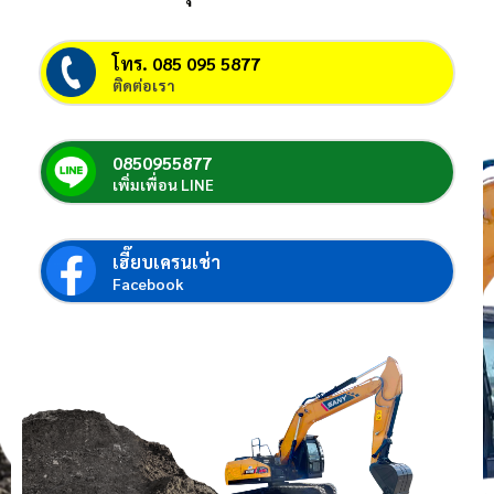
โทร. 085 095 5877
ติดต่อเรา
0850955877
เพิ่มเพื่อน LINE
เฮี๊ยบเครนเช่า
Facebook