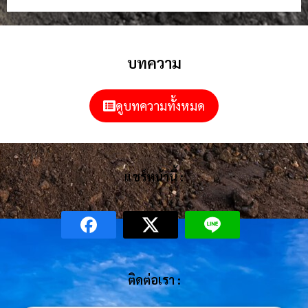
บทความ
ดูบทความทั้งหมด
แชร์หน้านี้ :
ติดต่อเรา :