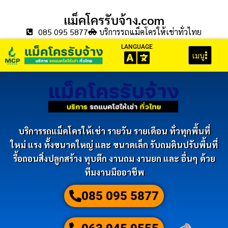
แม็คโครรับจ้าง.com
085 095 5877
บริการรถแม็คโครให้เช่าทั่วไทย
LANGUAGE
เมนู
บริการรถแม็คโครให้เช่า รายวัน รายเดือน ทั่วทุกพื้นที่
ใหม่ แรง ทั้งขนาดใหญ่ และ ขนาดเล็ก รับถมดินปรับพื้นที่
รื้อถอนสิ่งปลูกสร้าง ทุบตึก งานถม งานยก และ อื่นๆ ด้วย
ทีมงานมืออาชีพ
085 095 5877