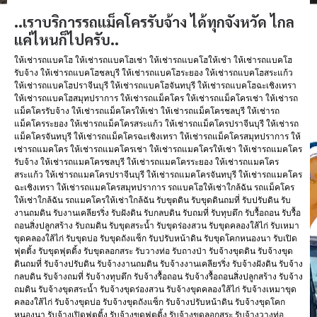
..เราบริการรถแม็คโครรับจ้าง ได้ทุกจังหวัด ไกล
แค่ไหนก็ไปครับ..
ให้เช่ารถแบคโฮ ให้เช่ารถแบคโฮเช่า ให้เช่ารถแบคโฮให้เช่า ให้เช่ารถแบคโฮ
รับจ้าง ให้เช่ารถแบคโฮชลบุรี ให้เช่ารถแบคโฮระยอง ให้เช่ารถแบคโฮสระแก้ว
ให้เช่ารถแบคโฮปราจีนบุรี ให้เช่ารถแบคโฮจันทบุรี ให้เช่ารถแบคโฮฉะเชิงเทรา
ให้เช่ารถแบคโฮสมุทปราการ ให้เช่ารถแม็คโคร ให้เช่ารถแม็คโครเช่า ให้เช่ารถ
แม็คโครรับจ้าง ให้เช่ารถแม็คโครให้เช่า ให้เช่ารถแม็คโครชลบุรี ให้เช่ารถ
แม็คโครระยอง ให้เช่ารถแม็คโครสระแก้ว ให้เช่ารถแม็คโครปราจีนบุรี ให้เช่ารถ
แม็คโครจันทบุรี ให้เช่ารถแม็คโครฉะเชิงเทรา ให้เช่ารถแม็คโครสมุทปราการ ให้
เช่ารถแมคโคร ให้เช่ารถแมคโครเช่า ให้เช่ารถแมคโครให้เช่า ให้เช่ารถแมคโคร
รับจ้าง ให้เช่ารถแมคโครชลบุรี ให้เช่ารถแมคโครระยอง ให้เช่ารถแมคโคร
สระแก้ว ให้เช่ารถแมคโครปราจีนบุรี ให้เช่ารถแมคโครจันทบุรี ให้เช่ารถแมคโคร
ฉะเชิงเทรา ให้เช่ารถแมคโครสมุทปราการ รถแบคโฮให้เช่าใกล้ฉัน รถแม็คโคร
ให้เช่าใกล้ฉัน รถแมคโครให้เช่าใกล้ฉัน รับขุดดิน รับขุดดินถมที่ รับปรับดิน รับ
งานถมดิน รับงานเคลียรริ่ง รับฝังดิน รับกลบดิน รับถมที่ รับทุบตึก รับรื้อถอน รับรื้อ
ถอนสิ่งปลูกสร้าง รับถมดิน รับขุดสระน้ำ รับขุดร่องสวน รับขุดคลองใส้ไก่ รับเหมา
ขุดคลองใส้ไก่ รับขุดบ่อ รับขุดถังแซ็ก รับปรับหน้าดิน รับขุดโคกหนองนา รับเปิด
ฟุตติ้ง รับขุดฟุตติ้ง รับขุดลอกสระ รับวางท่อ รับถางป่า รับจ้างขุดดิน รับจ้างขุด
ดินถมที่ รับจ้างปรับดิน รับจ้างงานถมดิน รับจ้างงานเคลียรริ่ง รับจ้างฝังดิน รับจ้าง
กลบดิน รับจ้างถมที่ รับจ้างทุบตึก รับจ้างรื้อถอน รับจ้างรื้อถอนสิ่งปลูกสร้าง รับจ้าง
ถมดิน รับจ้างขุดสระน้ำ รับจ้างขุดร่องสวน รับจ้างขุดคลองใส้ไก่ รับจ้างเหมาขุด
คลองใส้ไก่ รับจ้างขุดบ่อ รับจ้างขุดถังแซ็ก รับจ้างปรับหน้าดิน รับจ้างขุดโคก
หนองนา รับจ้างเปิดฟุตติ้ง รับจ้างขุดฟุตติ้ง รับจ้างขุดลอกสระ รับจ้างวางท่อ