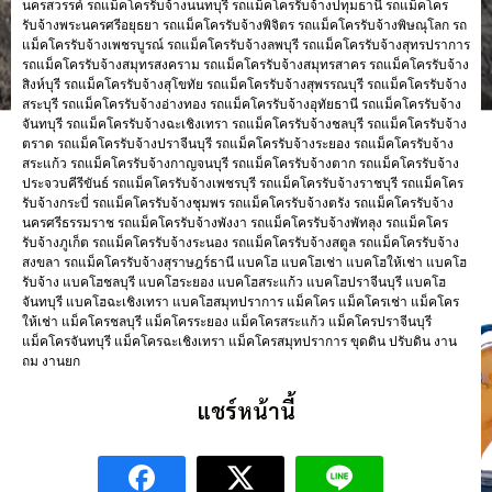
นครสวรรค์ รถแม็คโครรับจ้างนนทบุรี รถแม็คโครรับจ้างปทุมธานี รถแม็คโคร
รับจ้างพระนครศรีอยุธยา รถแม็คโครรับจ้างพิจิตร รถแม็คโครรับจ้างพิษณุโลก รถ
แม็คโครรับจ้างเพชรบูรณ์ รถแม็คโครรับจ้างลพบุรี รถแม็คโครรับจ้างสุทรปราการ
รถแม็คโครรับจ้างสมุทรสงคราม รถแม็คโครรับจ้างสมุทรสาคร รถแม็คโครรับจ้าง
สิงห์บุรี รถแม็คโครรับจ้างสุโขทัย รถแม็คโครรับจ้างสุพรรณบุรี รถแม็คโครรับจ้าง
สระบุรี รถแม็คโครรับจ้างอ่างทอง รถแม็คโครรับจ้างอุทัยธานี รถแม็คโครรับจ้าง
จันทบุรี รถแม็คโครรับจ้างฉะเชิงเทรา รถแม็คโครรับจ้างชลบุรี รถแม็คโครรับจ้าง
ตราด รถแม็คโครรับจ้างปราจีนบุรี รถแม็คโครรับจ้างระยอง รถแม็คโครรับจ้าง
สระแก้ว รถแม็คโครรับจ้างกาญจนบุรี รถแม็คโครรับจ้างตาก รถแม็คโครรับจ้าง
ประจวบคีรีขันธ์ รถแม็คโครรับจ้างเพชรบุรี รถแม็คโครรับจ้างราชบุรี รถแม็คโคร
รับจ้างกระบี่ รถแม็คโครรับจ้างชุมพร รถแม็คโครรับจ้างตรัง รถแม็คโครรับจ้าง
นครศรีธรรมราช รถแม็คโครรับจ้างพังงา รถแม็คโครรับจ้างพัทลุง รถแม็คโคร
รับจ้างภูเก็ต รถแม็คโครรับจ้างระนอง รถแม็คโครรับจ้างสตูล รถแม็คโครรับจ้าง
สงขลา รถแม็คโครรับจ้างสุราษฎร์ธานี แบคโฮ แบคโฮเช่า แบคโฮให้เช่า แบคโฮ
รับจ้าง แบคโฮชลบุรี แบคโฮระยอง แบคโฮสระแก้ว แบคโฮปราจีนบุรี แบคโฮ
จันทบุรี แบคโฮฉะเชิงเทรา แบคโฮสมุทปราการ แม็คโคร แม็คโครเช่า แม็คโคร
ให้เช่า แม็คโครชลบุรี แม็คโครระยอง แม็คโครสระแก้ว แม็คโครปราจีนบุรี
แม็คโครจันทบุรี แม็คโครฉะเชิงเทรา แม็คโครสมุทปราการ ขุดดิน ปรับดิน งาน
ถม งานยก
แชร์หน้านี้