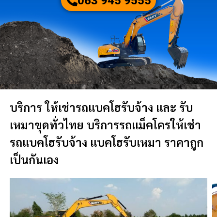
063 945 9555
บริการ ให้เช่ารถแบคโฮรับจ้าง และ รับ
เหมาขุดทั่วไทย บริการรถแม็คโครให้เช่า
รถแบคโฮรับจ้าง แบคโฮรับเหมา ราคาถูก
เป็นกันเอง