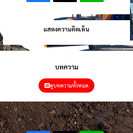
แสดงความคิดเห็น
บทความ
ดูบทความทั้งหมด
แชร์หน้านี้ :