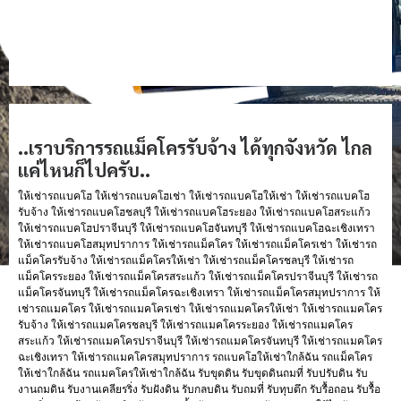
..เราบริการรถแม็คโครรับจ้าง ได้ทุกจังหวัด ไกล
แค่ไหนก็ไปครับ..
ให้เช่ารถแบคโฮ ให้เช่ารถแบคโฮเช่า ให้เช่ารถแบคโฮให้เช่า ให้เช่ารถแบคโฮ
รับจ้าง ให้เช่ารถแบคโฮชลบุรี ให้เช่ารถแบคโฮระยอง ให้เช่ารถแบคโฮสระแก้ว
ให้เช่ารถแบคโฮปราจีนบุรี ให้เช่ารถแบคโฮจันทบุรี ให้เช่ารถแบคโฮฉะเชิงเทรา
ให้เช่ารถแบคโฮสมุทปราการ ให้เช่ารถแม็คโคร ให้เช่ารถแม็คโครเช่า ให้เช่ารถ
แม็คโครรับจ้าง ให้เช่ารถแม็คโครให้เช่า ให้เช่ารถแม็คโครชลบุรี ให้เช่ารถ
แม็คโครระยอง ให้เช่ารถแม็คโครสระแก้ว ให้เช่ารถแม็คโครปราจีนบุรี ให้เช่ารถ
แม็คโครจันทบุรี ให้เช่ารถแม็คโครฉะเชิงเทรา ให้เช่ารถแม็คโครสมุทปราการ ให้
เช่ารถแมคโคร ให้เช่ารถแมคโครเช่า ให้เช่ารถแมคโครให้เช่า ให้เช่ารถแมคโคร
รับจ้าง ให้เช่ารถแมคโครชลบุรี ให้เช่ารถแมคโครระยอง ให้เช่ารถแมคโคร
สระแก้ว ให้เช่ารถแมคโครปราจีนบุรี ให้เช่ารถแมคโครจันทบุรี ให้เช่ารถแมคโคร
ฉะเชิงเทรา ให้เช่ารถแมคโครสมุทปราการ รถแบคโฮให้เช่าใกล้ฉัน รถแม็คโคร
ให้เช่าใกล้ฉัน รถแมคโครให้เช่าใกล้ฉัน รับขุดดิน รับขุดดินถมที่ รับปรับดิน รับ
งานถมดิน รับงานเคลียรริ่ง รับฝังดิน รับกลบดิน รับถมที่ รับทุบตึก รับรื้อถอน รับรื้อ