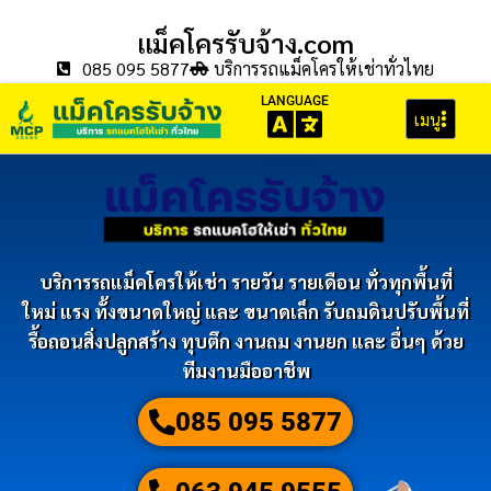
แม็คโครรับจ้าง.com
085 095 5877
บริการรถแม็คโครให้เช่าทั่วไทย
LANGUAGE
เมนู
บริการรถแม็คโครให้เช่า รายวัน รายเดือน ทั่วทุกพื้นที่
ใหม่ แรง ทั้งขนาดใหญ่ และ ขนาดเล็ก รับถมดินปรับพื้นที่
รื้อถอนสิ่งปลูกสร้าง ทุบตึก งานถม งานยก และ อื่นๆ ด้วย
ทีมงานมืออาชีพ
085 095 5877