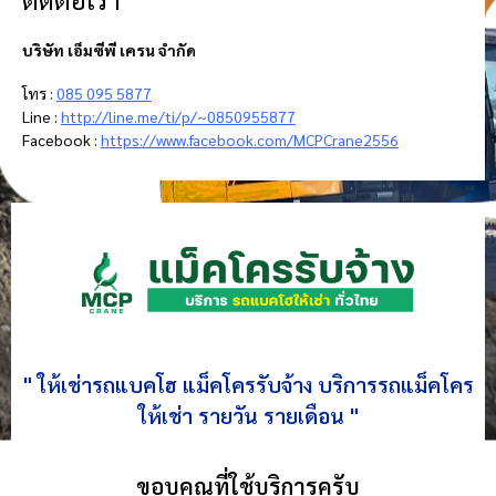
บริษัท เอ็มซีพี เครน จำกัด
โทร :
085 095 5877
Line :
http://line.me/ti/p/~0850955877
Facebook :
https://www.facebook.com/MCPCrane2556
" ให้เช่ารถแบคโฮ แม็คโครรับจ้าง บริการรถแม็คโคร
ให้เช่า รายวัน รายเดือน "
ขอบคุณที่ใช้บริการครับ