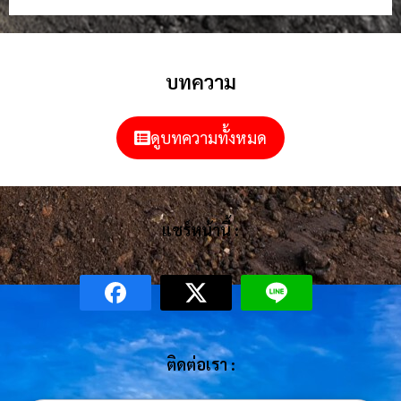
บทความ
ดูบทความทั้งหมด
แชร์หน้านี้ :
ติดต่อเรา :