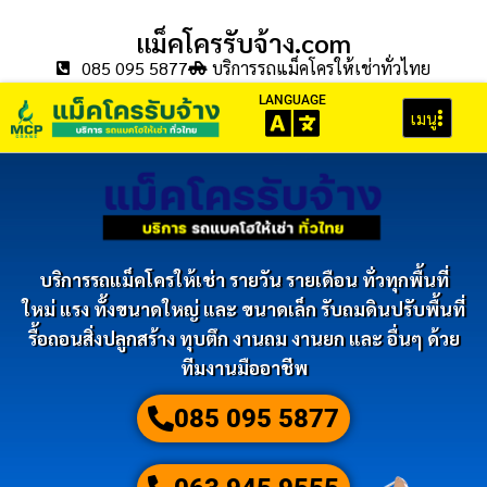
แม็คโครรับจ้าง.com
085 095 5877
บริการรถแม็คโครให้เช่าทั่วไทย
LANGUAGE
เมนู
บริการรถแม็คโครให้เช่า รายวัน รายเดือน ทั่วทุกพื้นที่
ใหม่ แรง ทั้งขนาดใหญ่ และ ขนาดเล็ก รับถมดินปรับพื้นที่
รื้อถอนสิ่งปลูกสร้าง ทุบตึก งานถม งานยก และ อื่นๆ ด้วย
ทีมงานมืออาชีพ
085 095 5877