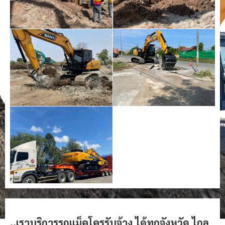
..เราบริการรถแม็คโครรับจ้าง ได้ทุกจังหวัด ไกล