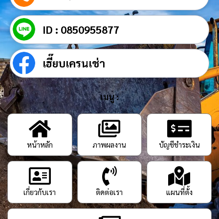
ID : 0850955877
เฮี๊ยบเครนเช่า
เมนู :
หน้าหลัก
ภาพผลงาน
บัญชีชำระเงิน
เกี่ยวกับเรา
ติดต่อเรา
แผนที่ตั้ง