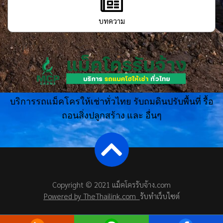
บทความ
บริการรถแม็คโครให้เช่าทั่วไทย รับถมดินปรับพื้นที่ รื้อ
ถอนสิ่งปลูกสร้าง และ อื่นๆ
Copyright © 2021 แม็คโครรับจ้าง.com
Powered by TheThailink.com
รับทำเว็บไซต์