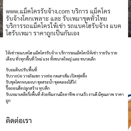
www.แม็คโครรับจ้าง.com บริการ แม็คโคร
รับจ้างโคกเพลาะ และ รับเหมาขุดทั่วไทย
บริการรถแม็คโครให้เช่า รถแบคโฮรับจ้าง แบค
โฮรับเหมา ราคาถูกเป็นกันเอง
ให้เช่ารถแบคโฮ แม็คโครรับจ้าง บริการรถแม็คโครให้เช่า รายวัน ราย
เดือน ทั่วทุกพื้นที่ ใหม่ แรง ทั้งขนาดใหญ่ และ ขนาดเล็ก
รับถมดินปรับพื้นที่
รับวางบ่อ วางถังแซก วางท่อ กดเสาเข็ม เปิดฟุตติ้ง
รับขุดโคกหนองนา ขุดสระน้ำ ขุดคลองใส้ไก่
รื้อถอนสิ่งปลูกสร้าง ทุบตึก
รับเหมาเคลียริ่งพื้นที่ ด้วยทีมงานมืออาชีพ งานเร็ว งานดี มีคุณภาพ ราคา
ถูก
ติดต่อเรา