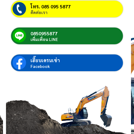
โทร. 085 095 5877
ติดต่อเรา
0850955877
เพิ่มเพื่อน LINE
เฮี๊ยบเครนเช่า
Facebook