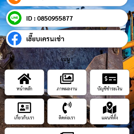
ID : 0850955877
เฮี๊ยบเครนเช่า
เมนู :
หน้าหลัก
ภาพผลงาน
บัญชีชำระเงิน
เกี่ยวกับเรา
ติดต่อเรา
แผนที่ตั้ง