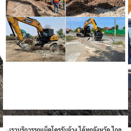
..เราบริการรถแม็คโครรับจ้าง ได้ทุกจังหวัด ไกล