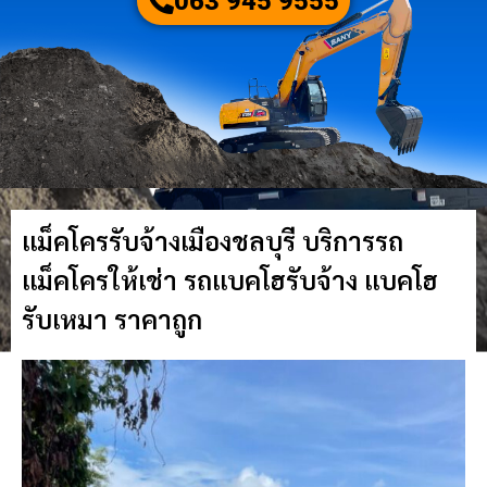
063 945 9555
แม็คโครรับจ้างเมืองชลบุรี บริการรถ
แม็คโครให้เช่า รถแบคโฮรับจ้าง แบคโฮ
รับเหมา ราคาถูก