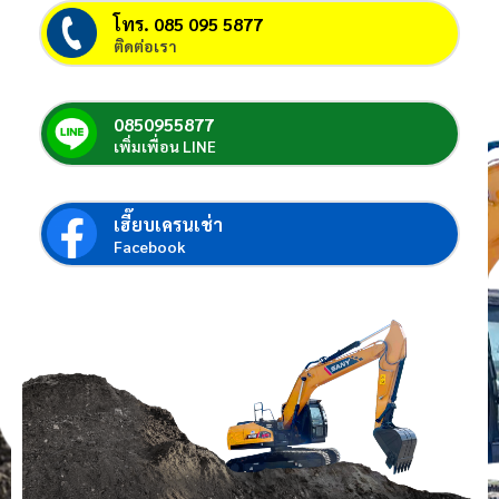
โทร. 085 095 5877
ติดต่อเรา
0850955877
เพิ่มเพื่อน LINE
เฮี๊ยบเครนเช่า
Facebook