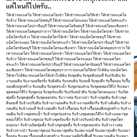
แค่ไหนก็ไปครับ..
ให้เช่ารถแบคโฮ ให้เช่ารถแบคโฮเช่า ให้เช่ารถแบคโฮให้เช่า ให้เช่ารถแบคโฮ
รับจ้าง ให้เช่ารถแบคโฮชลบุรี ให้เช่ารถแบคโฮระยอง ให้เช่ารถแบคโฮสระแก้ว
ให้เช่ารถแบคโฮปราจีนบุรี ให้เช่ารถแบคโฮจันทบุรี ให้เช่ารถแบคโฮฉะเชิงเทรา
ให้เช่ารถแบคโฮสมุทปราการ ให้เช่ารถแม็คโคร ให้เช่ารถแม็คโครเช่า ให้เช่ารถ
แม็คโครรับจ้าง ให้เช่ารถแม็คโครให้เช่า ให้เช่ารถแม็คโครชลบุรี ให้เช่ารถ
แม็คโครระยอง ให้เช่ารถแม็คโครสระแก้ว ให้เช่ารถแม็คโครปราจีนบุรี ให้เช่ารถ
แม็คโครจันทบุรี ให้เช่ารถแม็คโครฉะเชิงเทรา ให้เช่ารถแม็คโครสมุทปราการ ให้
เช่ารถแมคโคร ให้เช่ารถแมคโครเช่า ให้เช่ารถแมคโครให้เช่า ให้เช่ารถแมคโคร
รับจ้าง ให้เช่ารถแมคโครชลบุรี ให้เช่ารถแมคโครระยอง ให้เช่ารถแมคโคร
สระแก้ว ให้เช่ารถแมคโครปราจีนบุรี ให้เช่ารถแมคโครจันทบุรี ให้เช่ารถแมคโคร
ฉะเชิงเทรา ให้เช่ารถแมคโครสมุทปราการ รถแบคโฮให้เช่าใกล้ฉัน รถแม็คโคร
ให้เช่าใกล้ฉัน รถแมคโครให้เช่าใกล้ฉัน รับขุดดิน รับขุดดินถมที่ รับปรับดิน รับ
งานถมดิน รับงานเคลียรริ่ง รับฝังดิน รับกลบดิน รับถมที่ รับทุบตึก รับรื้อถอน รับรื้อ
ถอนสิ่งปลูกสร้าง รับถมดิน รับขุดสระน้ำ รับขุดร่องสวน รับขุดคลองใส้ไก่ รับเหมา
ขุดคลองใส้ไก่ รับขุดบ่อ รับขุดถังแซ็ก รับปรับหน้าดิน รับขุดโคกหนองนา รับเปิด
ฟุตติ้ง รับขุดฟุตติ้ง รับขุดลอกสระ รับวางท่อ รับถางป่า รับจ้างขุดดิน รับจ้างขุด
ดินถมที่ รับจ้างปรับดิน รับจ้างงานถมดิน รับจ้างงานเคลียรริ่ง รับจ้างฝังดิน รับจ้าง
กลบดิน รับจ้างถมที่ รับจ้างทุบตึก รับจ้างรื้อถอน รับจ้างรื้อถอนสิ่งปลูกสร้าง รับจ้าง
ถมดิน รับจ้างขุดสระน้ำ รับจ้างขุดร่องสวน รับจ้างขุดคลองใส้ไก่ รับจ้างเหมาขุด
คลองใส้ไก่ รับจ้างขุดบ่อ รับจ้างขุดถังแซ็ก รับจ้างปรับหน้าดิน รับจ้างขุดโคก
หนองนา รับจ้างเปิดฟุตติ้ง รับจ้างขุดฟุตติ้ง รับจ้างขุดลอกสระ รับจ้างวางท่อ
รับจ้างถางป่า รับเหมาขุดบ่อ รับเหมาขุดดิน รับเหมาถมที่ รับเหมาทุบตึก รับเหมา
รื้อถอน รับเหมารื้อถอนสิ่งปลูกสร้าง รับเหมาเคลียริ่งพื้นที่ รับเหมาถมดิน รับเหมา