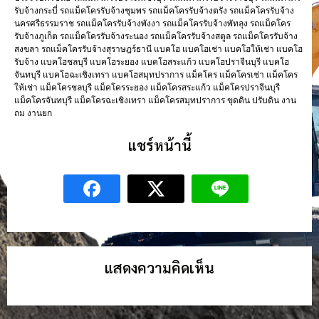
รับจ้างกระบี่ รถแม็คโครรับจ้างชุมพร รถแม็คโครรับจ้างตรัง รถแม็คโครรับจ้าง
นครศรีธรรมราช รถแม็คโครรับจ้างพังงา รถแม็คโครรับจ้างพัทลุง รถแม็คโคร
รับจ้างภูเก็ต รถแม็คโครรับจ้างระนอง รถแม็คโครรับจ้างสตูล รถแม็คโครรับจ้าง
สงขลา รถแม็คโครรับจ้างสุราษฎร์ธานี แบคโฮ แบคโฮเช่า แบคโฮให้เช่า แบคโฮ
รับจ้าง แบคโฮชลบุรี แบคโฮระยอง แบคโฮสระแก้ว แบคโฮปราจีนบุรี แบคโฮ
จันทบุรี แบคโฮฉะเชิงเทรา แบคโฮสมุทปราการ แม็คโคร แม็คโครเช่า แม็คโคร
ให้เช่า แม็คโครชลบุรี แม็คโครระยอง แม็คโครสระแก้ว แม็คโครปราจีนบุรี
แม็คโครจันทบุรี แม็คโครฉะเชิงเทรา แม็คโครสมุทปราการ ขุดดิน ปรับดิน งาน
ถม งานยก
แชร์หน้านี้
แสดงความคิดเห็น