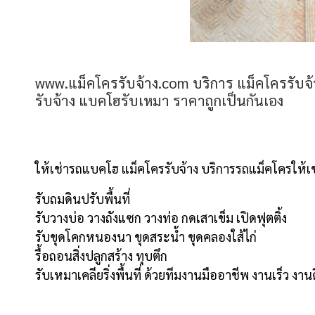
www.แม็คโครรับจ้าง.com บริการ แม็คโครรับจ้
รับจ้าง แบคโฮรับเหมา ราคาถูกเป็นกันเอง
ให้เช่ารถแบคโฮ แม็คโครรับจ้าง บริการรถแม็คโครให้เช่า
รับถมดินปรับพื้นที่
รับวางบ่อ วางถังแซก วางท่อ กดเสาเข็ม เปิดฟุตติ้ง
รับขุดโคกหนองนา ขุดสระน้ำ ขุดคลองใส้ไก่
รื้อถอนสิ่งปลูกสร้าง ทุบตึก
รับเหมาเคลียริ่งพื้นที่ ด้วยทีมงานมืออาชีพ งานเร็ว งา