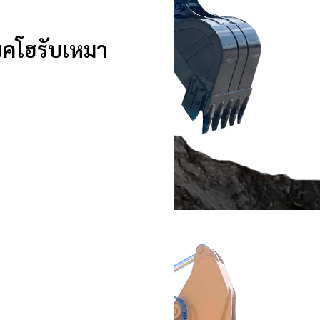
แบคโฮรับเหมา