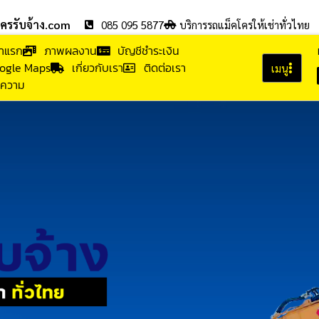
โครรับจ้าง.com
085 095 5877
บริการรถแม็คโครให้เช่าทั่วไทย
้าแรก
ภาพผลงาน
บัญชีชำระเงิน
ogle Maps
เกี่ยวกับเรา
ติดต่อเรา
เมนู
ความ