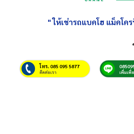
" ให้เช่ารถแบคโฮ แม็คโครร
โทร. 085 095 5877
08509
ติดต่อเรา
เพิ่มเพื