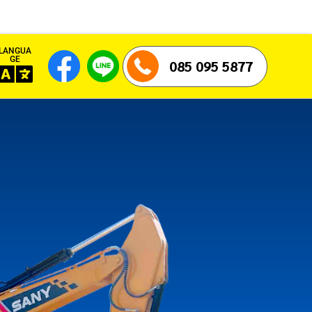
LANGUA
GE
085 095 5877