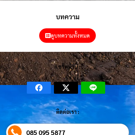
บทความ
ดูบทความทั้งหมด
แชร์หน้านี้ :
ติดต่อเรา :
085 095 5877