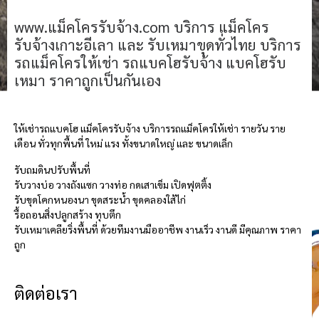
www.แม็คโครรับจ้าง.com บริการ แม็คโคร
รับจ้างเกาะอีเลา และ รับเหมาขุดทั่วไทย บริการ
รถแม็คโครให้เช่า รถแบคโฮรับจ้าง แบคโฮรับ
เหมา ราคาถูกเป็นกันเอง
ให้เช่ารถแบคโฮ แม็คโครรับจ้าง บริการรถแม็คโครให้เช่า รายวัน ราย
เดือน ทั่วทุกพื้นที่ ใหม่ แรง ทั้งขนาดใหญ่ และ ขนาดเล็ก
รับถมดินปรับพื้นที่
รับวางบ่อ วางถังแซก วางท่อ กดเสาเข็ม เปิดฟุตติ้ง
รับขุดโคกหนองนา ขุดสระน้ำ ขุดคลองใส้ไก่
รื้อถอนสิ่งปลูกสร้าง ทุบตึก
รับเหมาเคลียริ่งพื้นที่ ด้วยทีมงานมืออาชีพ งานเร็ว งานดี มีคุณภาพ ราคา
ถูก
ติดต่อเรา