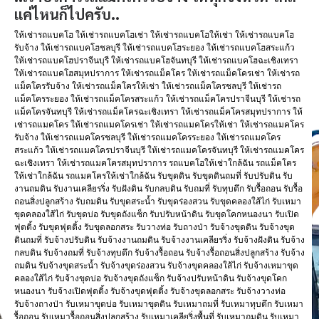
แค่ไหนก็ไปครับ..
ให้เช่ารถแบคโฮ ให้เช่ารถแบคโฮเช่า ให้เช่ารถแบคโฮให้เช่า ให้เช่ารถแบคโฮ
รับจ้าง ให้เช่ารถแบคโฮชลบุรี ให้เช่ารถแบคโฮระยอง ให้เช่ารถแบคโฮสระแก้ว
ให้เช่ารถแบคโฮปราจีนบุรี ให้เช่ารถแบคโฮจันทบุรี ให้เช่ารถแบคโฮฉะเชิงเทรา
ให้เช่ารถแบคโฮสมุทปราการ ให้เช่ารถแม็คโคร ให้เช่ารถแม็คโครเช่า ให้เช่ารถ
แม็คโครรับจ้าง ให้เช่ารถแม็คโครให้เช่า ให้เช่ารถแม็คโครชลบุรี ให้เช่ารถ
แม็คโครระยอง ให้เช่ารถแม็คโครสระแก้ว ให้เช่ารถแม็คโครปราจีนบุรี ให้เช่ารถ
แม็คโครจันทบุรี ให้เช่ารถแม็คโครฉะเชิงเทรา ให้เช่ารถแม็คโครสมุทปราการ ให้
เช่ารถแมคโคร ให้เช่ารถแมคโครเช่า ให้เช่ารถแมคโครให้เช่า ให้เช่ารถแมคโคร
รับจ้าง ให้เช่ารถแมคโครชลบุรี ให้เช่ารถแมคโครระยอง ให้เช่ารถแมคโคร
สระแก้ว ให้เช่ารถแมคโครปราจีนบุรี ให้เช่ารถแมคโครจันทบุรี ให้เช่ารถแมคโคร
ฉะเชิงเทรา ให้เช่ารถแมคโครสมุทปราการ รถแบคโฮให้เช่าใกล้ฉัน รถแม็คโคร
ให้เช่าใกล้ฉัน รถแมคโครให้เช่าใกล้ฉัน รับขุดดิน รับขุดดินถมที่ รับปรับดิน รับ
งานถมดิน รับงานเคลียรริ่ง รับฝังดิน รับกลบดิน รับถมที่ รับทุบตึก รับรื้อถอน รับรื้อ
ถอนสิ่งปลูกสร้าง รับถมดิน รับขุดสระน้ำ รับขุดร่องสวน รับขุดคลองใส้ไก่ รับเหมา
ขุดคลองใส้ไก่ รับขุดบ่อ รับขุดถังแซ็ก รับปรับหน้าดิน รับขุดโคกหนองนา รับเปิด
ฟุตติ้ง รับขุดฟุตติ้ง รับขุดลอกสระ รับวางท่อ รับถางป่า รับจ้างขุดดิน รับจ้างขุด
ดินถมที่ รับจ้างปรับดิน รับจ้างงานถมดิน รับจ้างงานเคลียรริ่ง รับจ้างฝังดิน รับจ้าง
กลบดิน รับจ้างถมที่ รับจ้างทุบตึก รับจ้างรื้อถอน รับจ้างรื้อถอนสิ่งปลูกสร้าง รับจ้าง
ถมดิน รับจ้างขุดสระน้ำ รับจ้างขุดร่องสวน รับจ้างขุดคลองใส้ไก่ รับจ้างเหมาขุด
คลองใส้ไก่ รับจ้างขุดบ่อ รับจ้างขุดถังแซ็ก รับจ้างปรับหน้าดิน รับจ้างขุดโคก
หนองนา รับจ้างเปิดฟุตติ้ง รับจ้างขุดฟุตติ้ง รับจ้างขุดลอกสระ รับจ้างวางท่อ
รับจ้างถางป่า รับเหมาขุดบ่อ รับเหมาขุดดิน รับเหมาถมที่ รับเหมาทุบตึก รับเหมา
รื้อถอน รับเหมารื้อถอนสิ่งปลูกสร้าง รับเหมาเคลียริ่งพื้นที่ รับเหมาถมดิน รับเหมา