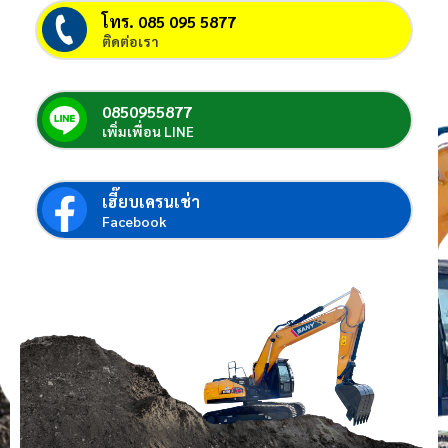
โทร. 085 095 5877
ติดต่อเรา
0850955877
เพิ่มเพื่อน LINE
เฮี๊ยบเครนเช่า
Facebook