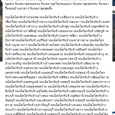
ขุดสระ รับเหมาขุดร่องสวน รับเหมาขุดโคกหนองนา รับเหมาขุดลอกสระ รับเหมา
รื้อถอนบ้านอาคาร รับเหมาขุดฟุตติ้ง
รถแม็คโครรับจ้างกรุงเทพ รถแม็คโครรับจ้างเชียงราย รถแม็คโครรับจ้าง
เชียงใหม่ รถแม็คโครรับจ้างน่าน รถแม็คโครรับจ้างพะเยา รถแม็คโครรับจ้างแพร่
รถแม็คโครรับจ้างลำปาง รถแม็คโครรับจ้างลำพูน รถแม็คโครรับจ้างอุตรดิตถ์ รถ
แม็คโครรับจ้างกาฬสินธุ์ รถแม็คโครรับจ้างขอนแก่น รถแม็คโครรับจ้างชัยภูมิ รถ
แม็คโครรับจ้างนครพนม รถแม็คโครรับจ้างนครราชสีมา รถแม็คโครรับจ้าง
บึงกาฬ รถแม็คโครรับจ้างบุรีรัมย์ รถแม็คโครรับจ้างมหาสารคาม รถแม็คโคร
รับจ้างมุกดาหาร รถแม็คโครรับจ้างยโสธร รถแม็คโครรับจ้างร้อยเอ็ด รถแม็คโคร
รับจ้างเลย รถแม็คโครรับจ้างสกลนคร รถแม็คโครรับจ้างสุรินทร์ รถแม็คโคร
รับจ้างศรีสะเกษ รถแม็คโครรับจ้างหนองคาย รถแม็คโครรับจ้างหนองบัวลำภู รถ
แม็คโครรับจ้างอุดรธานี รถแม็คโครรับจ้างอุบลราชธานี รถแม็คโครรับจ้าง
อำนาจเจริญ รถแม็คโครรับจ้างกำแพงเพชร รถแม็คโครรับจ้างชัยนาท รถ
แม็คโครรับจ้างนครนายก รถแม็คโครรับจ้างนครปฐม รถแม็คโครรับจ้าง
นครสวรรค์ รถแม็คโครรับจ้างนนทบุรี รถแม็คโครรับจ้างปทุมธานี รถแม็คโคร
รับจ้างพระนครศรีอยุธยา รถแม็คโครรับจ้างพิจิตร รถแม็คโครรับจ้างพิษณุโลก รถ
แม็คโครรับจ้างเพชรบูรณ์ รถแม็คโครรับจ้างลพบุรี รถแม็คโครรับจ้างสุทรปราการ
รถแม็คโครรับจ้างสมุทรสงคราม รถแม็คโครรับจ้างสมุทรสาคร รถแม็คโครรับจ้าง
สิงห์บุรี รถแม็คโครรับจ้างสุโขทัย รถแม็คโครรับจ้างสุพรรณบุรี รถแม็คโครรับจ้าง
สระบุรี รถแม็คโครรับจ้างอ่างทอง รถแม็คโครรับจ้างอุทัยธานี รถแม็คโครรับจ้าง
จันทบุรี รถแม็คโครรับจ้างฉะเชิงเทรา รถแม็คโครรับจ้างชลบุรี รถแม็คโครรับจ้าง
ตราด รถแม็คโครรับจ้างปราจีนบุรี รถแม็คโครรับจ้างระยอง รถแม็คโครรับจ้าง
สระแก้ว รถแม็คโครรับจ้างกาญจนบุรี รถแม็คโครรับจ้างตาก รถแม็คโครรับจ้าง
ประจวบคีรีขันธ์ รถแม็คโครรับจ้างเพชรบุรี รถแม็คโครรับจ้างราชบุรี รถแม็คโคร