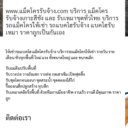
www.แม็คโครรับจ้าง.com บริการ แม็คโคร
รับจ้างเกาะสีชัง และ รับเหมาขุดทั่วไทย บริการ
รถแม็คโครให้เช่า รถแบคโฮรับจ้าง แบคโฮรับ
เหมา ราคาถูกเป็นกันเอง
ให้เช่ารถแบคโฮ แม็คโครรับจ้าง บริการรถแม็คโครให้เช่า รายวัน ราย
เดือน ทั่วทุกพื้นที่ ใหม่ แรง ทั้งขนาดใหญ่ และ ขนาดเล็ก
รับถมดินปรับพื้นที่
รับวางบ่อ วางถังแซก วางท่อ กดเสาเข็ม เปิดฟุตติ้ง
รับขุดโคกหนองนา ขุดสระน้ำ ขุดคลองใส้ไก่
รื้อถอนสิ่งปลูกสร้าง ทุบตึก
รับเหมาเคลียริ่งพื้นที่ ด้วยทีมงานมืออาชีพ งานเร็ว งานดี มีคุณภาพ ราคา
ถูก
ติดต่อเรา