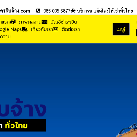
โครรับจ้าง.com
085 095 5877
บริการรถแม็คโครให้เช่าทั่วไทย
้าแรก
ภาพผลงาน
บัญชีชำระเงิน
ogle Maps
เกี่ยวกับเรา
ติดต่อเรา
เมนู
ความ