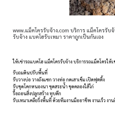
www.แม็คโครรับจ้าง.com บริการ แม็คโครรับจ
รับจ้าง แบคโฮรับเหมา ราคาถูกเป็นกันเอง
ให้เช่ารถแบคโฮ แม็คโครรับจ้าง บริการรถแม็คโครให้เช่า
รับถมดินปรับพื้นที่
รับวางบ่อ วางถังแซก วางท่อ กดเสาเข็ม เปิดฟุตติ้ง
รับขุดโคกหนองนา ขุดสระน้ำ ขุดคลองใส้ไก่
รื้อถอนสิ่งปลูกสร้าง ทุบตึก
รับเหมาเคลียริ่งพื้นที่ ด้วยทีมงานมืออาชีพ งานเร็ว งา