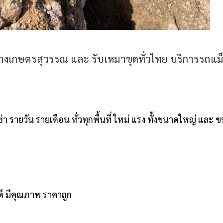
้างเกษตรสุวรรณ และ รับเหมาขุดทั่วไทย บริการรถแม
 รายวัน รายเดือน ทั่วทุกพื้นที่ ใหม่ แรง ทั้งขนาดใหญ่ และ 
นดี มีคุณภาพ ราคาถูก