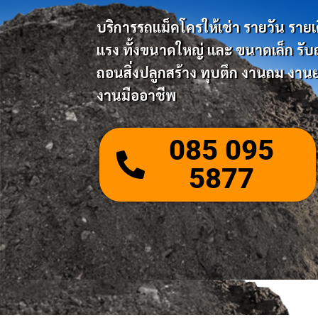
บริการรถแม็คโครให้เช่า รายวัน รายเดือ
แรง ทั้งขนาดใหญ่ และ ขนาดเล็ก รับถมด
ถอนสิ่งปลูกสร้าง ทุบตึก งานถม งานย
งานมืออาชีพ
085 095
5877