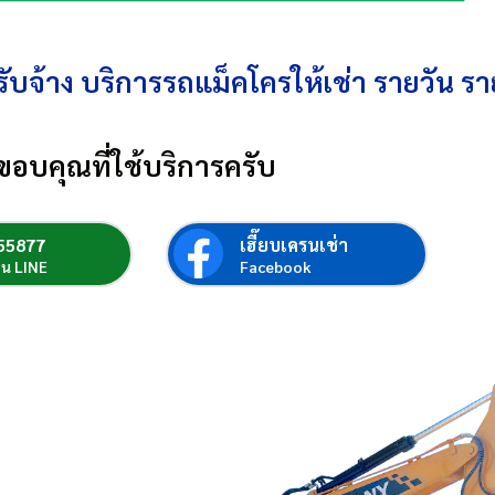
ับจ้าง บริการรถแม็คโครให้เช่า รายวัน รา
ขอบคุณที่ใช้บริการครับ
55877
เฮี๊ยบเครนเช่า
่อน LINE
Facebook