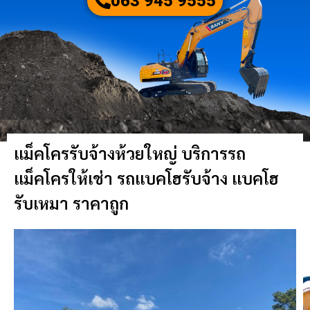
063 945 9555
แม็คโครรับจ้างห้วยใหญ่ บริการรถ
แม็คโครให้เช่า รถแบคโฮรับจ้าง แบคโฮ
รับเหมา ราคาถูก