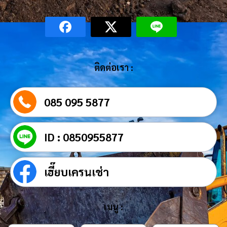
ติดต่อเรา :
085 095 5877
ID : 0850955877
เฮี๊ยบเครนเช่า
เมนู :