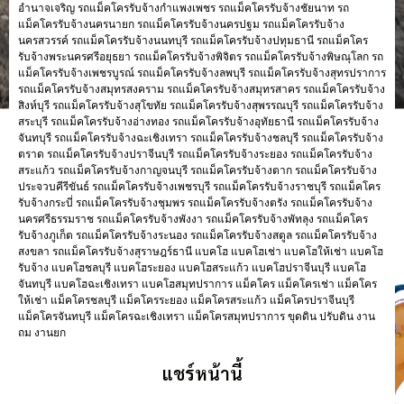
อำนาจเจริญ รถแม็คโครรับจ้างกำแพงเพชร รถแม็คโครรับจ้างชัยนาท รถ
แม็คโครรับจ้างนครนายก รถแม็คโครรับจ้างนครปฐม รถแม็คโครรับจ้าง
นครสวรรค์ รถแม็คโครรับจ้างนนทบุรี รถแม็คโครรับจ้างปทุมธานี รถแม็คโคร
รับจ้างพระนครศรีอยุธยา รถแม็คโครรับจ้างพิจิตร รถแม็คโครรับจ้างพิษณุโลก รถ
แม็คโครรับจ้างเพชรบูรณ์ รถแม็คโครรับจ้างลพบุรี รถแม็คโครรับจ้างสุทรปราการ
รถแม็คโครรับจ้างสมุทรสงคราม รถแม็คโครรับจ้างสมุทรสาคร รถแม็คโครรับจ้าง
สิงห์บุรี รถแม็คโครรับจ้างสุโขทัย รถแม็คโครรับจ้างสุพรรณบุรี รถแม็คโครรับจ้าง
สระบุรี รถแม็คโครรับจ้างอ่างทอง รถแม็คโครรับจ้างอุทัยธานี รถแม็คโครรับจ้าง
จันทบุรี รถแม็คโครรับจ้างฉะเชิงเทรา รถแม็คโครรับจ้างชลบุรี รถแม็คโครรับจ้าง
ตราด รถแม็คโครรับจ้างปราจีนบุรี รถแม็คโครรับจ้างระยอง รถแม็คโครรับจ้าง
สระแก้ว รถแม็คโครรับจ้างกาญจนบุรี รถแม็คโครรับจ้างตาก รถแม็คโครรับจ้าง
ประจวบคีรีขันธ์ รถแม็คโครรับจ้างเพชรบุรี รถแม็คโครรับจ้างราชบุรี รถแม็คโคร
รับจ้างกระบี่ รถแม็คโครรับจ้างชุมพร รถแม็คโครรับจ้างตรัง รถแม็คโครรับจ้าง
นครศรีธรรมราช รถแม็คโครรับจ้างพังงา รถแม็คโครรับจ้างพัทลุง รถแม็คโคร
รับจ้างภูเก็ต รถแม็คโครรับจ้างระนอง รถแม็คโครรับจ้างสตูล รถแม็คโครรับจ้าง
สงขลา รถแม็คโครรับจ้างสุราษฎร์ธานี แบคโฮ แบคโฮเช่า แบคโฮให้เช่า แบคโฮ
รับจ้าง แบคโฮชลบุรี แบคโฮระยอง แบคโฮสระแก้ว แบคโฮปราจีนบุรี แบคโฮ
จันทบุรี แบคโฮฉะเชิงเทรา แบคโฮสมุทปราการ แม็คโคร แม็คโครเช่า แม็คโคร
ให้เช่า แม็คโครชลบุรี แม็คโครระยอง แม็คโครสระแก้ว แม็คโครปราจีนบุรี
แม็คโครจันทบุรี แม็คโครฉะเชิงเทรา แม็คโครสมุทปราการ ขุดดิน ปรับดิน งาน
ถม งานยก
แชร์หน้านี้