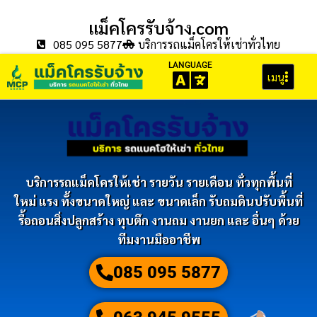
แม็คโครรับจ้าง.com
085 095 5877
บริการรถแม็คโครให้เช่าทั่วไทย
LANGUAGE
เมนู
บริการรถแม็คโครให้เช่า รายวัน รายเดือน ทั่วทุกพื้นที่
ใหม่ แรง ทั้งขนาดใหญ่ และ ขนาดเล็ก รับถมดินปรับพื้นที่
รื้อถอนสิ่งปลูกสร้าง ทุบตึก งานถม งานยก และ อื่นๆ ด้วย
ทีมงานมืออาชีพ
085 095 5877