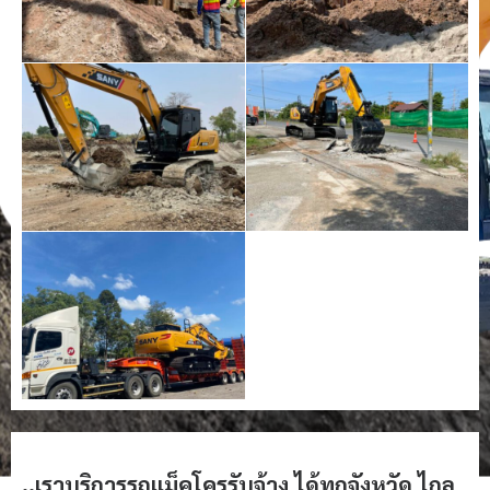
..เราบริการรถแม็คโครรับจ้าง ได้ทุกจังหวัด ไกล