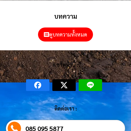
บทความ
ดูบทความทั้งหมด
แชร์หน้านี้ :
ติดต่อเรา :
085 095 5877