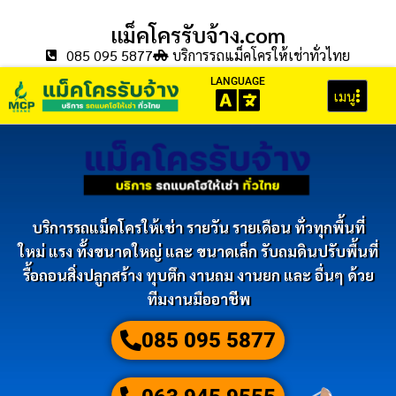
แม็คโครรับจ้าง.com
085 095 5877
บริการรถแม็คโครให้เช่าทั่วไทย
LANGUAGE
เมนู
บริการรถแม็คโครให้เช่า รายวัน รายเดือน ทั่วทุกพื้นที่
ใหม่ แรง ทั้งขนาดใหญ่ และ ขนาดเล็ก รับถมดินปรับพื้นที่
รื้อถอนสิ่งปลูกสร้าง ทุบตึก งานถม งานยก และ อื่นๆ ด้วย
ทีมงานมืออาชีพ
085 095 5877