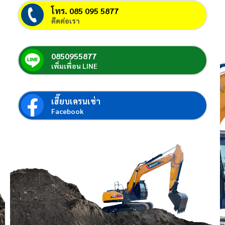
โทร. 085 095 5877
ติดต่อเรา
0850955877
เพิ่มเพื่อน LINE
เฮี๊ยบเครนเช่า
Facebook