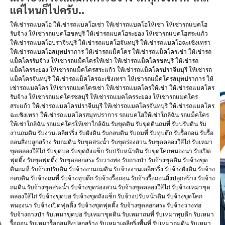
แค่ไหนก็ไปครับ..
ให้เช่ารถแบคโฮ ให้เช่ารถแบคโฮเช่า ให้เช่ารถแบคโฮให้เช่า ให้เช่ารถแบคโฮ
รับจ้าง ให้เช่ารถแบคโฮชลบุรี ให้เช่ารถแบคโฮระยอง ให้เช่ารถแบคโฮสระแก้ว
ให้เช่ารถแบคโฮปราจีนบุรี ให้เช่ารถแบคโฮจันทบุรี ให้เช่ารถแบคโฮฉะเชิงเทรา
ให้เช่ารถแบคโฮสมุทปราการ ให้เช่ารถแม็คโคร ให้เช่ารถแม็คโครเช่า ให้เช่ารถ
แม็คโครรับจ้าง ให้เช่ารถแม็คโครให้เช่า ให้เช่ารถแม็คโครชลบุรี ให้เช่ารถ
แม็คโครระยอง ให้เช่ารถแม็คโครสระแก้ว ให้เช่ารถแม็คโครปราจีนบุรี ให้เช่ารถ
แม็คโครจันทบุรี ให้เช่ารถแม็คโครฉะเชิงเทรา ให้เช่ารถแม็คโครสมุทปราการ ให้
เช่ารถแมคโคร ให้เช่ารถแมคโครเช่า ให้เช่ารถแมคโครให้เช่า ให้เช่ารถแมคโคร
รับจ้าง ให้เช่ารถแมคโครชลบุรี ให้เช่ารถแมคโครระยอง ให้เช่ารถแมคโคร
สระแก้ว ให้เช่ารถแมคโครปราจีนบุรี ให้เช่ารถแมคโครจันทบุรี ให้เช่ารถแมคโคร
ฉะเชิงเทรา ให้เช่ารถแมคโครสมุทปราการ รถแบคโฮให้เช่าใกล้ฉัน รถแม็คโคร
ให้เช่าใกล้ฉัน รถแมคโครให้เช่าใกล้ฉัน รับขุดดิน รับขุดดินถมที่ รับปรับดิน รับ
งานถมดิน รับงานเคลียรริ่ง รับฝังดิน รับกลบดิน รับถมที่ รับทุบตึก รับรื้อถอน รับรื้อ
ถอนสิ่งปลูกสร้าง รับถมดิน รับขุดสระน้ำ รับขุดร่องสวน รับขุดคลองใส้ไก่ รับเหมา
ขุดคลองใส้ไก่ รับขุดบ่อ รับขุดถังแซ็ก รับปรับหน้าดิน รับขุดโคกหนองนา รับเปิด
ฟุตติ้ง รับขุดฟุตติ้ง รับขุดลอกสระ รับวางท่อ รับถางป่า รับจ้างขุดดิน รับจ้างขุด
ดินถมที่ รับจ้างปรับดิน รับจ้างงานถมดิน รับจ้างงานเคลียรริ่ง รับจ้างฝังดิน รับจ้าง
กลบดิน รับจ้างถมที่ รับจ้างทุบตึก รับจ้างรื้อถอน รับจ้างรื้อถอนสิ่งปลูกสร้าง รับจ้าง
ถมดิน รับจ้างขุดสระน้ำ รับจ้างขุดร่องสวน รับจ้างขุดคลองใส้ไก่ รับจ้างเหมาขุด
คลองใส้ไก่ รับจ้างขุดบ่อ รับจ้างขุดถังแซ็ก รับจ้างปรับหน้าดิน รับจ้างขุดโคก
หนองนา รับจ้างเปิดฟุตติ้ง รับจ้างขุดฟุตติ้ง รับจ้างขุดลอกสระ รับจ้างวางท่อ
รับจ้างถางป่า รับเหมาขุดบ่อ รับเหมาขุดดิน รับเหมาถมที่ รับเหมาทุบตึก รับเหมา
รื้อถอน รับเหมารื้อถอนสิ่งปลูกสร้าง รับเหมาเคลียริ่งพื้นที่ รับเหมาถมดิน รับเหมา