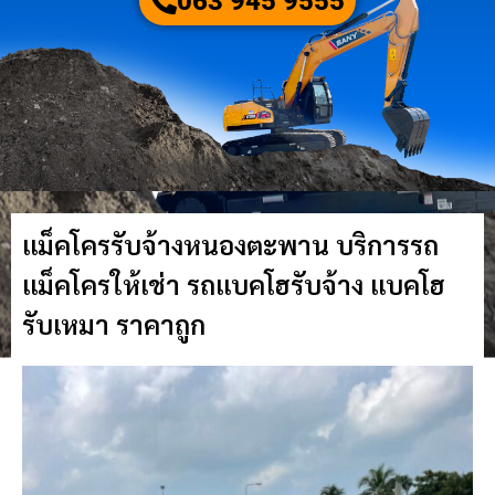
063 945 9555
แม็คโครรับจ้างหนองตะพาน บริการรถ
แม็คโครให้เช่า รถแบคโฮรับจ้าง แบคโฮ
รับเหมา ราคาถูก