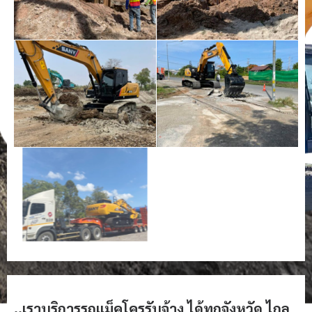
..เราบริการรถแม็คโครรับจ้าง ได้ทุกจังหวัด ไกล