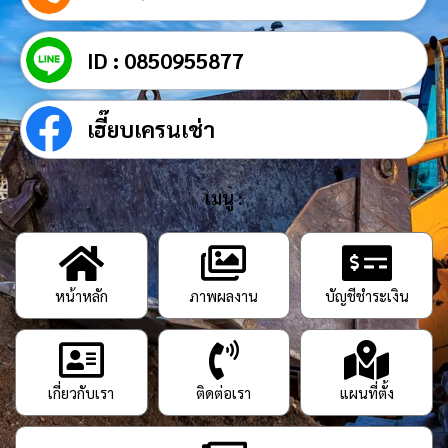
ID : 0850955877
เฮี๊ยบเครนเช่า
เมนู :
หน้าหลัก
ภาพผลงาน
บัญชีชำระเงิน
เกี่ยวกับเรา
ติดต่อเรา
แผนที่ตั้ง