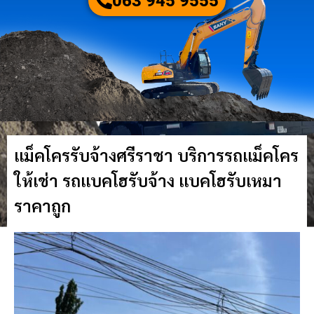
063 945 9555
แม็คโครรับจ้างศรีราชา บริการรถแม็คโคร
ให้เช่า รถแบคโฮรับจ้าง แบคโฮรับเหมา
ราคาถูก