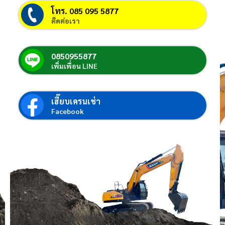
โทร. 085 095 5877
ติดต่อเรา
0850955877
เพิ่มเพื่อน LINE
เฮี๊ยบเครนเช่า
Facebook