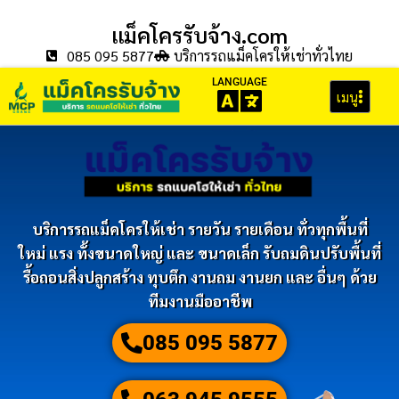
แม็คโครรับจ้าง.com
085 095 5877
บริการรถแม็คโครให้เช่าทั่วไทย
LANGUAGE
เมนู
บริการรถแม็คโครให้เช่า รายวัน รายเดือน ทั่วทุกพื้นที่
ใหม่ แรง ทั้งขนาดใหญ่ และ ขนาดเล็ก รับถมดินปรับพื้นที่
รื้อถอนสิ่งปลูกสร้าง ทุบตึก งานถม งานยก และ อื่นๆ ด้วย
ทีมงานมืออาชีพ
085 095 5877