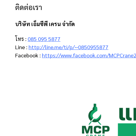
ติดต่อเรา
บริษัท เอ็มซีพี เครน จำกัด
โทร :
085 095 5877
Line :
http://line.me/ti/p/~0850955877
Facebook :
https://www.facebook.com/MCPCrane