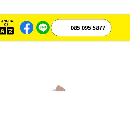
LANGUA
GE
085 095 5877