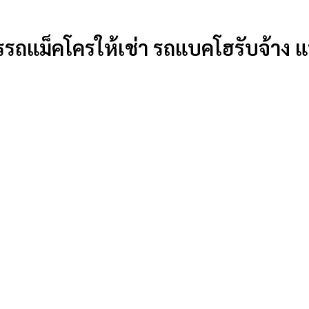
รรถแม็คโครให้เช่า รถแบคโฮรับจ้าง 