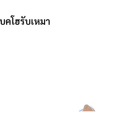
แบคโฮรับเหมา