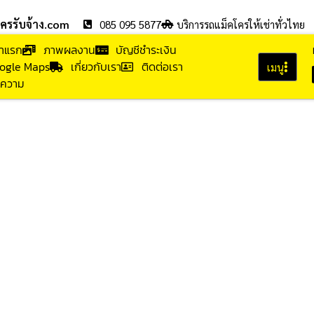
โครรับจ้าง.com
085 095 5877
บริการรถแม็คโครให้เช่าทั่วไทย
้าแรก
ภาพผลงาน
บัญชีชำระเงิน
ogle Maps
เกี่ยวกับเรา
ติดต่อเรา
เมนู
ความ