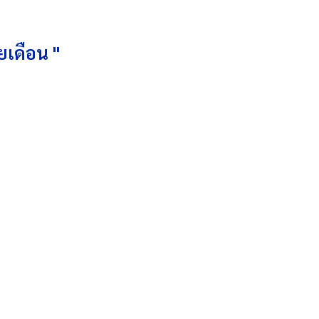
ยเดือน "