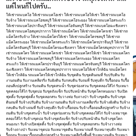
แค่ไหนก็ไปครับ..
ให้เช่ารถแบคโฮ ให้เช่ารถแบคโฮเช่า ให้เช่ารถแบคโฮให้เช่า ให้เช่ารถแบคโฮ
รับจ้าง ให้เช่ารถแบคโฮชลบุรี ให้เช่ารถแบคโฮระยอง ให้เช่ารถแบคโฮสระแก้ว
ให้เช่ารถแบคโฮปราจีนบุรี ให้เช่ารถแบคโฮจันทบุรี ให้เช่ารถแบคโฮฉะเชิงเทรา
ให้เช่ารถแบคโฮสมุทปราการ ให้เช่ารถแม็คโคร ให้เช่ารถแม็คโครเช่า ให้เช่ารถ
แม็คโครรับจ้าง ให้เช่ารถแม็คโครให้เช่า ให้เช่ารถแม็คโครชลบุรี ให้เช่ารถ
แม็คโครระยอง ให้เช่ารถแม็คโครสระแก้ว ให้เช่ารถแม็คโครปราจีนบุรี ให้เช่ารถ
แม็คโครจันทบุรี ให้เช่ารถแม็คโครฉะเชิงเทรา ให้เช่ารถแม็คโครสมุทปราการ ให้
เช่ารถแมคโคร ให้เช่ารถแมคโครเช่า ให้เช่ารถแมคโครให้เช่า ให้เช่ารถแมคโคร
รับจ้าง ให้เช่ารถแมคโครชลบุรี ให้เช่ารถแมคโครระยอง ให้เช่ารถแมคโคร
สระแก้ว ให้เช่ารถแมคโครปราจีนบุรี ให้เช่ารถแมคโครจันทบุรี ให้เช่ารถแมคโคร
ฉะเชิงเทรา ให้เช่ารถแมคโครสมุทปราการ รถแบคโฮให้เช่าใกล้ฉัน รถแม็คโคร
ให้เช่าใกล้ฉัน รถแมคโครให้เช่าใกล้ฉัน รับขุดดิน รับขุดดินถมที่ รับปรับดิน รับ
งานถมดิน รับงานเคลียรริ่ง รับฝังดิน รับกลบดิน รับถมที่ รับทุบตึก รับรื้อถอน รับรื้อ
ถอนสิ่งปลูกสร้าง รับถมดิน รับขุดสระน้ำ รับขุดร่องสวน รับขุดคลองใส้ไก่ รับเหมา
ขุดคลองใส้ไก่ รับขุดบ่อ รับขุดถังแซ็ก รับปรับหน้าดิน รับขุดโคกหนองนา รับเปิด
ฟุตติ้ง รับขุดฟุตติ้ง รับขุดลอกสระ รับวางท่อ รับถางป่า รับจ้างขุดดิน รับจ้างขุด
ดินถมที่ รับจ้างปรับดิน รับจ้างงานถมดิน รับจ้างงานเคลียรริ่ง รับจ้างฝังดิน รับจ้าง
กลบดิน รับจ้างถมที่ รับจ้างทุบตึก รับจ้างรื้อถอน รับจ้างรื้อถอนสิ่งปลูกสร้าง รับจ้าง
ถมดิน รับจ้างขุดสระน้ำ รับจ้างขุดร่องสวน รับจ้างขุดคลองใส้ไก่ รับจ้างเหมาขุด
คลองใส้ไก่ รับจ้างขุดบ่อ รับจ้างขุดถังแซ็ก รับจ้างปรับหน้าดิน รับจ้างขุดโคก
หนองนา รับจ้างเปิดฟุตติ้ง รับจ้างขุดฟุตติ้ง รับจ้างขุดลอกสระ รับจ้างวางท่อ
รับจ้างถางป่า รับเหมาขุดบ่อ รับเหมาขุดดิน รับเหมาถมที่ รับเหมาทุบตึก รับเหมา
รื้อถอน รับเหมารื้อถอนสิ่งปลูกสร้าง รับเหมาเคลียริ่งพื้นที่ รับเหมาถมดิน รับเหมา