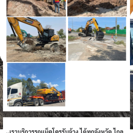
..เราบริการรถแม็คโครรับจ้าง ได้ทุกจังหวัด ไกล