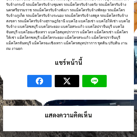
รับจ้างกระบี่ รถแม็คโครรับจ้างชุมพร รถแม็คโครรับจ้างตรัง รถแม็คโครรับจ้าง
นครศรีธรรมราช รถแม็คโครรับจ้างพังงา รถแม็คโครรับจ้างพัทลุง รถแม็คโคร
รับจ้างภูเก็ต รถแม็คโครรับจ้างระนอง รถแม็คโครรับจ้างสตูล รถแม็คโครรับจ้าง
สงขลา รถแม็คโครรับจ้างสุราษฎร์ธานี แบคโฮ แบคโฮเช่า แบคโฮให้เช่า แบคโฮ
รับจ้าง แบคโฮชลบุรี แบคโฮระยอง แบคโฮสระแก้ว แบคโฮปราจีนบุรี แบคโฮ
จันทบุรี แบคโฮฉะเชิงเทรา แบคโฮสมุทปราการ แม็คโคร แม็คโครเช่า แม็คโคร
ให้เช่า แม็คโครชลบุรี แม็คโครระยอง แม็คโครสระแก้ว แม็คโครปราจีนบุรี
แม็คโครจันทบุรี แม็คโครฉะเชิงเทรา แม็คโครสมุทปราการ ขุดดิน ปรับดิน งาน
ถม งานยก
แชร์หน้านี้
แสดงความคิดเห็น