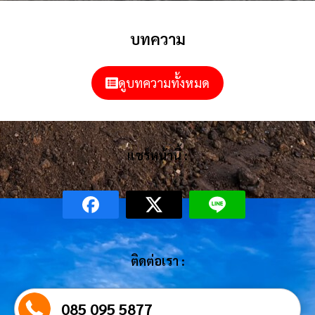
บทความ
ดูบทความทั้งหมด
แชร์หน้านี้ :
ติดต่อเรา :
085 095 5877