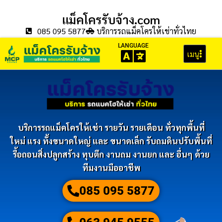
แม็คโครรับจ้าง.com
085 095 5877
บริการรถแม็คโครให้เช่าทั่วไทย
LANGUAGE
เมนู
บริการรถแม็คโครให้เช่า รายวัน รายเดือน ทั่วทุกพื้นที่
ใหม่ แรง ทั้งขนาดใหญ่ และ ขนาดเล็ก รับถมดินปรับพื้นที่
รื้อถอนสิ่งปลูกสร้าง ทุบตึก งานถม งานยก และ อื่นๆ ด้วย
ทีมงานมืออาชีพ
085 095 5877