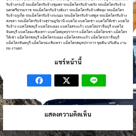
รับจ้างกระบี่ รถแม็คโครรับจ้างชุมพร รถแม็คโครรับจ้างตรัง รถแม็คโครรับจ้าง
นครศรีธรรมราช รถแม็คโครรับจ้างพังงา รถแม็คโครรับจ้างพัทลุง รถแม็คโคร
รับจ้างภูเก็ต รถแม็คโครรับจ้างระนอง รถแม็คโครรับจ้างสตูล รถแม็คโครรับจ้าง
สงขลา รถแม็คโครรับจ้างสุราษฎร์ธานี แบคโฮ แบคโฮเช่า แบคโฮให้เช่า แบคโฮ
รับจ้าง แบคโฮชลบุรี แบคโฮระยอง แบคโฮสระแก้ว แบคโฮปราจีนบุรี แบคโฮ
จันทบุรี แบคโฮฉะเชิงเทรา แบคโฮสมุทปราการ แม็คโคร แม็คโครเช่า แม็คโคร
ให้เช่า แม็คโครชลบุรี แม็คโครระยอง แม็คโครสระแก้ว แม็คโครปราจีนบุรี
แม็คโครจันทบุรี แม็คโครฉะเชิงเทรา แม็คโครสมุทปราการ ขุดดิน ปรับดิน งาน
ถม งานยก
แชร์หน้านี้
แสดงความคิดเห็น