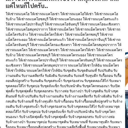
แค่ไหนก็ไปครับ..
ให้เช่ารถแบคโฮ ให้เช่ารถแบคโฮเช่า ให้เช่ารถแบคโฮให้เช่า ให้เช่ารถแบคโฮ
รับจ้าง ให้เช่ารถแบคโฮชลบุรี ให้เช่ารถแบคโฮระยอง ให้เช่ารถแบคโฮสระแก้ว
ให้เช่ารถแบคโฮปราจีนบุรี ให้เช่ารถแบคโฮจันทบุรี ให้เช่ารถแบคโฮฉะเชิงเทรา
ให้เช่ารถแบคโฮสมุทปราการ ให้เช่ารถแม็คโคร ให้เช่ารถแม็คโครเช่า ให้เช่ารถ
แม็คโครรับจ้าง ให้เช่ารถแม็คโครให้เช่า ให้เช่ารถแม็คโครชลบุรี ให้เช่ารถ
แม็คโครระยอง ให้เช่ารถแม็คโครสระแก้ว ให้เช่ารถแม็คโครปราจีนบุรี ให้เช่ารถ
แม็คโครจันทบุรี ให้เช่ารถแม็คโครฉะเชิงเทรา ให้เช่ารถแม็คโครสมุทปราการ ให้
เช่ารถแมคโคร ให้เช่ารถแมคโครเช่า ให้เช่ารถแมคโครให้เช่า ให้เช่ารถแมคโคร
รับจ้าง ให้เช่ารถแมคโครชลบุรี ให้เช่ารถแมคโครระยอง ให้เช่ารถแมคโคร
สระแก้ว ให้เช่ารถแมคโครปราจีนบุรี ให้เช่ารถแมคโครจันทบุรี ให้เช่ารถแมคโคร
ฉะเชิงเทรา ให้เช่ารถแมคโครสมุทปราการ รถแบคโฮให้เช่าใกล้ฉัน รถแม็คโคร
ให้เช่าใกล้ฉัน รถแมคโครให้เช่าใกล้ฉัน รับขุดดิน รับขุดดินถมที่ รับปรับดิน รับ
งานถมดิน รับงานเคลียรริ่ง รับฝังดิน รับกลบดิน รับถมที่ รับทุบตึก รับรื้อถอน รับรื้อ
ถอนสิ่งปลูกสร้าง รับถมดิน รับขุดสระน้ำ รับขุดร่องสวน รับขุดคลองใส้ไก่ รับเหมา
ขุดคลองใส้ไก่ รับขุดบ่อ รับขุดถังแซ็ก รับปรับหน้าดิน รับขุดโคกหนองนา รับเปิด
ฟุตติ้ง รับขุดฟุตติ้ง รับขุดลอกสระ รับวางท่อ รับถางป่า รับจ้างขุดดิน รับจ้างขุด
ดินถมที่ รับจ้างปรับดิน รับจ้างงานถมดิน รับจ้างงานเคลียรริ่ง รับจ้างฝังดิน รับจ้าง
กลบดิน รับจ้างถมที่ รับจ้างทุบตึก รับจ้างรื้อถอน รับจ้างรื้อถอนสิ่งปลูกสร้าง รับจ้าง
ถมดิน รับจ้างขุดสระน้ำ รับจ้างขุดร่องสวน รับจ้างขุดคลองใส้ไก่ รับจ้างเหมาขุด
คลองใส้ไก่ รับจ้างขุดบ่อ รับจ้างขุดถังแซ็ก รับจ้างปรับหน้าดิน รับจ้างขุดโคก
หนองนา รับจ้างเปิดฟุตติ้ง รับจ้างขุดฟุตติ้ง รับจ้างขุดลอกสระ รับจ้างวางท่อ
รับจ้างถางป่า รับเหมาขุดบ่อ รับเหมาขุดดิน รับเหมาถมที่ รับเหมาทุบตึก รับเหมา
รื้อถอน รับเหมารื้อถอนสิ่งปลูกสร้าง รับเหมาเคลียริ่งพื้นที่ รับเหมาถมดิน รับเหมา