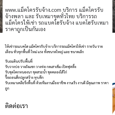
www.แม็คโครรับจ้าง.com บริการ แม็คโครรับ
จ้างพลา และ รับเหมาขุดทั่วไทย บริการรถ
แม็คโครให้เช่า รถแบคโฮรับจ้าง แบคโฮรับเหมา
ราคาถูกเป็นกันเอง
ให้เช่ารถแบคโฮ แม็คโครรับจ้าง บริการรถแม็คโครให้เช่า รายวัน ราย
เดือน ทั่วทุกพื้นที่ ใหม่ แรง ทั้งขนาดใหญ่ และ ขนาดเล็ก
รับถมดินปรับพื้นที่
รับวางบ่อ วางถังแซก วางท่อ กดเสาเข็ม เปิดฟุตติ้ง
รับขุดโคกหนองนา ขุดสระน้ำ ขุดคลองใส้ไก่
รื้อถอนสิ่งปลูกสร้าง ทุบตึก
รับเหมาเคลียริ่งพื้นที่ ด้วยทีมงานมืออาชีพ งานเร็ว งานดี มีคุณภาพ ราคา
ถูก
ติดต่อเรา