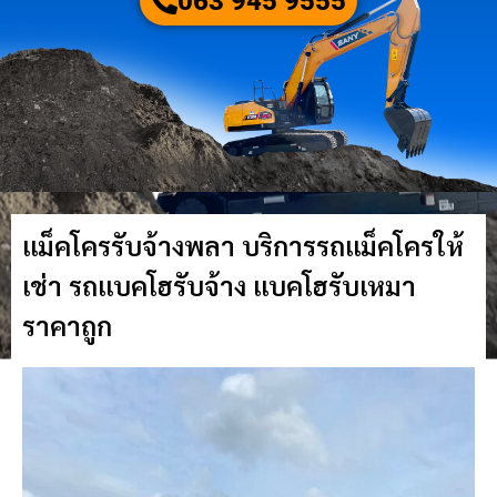
063 945 9555
แม็คโครรับจ้างพลา บริการรถแม็คโครให้
เช่า รถแบคโฮรับจ้าง แบคโฮรับเหมา
ราคาถูก