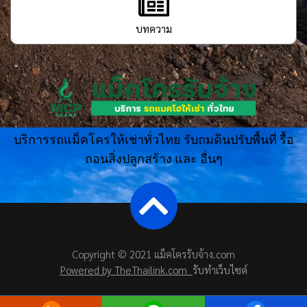
บทความ
บริการรถแม็คโครให้เช่าทั่วไทย รับถมดินปรับพื้นที่ รื้อ
ถอนสิ่งปลูกสร้าง และ อื่นๆ
Copyright © 2021 แม็คโครรับจ้าง.com
Powered by TheThailink.com
รับทำเว็บไซต์