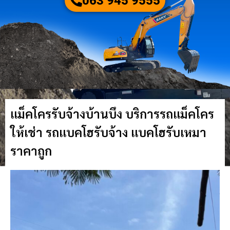
063 945 9555
แม็คโครรับจ้างบ้านบึง บริการรถแม็คโคร
ให้เช่า รถแบคโฮรับจ้าง แบคโฮรับเหมา
ราคาถูก