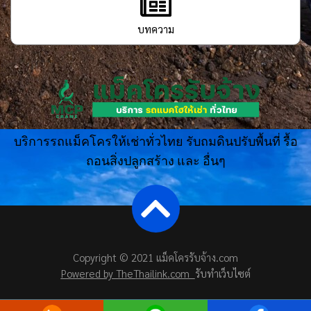
บทความ
บริการรถแม็คโครให้เช่าทั่วไทย รับถมดินปรับพื้นที่ รื้อ
ถอนสิ่งปลูกสร้าง และ อื่นๆ
Copyright © 2021 แม็คโครรับจ้าง.com
Powered by TheThailink.com
รับทำเว็บไซต์