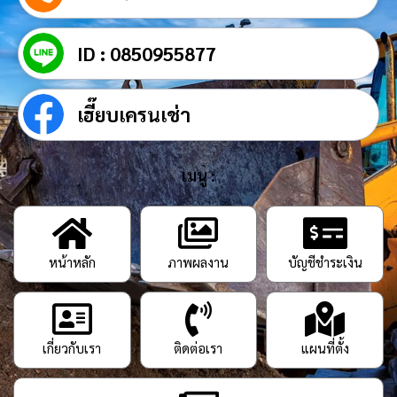
ID : 0850955877
เฮี๊ยบเครนเช่า
เมนู :
หน้าหลัก
ภาพผลงาน
บัญชีชำระเงิน
เกี่ยวกับเรา
ติดต่อเรา
แผนที่ตั้ง