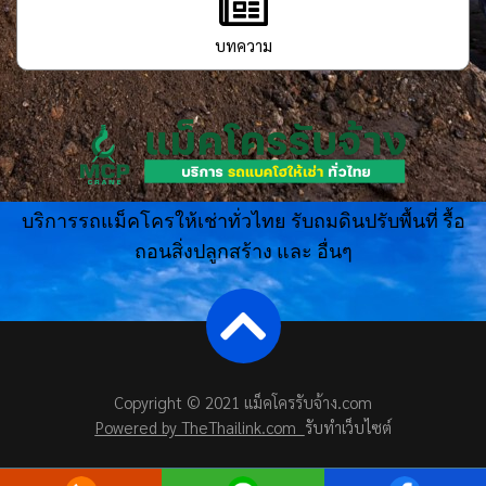
บทความ
บริการรถแม็คโครให้เช่าทั่วไทย รับถมดินปรับพื้นที่ รื้อ
ถอนสิ่งปลูกสร้าง และ อื่นๆ
Copyright © 2021 แม็คโครรับจ้าง.com
Powered by TheThailink.com
รับทำเว็บไซต์