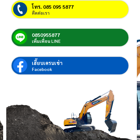
โทร. 085 095 5877
ติดต่อเรา
0850955877
เพิ่มเพื่อน LINE
เฮี๊ยบเครนเช่า
Facebook