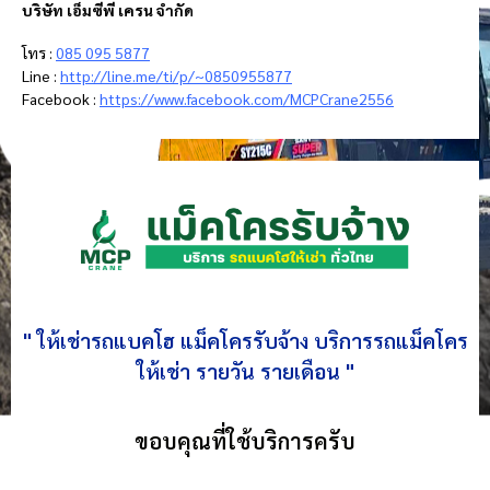
บริษัท เอ็มซีพี เครน จำกัด
โทร :
085 095 5877
Line :
http://line.me/ti/p/~0850955877
Facebook :
https://www.facebook.com/MCPCrane2556
" ให้เช่ารถแบคโฮ แม็คโครรับจ้าง บริการรถแม็คโคร
ให้เช่า รายวัน รายเดือน "
ขอบคุณที่ใช้บริการครับ