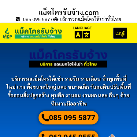
แม็คโครรับจ้าง.com
085 095 5877
บริการรถแม็คโครให้เช่าทั่วไทย
LANGUAGE
เมนู
บริการรถแม็คโครให้เช่า รายวัน รายเดือน ทั่วทุกพื้นที่
ใหม่ แรง ทั้งขนาดใหญ่ และ ขนาดเล็ก รับถมดินปรับพื้นที่
รื้อถอนสิ่งปลูกสร้าง ทุบตึก งานถม งานยก และ อื่นๆ ด้วย
ทีมงานมืออาชีพ
085 095 5877