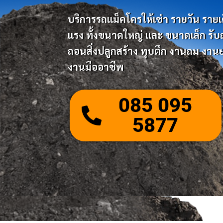
บริการรถแม็คโครให้เช่า รายวัน รายเดือ
แรง ทั้งขนาดใหญ่ และ ขนาดเล็ก รับถมด
ถอนสิ่งปลูกสร้าง ทุบตึก งานถม งานย
งานมืออาชีพ
085 095
5877