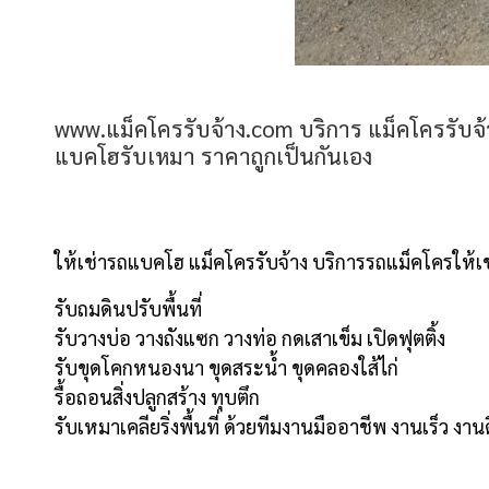
www.แม็คโครรับจ้าง.com บริการ แม็คโครรับจ้า
แบคโฮรับเหมา ราคาถูกเป็นกันเอง
ให้เช่ารถแบคโฮ แม็คโครรับจ้าง บริการรถแม็คโครให้เช่า
รับถมดินปรับพื้นที่
รับวางบ่อ วางถังแซก วางท่อ กดเสาเข็ม เปิดฟุตติ้ง
รับขุดโคกหนองนา ขุดสระน้ำ ขุดคลองใส้ไก่
รื้อถอนสิ่งปลูกสร้าง ทุบตึก
รับเหมาเคลียริ่งพื้นที่ ด้วยทีมงานมืออาชีพ งานเร็ว งา