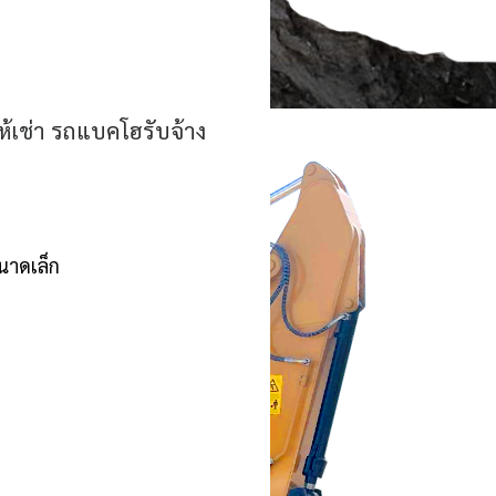
ห้เช่า รถแบคโฮรับจ้าง
ขนาดเล็ก