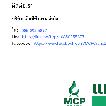
ติดต่อเรา
บริษัท เอ็มซีพี เครน จำกัด
โทร :
085 095 5877
Line :
http://line.me/ti/p/~0850955877
Facebook :
https://www.facebook.com/MCPCrane