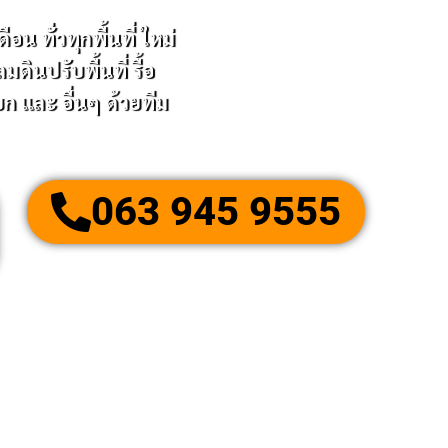
น ทั่วทุกพื้นที่ ใหม่
ินปรับพื้นที่ รื้อ
ก และ อื่นๆ ด้วยทีม
063 945 9555