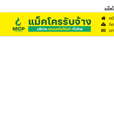
แม็ค
หน
Go
บท