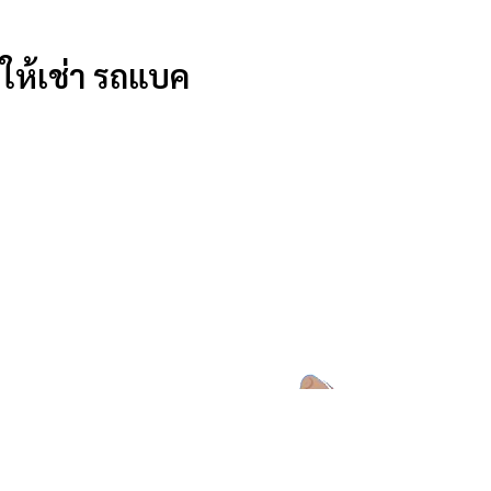
รให้เช่า รถแบค