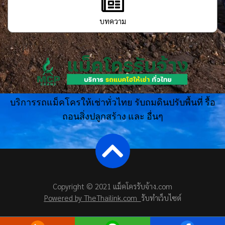
บทความ
บริการรถแม็คโครให้เช่าทั่วไทย รับถมดินปรับพื้นที่ รื้อ
ถอนสิ่งปลูกสร้าง และ อื่นๆ
Copyright © 2021 แม็คโครรับจ้าง.com
Powered by TheThailink.com
รับทำเว็บไซต์