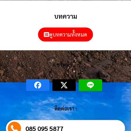
บทความ
ดูบทความทั้งหมด
แชร์หน้านี้ :
ติดต่อเรา :
085 095 5877