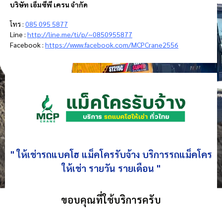
บริษัท เอ็มซีพี เครน จำกัด
โทร :
085 095 5877
Line :
http://line.me/ti/p/~0850955877
Facebook :
https://www.facebook.com/MCPCrane2556
" ให้เช่ารถแบคโฮ แม็คโครรับจ้าง บริการรถแม็คโคร
ให้เช่า รายวัน รายเดือน "
ขอบคุณที่ใช้บริการครับ