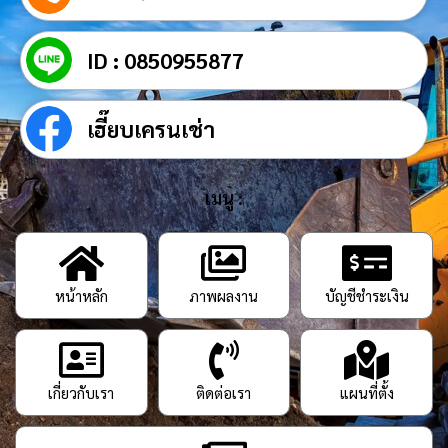
ID : 0850955877
เฮี๊ยบเครนเช่า
เมนู :
หน้าหลัก
ภาพผลงาน
บัญชีชำระเงิน
เกี่ยวกับเรา
ติดต่อเรา
แผนที่ตั้ง