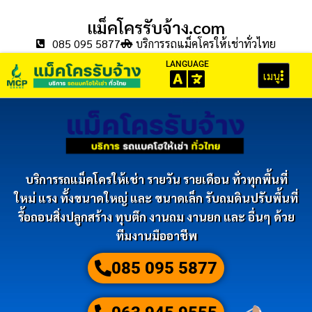
แม็คโครรับจ้าง.com
085 095 5877
บริการรถแม็คโครให้เช่าทั่วไทย
LANGUAGE
เมนู
บริการรถแม็คโครให้เช่า รายวัน รายเดือน ทั่วทุกพื้นที่
ใหม่ แรง ทั้งขนาดใหญ่ และ ขนาดเล็ก รับถมดินปรับพื้นที่
รื้อถอนสิ่งปลูกสร้าง ทุบตึก งานถม งานยก และ อื่นๆ ด้วย
ทีมงานมืออาชีพ
085 095 5877