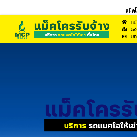
แม็ค
หน
Go
บท