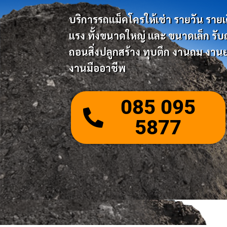
บริการรถแม็คโครให้เช่า รายวัน รายเดือ
แรง ทั้งขนาดใหญ่ และ ขนาดเล็ก รับถมด
ถอนสิ่งปลูกสร้าง ทุบตึก งานถม งานย
งานมืออาชีพ
085 095
5877