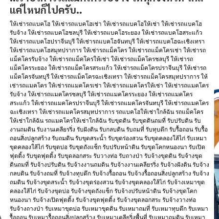
แค่ไหนก็ไปครับ..
ให้เช่ารถแบคโฮ ให้เช่ารถแบคโฮเช่า ให้เช่ารถแบคโฮให้เช่า ให้เช่ารถแบคโฮ
รับจ้าง ให้เช่ารถแบคโฮชลบุรี ให้เช่ารถแบคโฮระยอง ให้เช่ารถแบคโฮสระแก้ว
ให้เช่ารถแบคโฮปราจีนบุรี ให้เช่ารถแบคโฮจันทบุรี ให้เช่ารถแบคโฮฉะเชิงเทรา
ให้เช่ารถแบคโฮสมุทปราการ ให้เช่ารถแม็คโคร ให้เช่ารถแม็คโครเช่า ให้เช่ารถ
แม็คโครรับจ้าง ให้เช่ารถแม็คโครให้เช่า ให้เช่ารถแม็คโครชลบุรี ให้เช่ารถ
แม็คโครระยอง ให้เช่ารถแม็คโครสระแก้ว ให้เช่ารถแม็คโครปราจีนบุรี ให้เช่ารถ
แม็คโครจันทบุรี ให้เช่ารถแม็คโครฉะเชิงเทรา ให้เช่ารถแม็คโครสมุทปราการ ให้
เช่ารถแมคโคร ให้เช่ารถแมคโครเช่า ให้เช่ารถแมคโครให้เช่า ให้เช่ารถแมคโคร
รับจ้าง ให้เช่ารถแมคโครชลบุรี ให้เช่ารถแมคโครระยอง ให้เช่ารถแมคโคร
สระแก้ว ให้เช่ารถแมคโครปราจีนบุรี ให้เช่ารถแมคโครจันทบุรี ให้เช่ารถแมคโคร
ฉะเชิงเทรา ให้เช่ารถแมคโครสมุทปราการ รถแบคโฮให้เช่าใกล้ฉัน รถแม็คโคร
ให้เช่าใกล้ฉัน รถแมคโครให้เช่าใกล้ฉัน รับขุดดิน รับขุดดินถมที่ รับปรับดิน รับ
งานถมดิน รับงานเคลียรริ่ง รับฝังดิน รับกลบดิน รับถมที่ รับทุบตึก รับรื้อถอน รับรื้อ
ถอนสิ่งปลูกสร้าง รับถมดิน รับขุดสระน้ำ รับขุดร่องสวน รับขุดคลองใส้ไก่ รับเหมา
ขุดคลองใส้ไก่ รับขุดบ่อ รับขุดถังแซ็ก รับปรับหน้าดิน รับขุดโคกหนองนา รับเปิด
ฟุตติ้ง รับขุดฟุตติ้ง รับขุดลอกสระ รับวางท่อ รับถางป่า รับจ้างขุดดิน รับจ้างขุด
ดินถมที่ รับจ้างปรับดิน รับจ้างงานถมดิน รับจ้างงานเคลียรริ่ง รับจ้างฝังดิน รับจ้าง
กลบดิน รับจ้างถมที่ รับจ้างทุบตึก รับจ้างรื้อถอน รับจ้างรื้อถอนสิ่งปลูกสร้าง รับจ้าง
ถมดิน รับจ้างขุดสระน้ำ รับจ้างขุดร่องสวน รับจ้างขุดคลองใส้ไก่ รับจ้างเหมาขุด
คลองใส้ไก่ รับจ้างขุดบ่อ รับจ้างขุดถังแซ็ก รับจ้างปรับหน้าดิน รับจ้างขุดโคก
หนองนา รับจ้างเปิดฟุตติ้ง รับจ้างขุดฟุตติ้ง รับจ้างขุดลอกสระ รับจ้างวางท่อ
รับจ้างถางป่า รับเหมาขุดบ่อ รับเหมาขุดดิน รับเหมาถมที่ รับเหมาทุบตึก รับเหมา
รื้อถอน รับเหมารื้อถอนสิ่งปลูกสร้าง รับเหมาเคลียริ่งพื้นที่ รับเหมาถมดิน รับเหมา