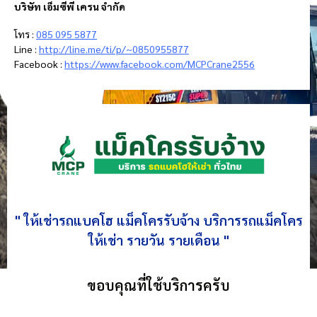
บริษัท เอ็มซีพี เครน จำกัด
โทร :
085 095 5877
Line :
http://line.me/ti/p/~0850955877
Facebook :
https://www.facebook.com/MCPCrane2556
" ให้เช่ารถแบคโฮ แม็คโครรับจ้าง บริการรถแม็คโคร
ให้เช่า รายวัน รายเดือน "
ขอบคุณที่ใช้บริการครับ