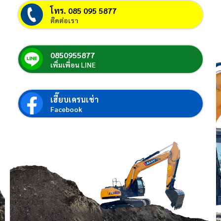
โทร. 085 095 5877
ติดต่อเรา
0850955877
เพิ่มเพื่อน LINE
เฮี๊ยบเครนเช่า
Facebook