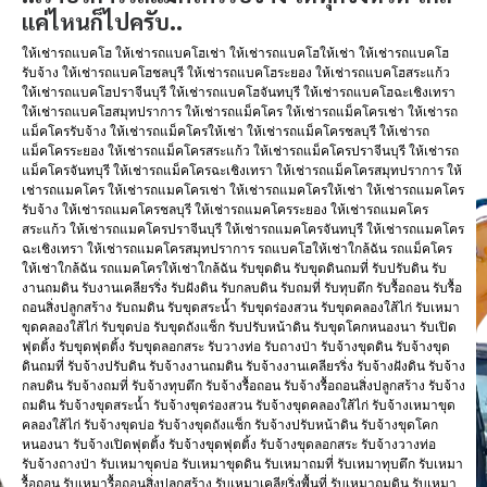
แค่ไหนก็ไปครับ..
ให้เช่ารถแบคโฮ ให้เช่ารถแบคโฮเช่า ให้เช่ารถแบคโฮให้เช่า ให้เช่ารถแบคโฮ
รับจ้าง ให้เช่ารถแบคโฮชลบุรี ให้เช่ารถแบคโฮระยอง ให้เช่ารถแบคโฮสระแก้ว
ให้เช่ารถแบคโฮปราจีนบุรี ให้เช่ารถแบคโฮจันทบุรี ให้เช่ารถแบคโฮฉะเชิงเทรา
ให้เช่ารถแบคโฮสมุทปราการ ให้เช่ารถแม็คโคร ให้เช่ารถแม็คโครเช่า ให้เช่ารถ
แม็คโครรับจ้าง ให้เช่ารถแม็คโครให้เช่า ให้เช่ารถแม็คโครชลบุรี ให้เช่ารถ
แม็คโครระยอง ให้เช่ารถแม็คโครสระแก้ว ให้เช่ารถแม็คโครปราจีนบุรี ให้เช่ารถ
แม็คโครจันทบุรี ให้เช่ารถแม็คโครฉะเชิงเทรา ให้เช่ารถแม็คโครสมุทปราการ ให้
เช่ารถแมคโคร ให้เช่ารถแมคโครเช่า ให้เช่ารถแมคโครให้เช่า ให้เช่ารถแมคโคร
รับจ้าง ให้เช่ารถแมคโครชลบุรี ให้เช่ารถแมคโครระยอง ให้เช่ารถแมคโคร
สระแก้ว ให้เช่ารถแมคโครปราจีนบุรี ให้เช่ารถแมคโครจันทบุรี ให้เช่ารถแมคโคร
ฉะเชิงเทรา ให้เช่ารถแมคโครสมุทปราการ รถแบคโฮให้เช่าใกล้ฉัน รถแม็คโคร
ให้เช่าใกล้ฉัน รถแมคโครให้เช่าใกล้ฉัน รับขุดดิน รับขุดดินถมที่ รับปรับดิน รับ
งานถมดิน รับงานเคลียรริ่ง รับฝังดิน รับกลบดิน รับถมที่ รับทุบตึก รับรื้อถอน รับรื้อ
ถอนสิ่งปลูกสร้าง รับถมดิน รับขุดสระน้ำ รับขุดร่องสวน รับขุดคลองใส้ไก่ รับเหมา
ขุดคลองใส้ไก่ รับขุดบ่อ รับขุดถังแซ็ก รับปรับหน้าดิน รับขุดโคกหนองนา รับเปิด
ฟุตติ้ง รับขุดฟุตติ้ง รับขุดลอกสระ รับวางท่อ รับถางป่า รับจ้างขุดดิน รับจ้างขุด
ดินถมที่ รับจ้างปรับดิน รับจ้างงานถมดิน รับจ้างงานเคลียรริ่ง รับจ้างฝังดิน รับจ้าง
กลบดิน รับจ้างถมที่ รับจ้างทุบตึก รับจ้างรื้อถอน รับจ้างรื้อถอนสิ่งปลูกสร้าง รับจ้าง
ถมดิน รับจ้างขุดสระน้ำ รับจ้างขุดร่องสวน รับจ้างขุดคลองใส้ไก่ รับจ้างเหมาขุด
คลองใส้ไก่ รับจ้างขุดบ่อ รับจ้างขุดถังแซ็ก รับจ้างปรับหน้าดิน รับจ้างขุดโคก
หนองนา รับจ้างเปิดฟุตติ้ง รับจ้างขุดฟุตติ้ง รับจ้างขุดลอกสระ รับจ้างวางท่อ
รับจ้างถางป่า รับเหมาขุดบ่อ รับเหมาขุดดิน รับเหมาถมที่ รับเหมาทุบตึก รับเหมา
รื้อถอน รับเหมารื้อถอนสิ่งปลูกสร้าง รับเหมาเคลียริ่งพื้นที่ รับเหมาถมดิน รับเหมา