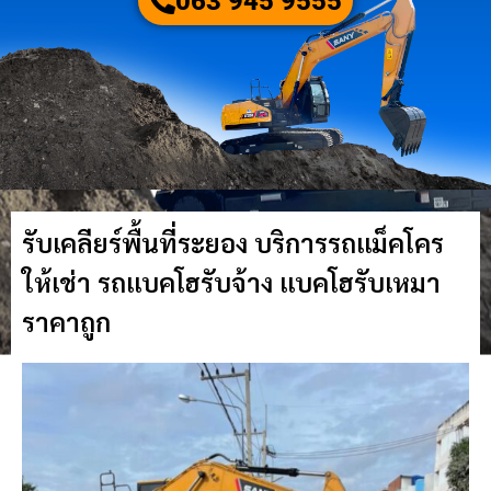
063 945 9555
รับเคลียร์พื้นที่ระยอง บริการรถแม็คโคร
ให้เช่า รถแบคโฮรับจ้าง แบคโฮรับเหมา
ราคาถูก