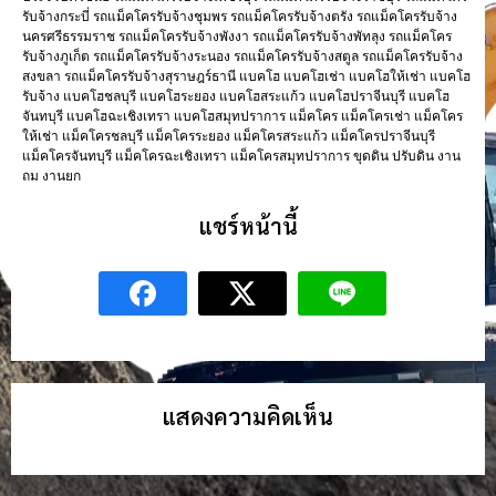
รับจ้างกระบี่ รถแม็คโครรับจ้างชุมพร รถแม็คโครรับจ้างตรัง รถแม็คโครรับจ้าง
นครศรีธรรมราช รถแม็คโครรับจ้างพังงา รถแม็คโครรับจ้างพัทลุง รถแม็คโคร
รับจ้างภูเก็ต รถแม็คโครรับจ้างระนอง รถแม็คโครรับจ้างสตูล รถแม็คโครรับจ้าง
สงขลา รถแม็คโครรับจ้างสุราษฎร์ธานี แบคโฮ แบคโฮเช่า แบคโฮให้เช่า แบคโฮ
รับจ้าง แบคโฮชลบุรี แบคโฮระยอง แบคโฮสระแก้ว แบคโฮปราจีนบุรี แบคโฮ
จันทบุรี แบคโฮฉะเชิงเทรา แบคโฮสมุทปราการ แม็คโคร แม็คโครเช่า แม็คโคร
ให้เช่า แม็คโครชลบุรี แม็คโครระยอง แม็คโครสระแก้ว แม็คโครปราจีนบุรี
แม็คโครจันทบุรี แม็คโครฉะเชิงเทรา แม็คโครสมุทปราการ ขุดดิน ปรับดิน งาน
ถม งานยก
แชร์หน้านี้
แสดงความคิดเห็น