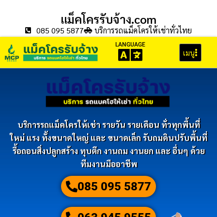
แม็คโครรับจ้าง.com
085 095 5877
บริการรถแม็คโครให้เช่าทั่วไทย
LANGUAGE
เมนู
บริการรถแม็คโครให้เช่า รายวัน รายเดือน ทั่วทุกพื้นที่
ใหม่ แรง ทั้งขนาดใหญ่ และ ขนาดเล็ก รับถมดินปรับพื้นที่
รื้อถอนสิ่งปลูกสร้าง ทุบตึก งานถม งานยก และ อื่นๆ ด้วย
ทีมงานมืออาชีพ
085 095 5877