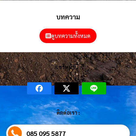
บทความ
ดูบทความทั้งหมด
แชร์หน้านี้ :
ติดต่อเรา :
085 095 5877