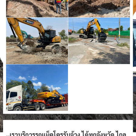
..เราบริการรถแม็คโครรับจ้าง ได้ทุกจังหวัด ไกล