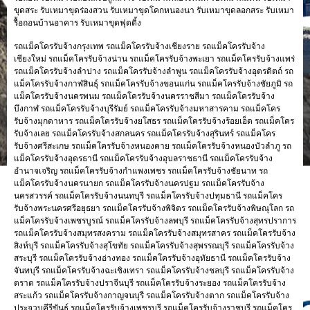
ขุดสระ รับเหมาขุดร่องสวน รับเหมาขุดโคกหนองนา รับเหมาขุดลอกสระ รับเหมา
รื้อถอนบ้านอาคาร รับเหมาขุดฟุตติ้ง
รถแม็คโครรับจ้างกรุงเทพ รถแม็คโครรับจ้างเชียงราย รถแม็คโครรับจ้าง
เชียงใหม่ รถแม็คโครรับจ้างน่าน รถแม็คโครรับจ้างพะเยา รถแม็คโครรับจ้างแพร่
รถแม็คโครรับจ้างลำปาง รถแม็คโครรับจ้างลำพูน รถแม็คโครรับจ้างอุตรดิตถ์ รถ
แม็คโครรับจ้างกาฬสินธุ์ รถแม็คโครรับจ้างขอนแก่น รถแม็คโครรับจ้างชัยภูมิ รถ
แม็คโครรับจ้างนครพนม รถแม็คโครรับจ้างนครราชสีมา รถแม็คโครรับจ้าง
บึงกาฬ รถแม็คโครรับจ้างบุรีรัมย์ รถแม็คโครรับจ้างมหาสารคาม รถแม็คโคร
รับจ้างมุกดาหาร รถแม็คโครรับจ้างยโสธร รถแม็คโครรับจ้างร้อยเอ็ด รถแม็คโคร
รับจ้างเลย รถแม็คโครรับจ้างสกลนคร รถแม็คโครรับจ้างสุรินทร์ รถแม็คโคร
รับจ้างศรีสะเกษ รถแม็คโครรับจ้างหนองคาย รถแม็คโครรับจ้างหนองบัวลำภู รถ
แม็คโครรับจ้างอุดรธานี รถแม็คโครรับจ้างอุบลราชธานี รถแม็คโครรับจ้าง
อำนาจเจริญ รถแม็คโครรับจ้างกำแพงเพชร รถแม็คโครรับจ้างชัยนาท รถ
แม็คโครรับจ้างนครนายก รถแม็คโครรับจ้างนครปฐม รถแม็คโครรับจ้าง
นครสวรรค์ รถแม็คโครรับจ้างนนทบุรี รถแม็คโครรับจ้างปทุมธานี รถแม็คโคร
รับจ้างพระนครศรีอยุธยา รถแม็คโครรับจ้างพิจิตร รถแม็คโครรับจ้างพิษณุโลก รถ
แม็คโครรับจ้างเพชรบูรณ์ รถแม็คโครรับจ้างลพบุรี รถแม็คโครรับจ้างสุทรปราการ
รถแม็คโครรับจ้างสมุทรสงคราม รถแม็คโครรับจ้างสมุทรสาคร รถแม็คโครรับจ้าง
สิงห์บุรี รถแม็คโครรับจ้างสุโขทัย รถแม็คโครรับจ้างสุพรรณบุรี รถแม็คโครรับจ้าง
สระบุรี รถแม็คโครรับจ้างอ่างทอง รถแม็คโครรับจ้างอุทัยธานี รถแม็คโครรับจ้าง
จันทบุรี รถแม็คโครรับจ้างฉะเชิงเทรา รถแม็คโครรับจ้างชลบุรี รถแม็คโครรับจ้าง
ตราด รถแม็คโครรับจ้างปราจีนบุรี รถแม็คโครรับจ้างระยอง รถแม็คโครรับจ้าง
สระแก้ว รถแม็คโครรับจ้างกาญจนบุรี รถแม็คโครรับจ้างตาก รถแม็คโครรับจ้าง
ประจวบคีรีขันธ์ รถแม็คโครรับจ้างเพชรบุรี รถแม็คโครรับจ้างราชบุรี รถแม็คโคร