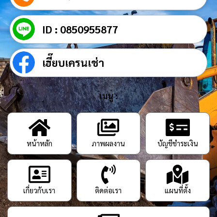
ID : 0850955877
เฮี๊ยบเครนเช่า
เมนู :
หน้าหลัก
ภาพผลงาน
บัญชีชำระเงิน
เกี่ยวกับเรา
ติดต่อเรา
แผนที่ตั้ง