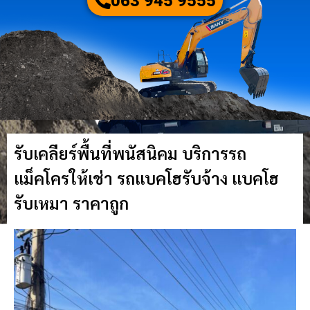
063 945 9555
รับเคลียร์พื้นที่พนัสนิคม บริการรถ
แม็คโครให้เช่า รถแบคโฮรับจ้าง แบคโฮ
รับเหมา ราคาถูก