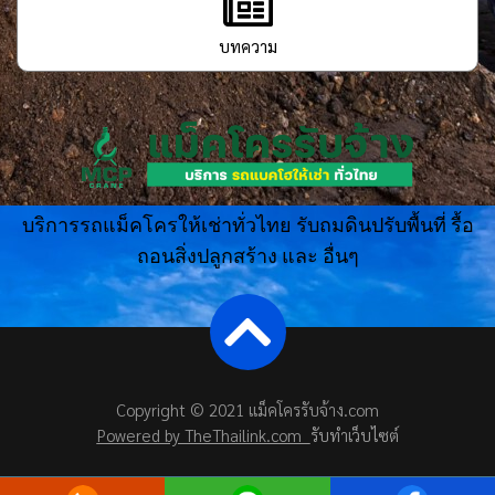
บทความ
บริการรถแม็คโครให้เช่าทั่วไทย รับถมดินปรับพื้นที่ รื้อ
ถอนสิ่งปลูกสร้าง และ อื่นๆ
Copyright © 2021 แม็คโครรับจ้าง.com
Powered by TheThailink.com
รับทำเว็บไซต์