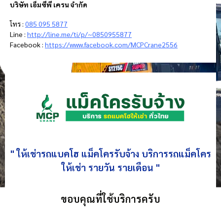
บริษัท เอ็มซีพี เครน จำกัด
โทร :
085 095 5877
Line :
http://line.me/ti/p/~0850955877
Facebook :
https://www.facebook.com/MCPCrane2556
" ให้เช่ารถแบคโฮ แม็คโครรับจ้าง บริการรถแม็คโคร
ให้เช่า รายวัน รายเดือน "
ขอบคุณที่ใช้บริการครับ