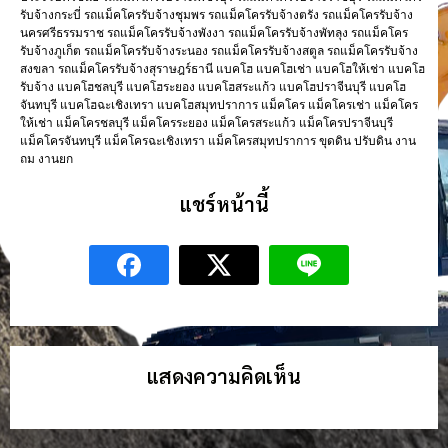
รับจ้างกระบี่ รถแม็คโครรับจ้างชุมพร รถแม็คโครรับจ้างตรัง รถแม็คโครรับจ้าง
นครศรีธรรมราช รถแม็คโครรับจ้างพังงา รถแม็คโครรับจ้างพัทลุง รถแม็คโคร
รับจ้างภูเก็ต รถแม็คโครรับจ้างระนอง รถแม็คโครรับจ้างสตูล รถแม็คโครรับจ้าง
สงขลา รถแม็คโครรับจ้างสุราษฎร์ธานี แบคโฮ แบคโฮเช่า แบคโฮให้เช่า แบคโฮ
รับจ้าง แบคโฮชลบุรี แบคโฮระยอง แบคโฮสระแก้ว แบคโฮปราจีนบุรี แบคโฮ
จันทบุรี แบคโฮฉะเชิงเทรา แบคโฮสมุทปราการ แม็คโคร แม็คโครเช่า แม็คโคร
ให้เช่า แม็คโครชลบุรี แม็คโครระยอง แม็คโครสระแก้ว แม็คโครปราจีนบุรี
แม็คโครจันทบุรี แม็คโครฉะเชิงเทรา แม็คโครสมุทปราการ ขุดดิน ปรับดิน งาน
ถม งานยก
แชร์หน้านี้
แสดงความคิดเห็น