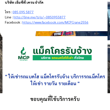
บริษัท เอ็มซีพี เครน จำกัด
โทร :
085 095 5877
Line :
http://line.me/ti/p/~0850955877
Facebook :
https://www.facebook.com/MCPCrane2556
" ให้เช่ารถแบคโฮ แม็คโครรับจ้าง บริการรถแม็คโคร
ให้เช่า รายวัน รายเดือน "
ขอบคุณที่ใช้บริการครับ