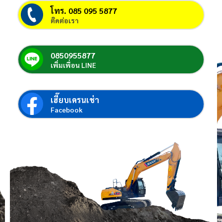
โทร. 085 095 5877
ติดต่อเรา
0850955877
เพิ่มเพื่อน LINE
เฮี๊ยบเครนเช่า
Facebook