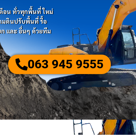
น ทั่วทุกพื้นที่ ใหม่
ินปรับพื้นที่ รื้อ
ก และ อื่นๆ ด้วยทีม
063 945 9555