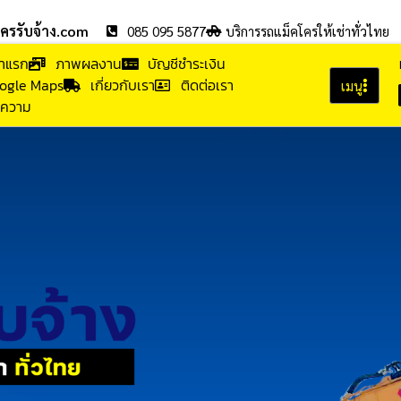
โครรับจ้าง.com
085 095 5877
บริการรถแม็คโครให้เช่าทั่วไทย
้าแรก
ภาพผลงาน
บัญชีชำระเงิน
ogle Maps
เกี่ยวกับเรา
ติดต่อเรา
เมนู
ความ