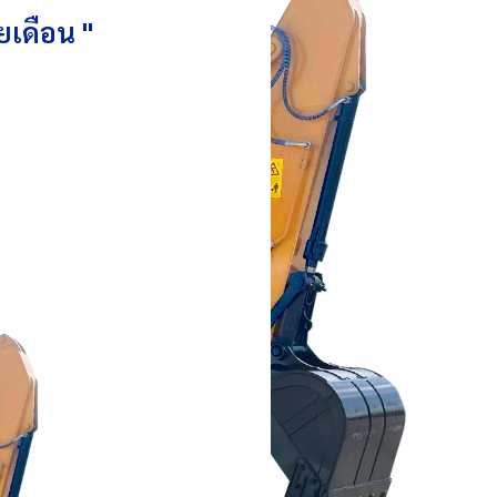
ยเดือน "