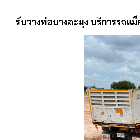
รับวางท่อบางละมุง บริการรถแม็