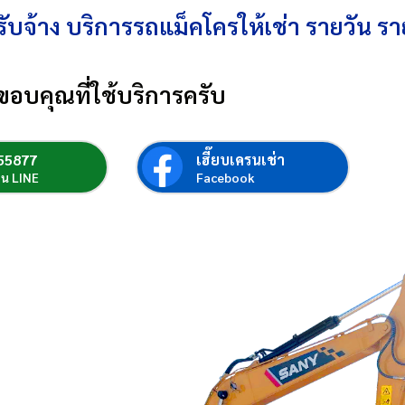
ับจ้าง บริการรถแม็คโครให้เช่า รายวัน รา
ขอบคุณที่ใช้บริการครับ
55877
เฮี๊ยบเครนเช่า
่อน LINE
Facebook