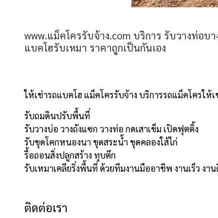
www.แม็คโครรับจ้าง.com บริการ รับวางท่อบาง
แบคโฮรับเหมา ราคาถูกเป็นกันเอง
ให้เช่ารถแบคโฮ แม็คโครรับจ้าง บริการรถแม็คโครให้เช่า
รับถมดินปรับพื้นที่
รับวางบ่อ วางถังแซก วางท่อ กดเสาเข็ม เปิดฟุตติ้ง
รับขุดโคกหนองนา ขุดสระน้ำ ขุดคลองใส้ไก่
รื้อถอนสิ่งปลูกสร้าง ทุบตึก
รับเหมาเคลียริ่งพื้นที่ ด้วยทีมงานมืออาชีพ งานเร็ว งา
ติดต่อเรา