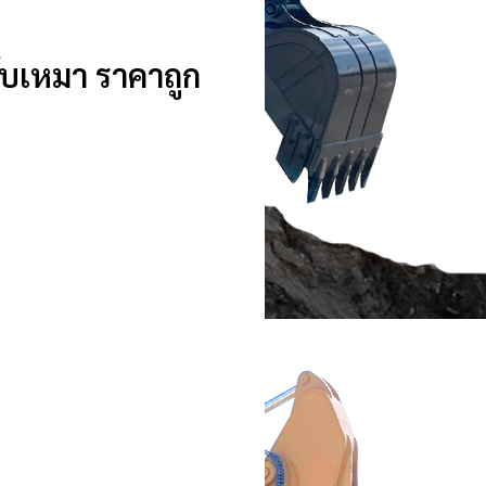
ับเหมา ราคาถูก