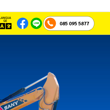
LANGUA
GE
085 095 5877