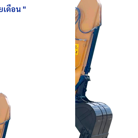
ยเดือน "