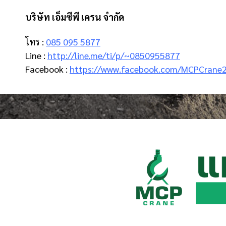
บริษัท เอ็มซีพี เครน จำกัด
โทร :
085 095 5877
Line :
http://line.me/ti/p/~0850955877
Facebook :
https://www.facebook.com/MCPCrane