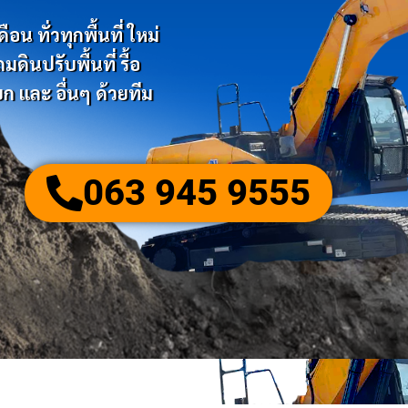
น ทั่วทุกพื้นที่ ใหม่
ินปรับพื้นที่ รื้อ
ก และ อื่นๆ ด้วยทีม
063 945 9555