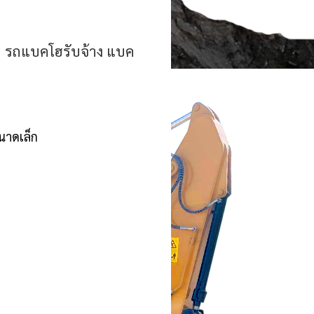
่า รถแบคโฮรับจ้าง แบค
ขนาดเล็ก