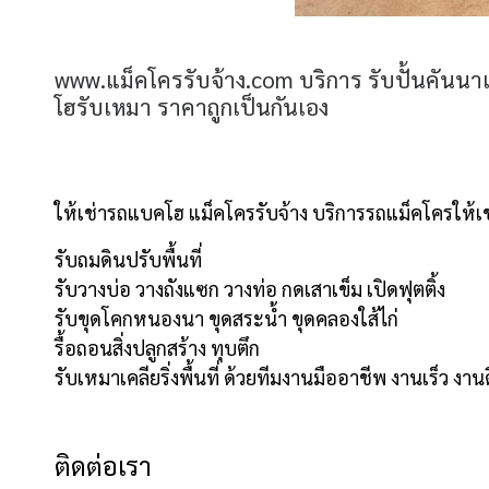
www.แม็คโครรับจ้าง.com บริการ รับปั้นคันนา
โฮรับเหมา ราคาถูกเป็นกันเอง
ให้เช่ารถแบคโฮ แม็คโครรับจ้าง บริการรถแม็คโครให้เช่า
รับถมดินปรับพื้นที่
รับวางบ่อ วางถังแซก วางท่อ กดเสาเข็ม เปิดฟุตติ้ง
รับขุดโคกหนองนา ขุดสระน้ำ ขุดคลองใส้ไก่
รื้อถอนสิ่งปลูกสร้าง ทุบตึก
รับเหมาเคลียริ่งพื้นที่ ด้วยทีมงานมืออาชีพ งานเร็ว งา
ติดต่อเรา