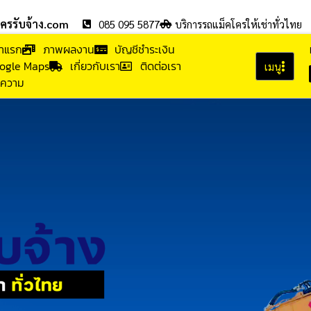
โครรับจ้าง.com
085 095 5877
บริการรถแม็คโครให้เช่าทั่วไทย
้าแรก
ภาพผลงาน
บัญชีชำระเงิน
ogle Maps
เกี่ยวกับเรา
ติดต่อเรา
เมนู
ความ