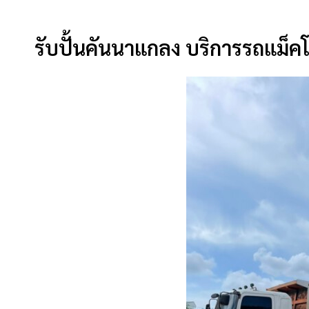
รับปั้นคันนาแกลง บริการรถแม็ค