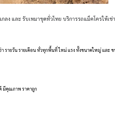
แกลง และ รับเหมาขุดทั่วไทย บริการรถแม็คโครให้เช
 รายวัน รายเดือน ทั่วทุกพื้นที่ ใหม่ แรง ทั้งขนาดใหญ่ และ 
นดี มีคุณภาพ ราคาถูก