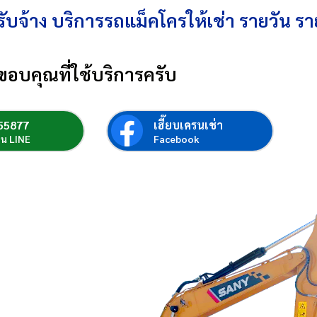
ับจ้าง บริการรถแม็คโครให้เช่า รายวัน รา
ขอบคุณที่ใช้บริการครับ
55877
เฮี๊ยบเครนเช่า
่อน LINE
Facebook