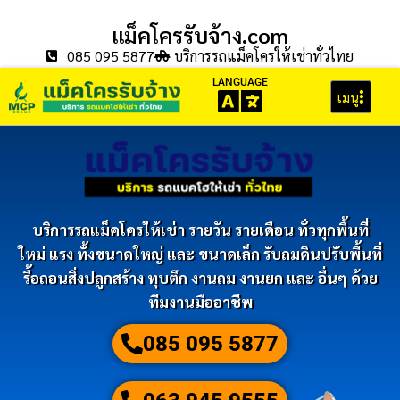
แม็คโครรับจ้าง.com
085 095 5877
บริการรถแม็คโครให้เช่าทั่วไทย
LANGUAGE
เมนู
บริการรถแม็คโครให้เช่า รายวัน รายเดือน ทั่วทุกพื้นที่
ใหม่ แรง ทั้งขนาดใหญ่ และ ขนาดเล็ก รับถมดินปรับพื้นที่
รื้อถอนสิ่งปลูกสร้าง ทุบตึก งานถม งานยก และ อื่นๆ ด้วย
ทีมงานมืออาชีพ
085 095 5877