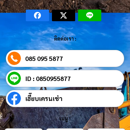
ติดต่อเรา :
085 095 5877
ID : 0850955877
เฮี๊ยบเครนเช่า
เมนู :