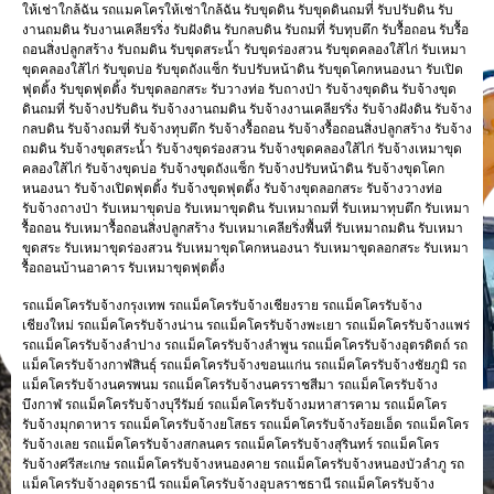
ให้เช่าใกล้ฉัน รถแมคโครให้เช่าใกล้ฉัน รับขุดดิน รับขุดดินถมที่ รับปรับดิน รับ
งานถมดิน รับงานเคลียรริ่ง รับฝังดิน รับกลบดิน รับถมที่ รับทุบตึก รับรื้อถอน รับรื้อ
ถอนสิ่งปลูกสร้าง รับถมดิน รับขุดสระน้ำ รับขุดร่องสวน รับขุดคลองใส้ไก่ รับเหมา
ขุดคลองใส้ไก่ รับขุดบ่อ รับขุดถังแซ็ก รับปรับหน้าดิน รับขุดโคกหนองนา รับเปิด
ฟุตติ้ง รับขุดฟุตติ้ง รับขุดลอกสระ รับวางท่อ รับถางป่า รับจ้างขุดดิน รับจ้างขุด
ดินถมที่ รับจ้างปรับดิน รับจ้างงานถมดิน รับจ้างงานเคลียรริ่ง รับจ้างฝังดิน รับจ้าง
กลบดิน รับจ้างถมที่ รับจ้างทุบตึก รับจ้างรื้อถอน รับจ้างรื้อถอนสิ่งปลูกสร้าง รับจ้าง
ถมดิน รับจ้างขุดสระน้ำ รับจ้างขุดร่องสวน รับจ้างขุดคลองใส้ไก่ รับจ้างเหมาขุด
คลองใส้ไก่ รับจ้างขุดบ่อ รับจ้างขุดถังแซ็ก รับจ้างปรับหน้าดิน รับจ้างขุดโคก
หนองนา รับจ้างเปิดฟุตติ้ง รับจ้างขุดฟุตติ้ง รับจ้างขุดลอกสระ รับจ้างวางท่อ
รับจ้างถางป่า รับเหมาขุดบ่อ รับเหมาขุดดิน รับเหมาถมที่ รับเหมาทุบตึก รับเหมา
รื้อถอน รับเหมารื้อถอนสิ่งปลูกสร้าง รับเหมาเคลียริ่งพื้นที่ รับเหมาถมดิน รับเหมา
ขุดสระ รับเหมาขุดร่องสวน รับเหมาขุดโคกหนองนา รับเหมาขุดลอกสระ รับเหมา
รื้อถอนบ้านอาคาร รับเหมาขุดฟุตติ้ง
รถแม็คโครรับจ้างกรุงเทพ รถแม็คโครรับจ้างเชียงราย รถแม็คโครรับจ้าง
เชียงใหม่ รถแม็คโครรับจ้างน่าน รถแม็คโครรับจ้างพะเยา รถแม็คโครรับจ้างแพร่
รถแม็คโครรับจ้างลำปาง รถแม็คโครรับจ้างลำพูน รถแม็คโครรับจ้างอุตรดิตถ์ รถ
แม็คโครรับจ้างกาฬสินธุ์ รถแม็คโครรับจ้างขอนแก่น รถแม็คโครรับจ้างชัยภูมิ รถ
แม็คโครรับจ้างนครพนม รถแม็คโครรับจ้างนครราชสีมา รถแม็คโครรับจ้าง
บึงกาฬ รถแม็คโครรับจ้างบุรีรัมย์ รถแม็คโครรับจ้างมหาสารคาม รถแม็คโคร
รับจ้างมุกดาหาร รถแม็คโครรับจ้างยโสธร รถแม็คโครรับจ้างร้อยเอ็ด รถแม็คโคร
รับจ้างเลย รถแม็คโครรับจ้างสกลนคร รถแม็คโครรับจ้างสุรินทร์ รถแม็คโคร
รับจ้างศรีสะเกษ รถแม็คโครรับจ้างหนองคาย รถแม็คโครรับจ้างหนองบัวลำภู รถ
แม็คโครรับจ้างอุดรธานี รถแม็คโครรับจ้างอุบลราชธานี รถแม็คโครรับจ้าง