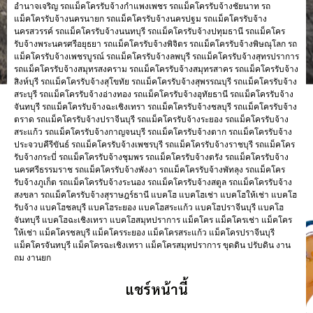
อำนาจเจริญ รถแม็คโครรับจ้างกำแพงเพชร รถแม็คโครรับจ้างชัยนาท รถ
แม็คโครรับจ้างนครนายก รถแม็คโครรับจ้างนครปฐม รถแม็คโครรับจ้าง
นครสวรรค์ รถแม็คโครรับจ้างนนทบุรี รถแม็คโครรับจ้างปทุมธานี รถแม็คโคร
รับจ้างพระนครศรีอยุธยา รถแม็คโครรับจ้างพิจิตร รถแม็คโครรับจ้างพิษณุโลก รถ
แม็คโครรับจ้างเพชรบูรณ์ รถแม็คโครรับจ้างลพบุรี รถแม็คโครรับจ้างสุทรปราการ
รถแม็คโครรับจ้างสมุทรสงคราม รถแม็คโครรับจ้างสมุทรสาคร รถแม็คโครรับจ้าง
สิงห์บุรี รถแม็คโครรับจ้างสุโขทัย รถแม็คโครรับจ้างสุพรรณบุรี รถแม็คโครรับจ้าง
สระบุรี รถแม็คโครรับจ้างอ่างทอง รถแม็คโครรับจ้างอุทัยธานี รถแม็คโครรับจ้าง
จันทบุรี รถแม็คโครรับจ้างฉะเชิงเทรา รถแม็คโครรับจ้างชลบุรี รถแม็คโครรับจ้าง
ตราด รถแม็คโครรับจ้างปราจีนบุรี รถแม็คโครรับจ้างระยอง รถแม็คโครรับจ้าง
สระแก้ว รถแม็คโครรับจ้างกาญจนบุรี รถแม็คโครรับจ้างตาก รถแม็คโครรับจ้าง
ประจวบคีรีขันธ์ รถแม็คโครรับจ้างเพชรบุรี รถแม็คโครรับจ้างราชบุรี รถแม็คโคร
รับจ้างกระบี่ รถแม็คโครรับจ้างชุมพร รถแม็คโครรับจ้างตรัง รถแม็คโครรับจ้าง
นครศรีธรรมราช รถแม็คโครรับจ้างพังงา รถแม็คโครรับจ้างพัทลุง รถแม็คโคร
รับจ้างภูเก็ต รถแม็คโครรับจ้างระนอง รถแม็คโครรับจ้างสตูล รถแม็คโครรับจ้าง
สงขลา รถแม็คโครรับจ้างสุราษฎร์ธานี แบคโฮ แบคโฮเช่า แบคโฮให้เช่า แบคโฮ
รับจ้าง แบคโฮชลบุรี แบคโฮระยอง แบคโฮสระแก้ว แบคโฮปราจีนบุรี แบคโฮ
จันทบุรี แบคโฮฉะเชิงเทรา แบคโฮสมุทปราการ แม็คโคร แม็คโครเช่า แม็คโคร
ให้เช่า แม็คโครชลบุรี แม็คโครระยอง แม็คโครสระแก้ว แม็คโครปราจีนบุรี
แม็คโครจันทบุรี แม็คโครฉะเชิงเทรา แม็คโครสมุทปราการ ขุดดิน ปรับดิน งาน
ถม งานยก
แชร์หน้านี้