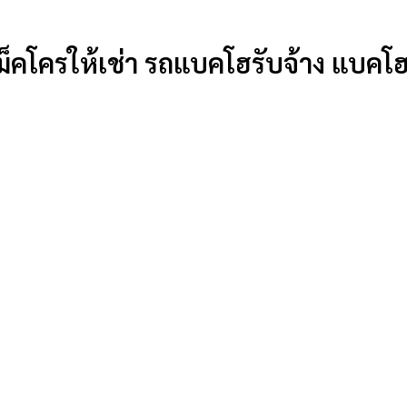
ม็คโครให้เช่า รถแบคโฮรับจ้าง แบคโ