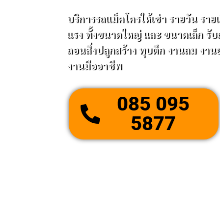
บริการรถแม็คโครให้เช่า รายวัน รายเดือ
แรง ทั้งขนาดใหญ่ และ ขนาดเล็ก รับถมด
ถอนสิ่งปลูกสร้าง ทุบตึก งานถม งานย
งานมืออาชีพ
085 095
5877