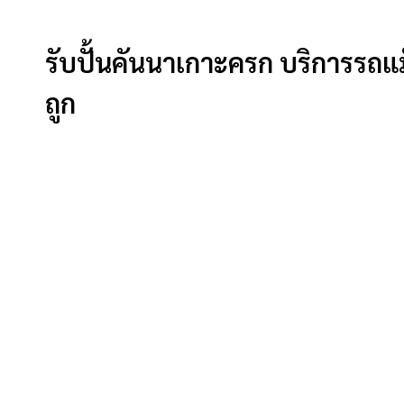
รับปั้นคันนาเกาะครก บริการรถแ
ถูก