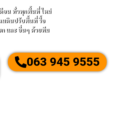
น ทั่วทุกพื้นที่ ใหม่
ินปรับพื้นที่ รื้อ
ก และ อื่นๆ ด้วยทีม
063 945 9555