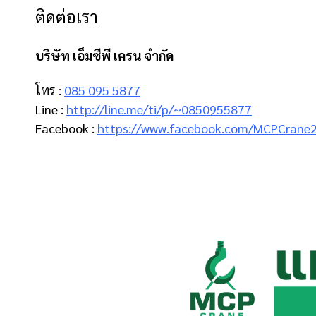
ติดต่อเรา
บริษัท เอ็มซีพี เครน จำกัด
โทร :
085 095 5877
Line :
http://line.me/ti/p/~0850955877
Facebook :
https://www.facebook.com/MCPCrane