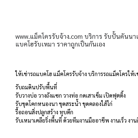
www.แม็คโครรับจ้าง.com บริการ รับปั้นคันนา
แบคโฮรับเหมา ราคาถูกเป็นกันเอง
ให้เช่ารถแบคโฮ แม็คโครรับจ้าง บริการรถแม็คโครให้เช่า
รับถมดินปรับพื้นที่
รับวางบ่อ วางถังแซก วางท่อ กดเสาเข็ม เปิดฟุตติ้ง
รับขุดโคกหนองนา ขุดสระน้ำ ขุดคลองใส้ไก่
รื้อถอนสิ่งปลูกสร้าง ทุบตึก
รับเหมาเคลียริ่งพื้นที่ ด้วยทีมงานมืออาชีพ งานเร็ว งา