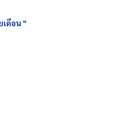
ยเดือน "