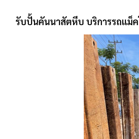
รับปั้นคันนาสัตหีบ บริการรถแม็