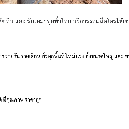
สัตหีบ และ รับเหมาขุดทั่วไทย บริการรถแม็คโครให้เช
 รายวัน รายเดือน ทั่วทุกพื้นที่ ใหม่ แรง ทั้งขนาดใหญ่ และ 
นดี มีคุณภาพ ราคาถูก