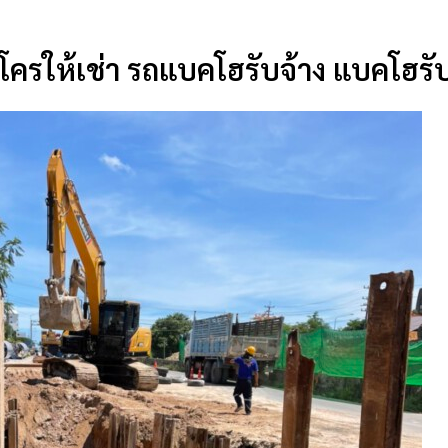
คโครให้เช่า รถแบคโฮรับจ้าง แบคโฮร