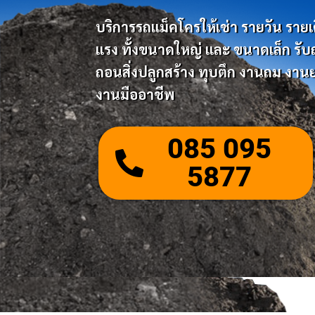
บริการรถแม็คโครให้เช่า รายวัน รายเดือ
แรง ทั้งขนาดใหญ่ และ ขนาดเล็ก รับถมด
ถอนสิ่งปลูกสร้าง ทุบตึก งานถม งานย
งานมืออาชีพ
085 095
5877