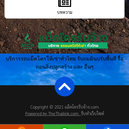
บทความ
บริการรถแม็คโครให้เช่าทั่วไทย รับถมดินปรับพื้นที่ รื้อ
ถอนสิ่งปลูกสร้าง และ อื่นๆ
Copyright © 2021 แม็คโครรับจ้าง.com
Powered by TheThailink.com
รับทำเว็บไซต์