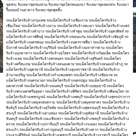
ขุดสระ รับเหมาขุดร่องสวน รับเหมาขุดโคกหนองนา รับเหมาขุดลอกสระ รับเหมา
รื้อถอนบ้านอาคาร รับเหมาขุดฟุตติ้ง
รถแม็คโครรับจ้างกรุงเทพ รถแม็คโครรับจ้างเชียงราย รถแม็คโครรับจ้าง
เชียงใหม่ รถแม็คโครรับจ้างน่าน รถแม็คโครรับจ้างพะเยา รถแม็คโครรับจ้างแพร่
รถแม็คโครรับจ้างลำปาง รถแม็คโครรับจ้างลำพูน รถแม็คโครรับจ้างอุตรดิตถ์ รถ
แม็คโครรับจ้างกาฬสินธุ์ รถแม็คโครรับจ้างขอนแก่น รถแม็คโครรับจ้างชัยภูมิ รถ
แม็คโครรับจ้างนครพนม รถแม็คโครรับจ้างนครราชสีมา รถแม็คโครรับจ้าง
บึงกาฬ รถแม็คโครรับจ้างบุรีรัมย์ รถแม็คโครรับจ้างมหาสารคาม รถแม็คโคร
รับจ้างมุกดาหาร รถแม็คโครรับจ้างยโสธร รถแม็คโครรับจ้างร้อยเอ็ด รถแม็คโคร
รับจ้างเลย รถแม็คโครรับจ้างสกลนคร รถแม็คโครรับจ้างสุรินทร์ รถแม็คโคร
รับจ้างศรีสะเกษ รถแม็คโครรับจ้างหนองคาย รถแม็คโครรับจ้างหนองบัวลำภู รถ
แม็คโครรับจ้างอุดรธานี รถแม็คโครรับจ้างอุบลราชธานี รถแม็คโครรับจ้าง
อำนาจเจริญ รถแม็คโครรับจ้างกำแพงเพชร รถแม็คโครรับจ้างชัยนาท รถ
แม็คโครรับจ้างนครนายก รถแม็คโครรับจ้างนครปฐม รถแม็คโครรับจ้าง
นครสวรรค์ รถแม็คโครรับจ้างนนทบุรี รถแม็คโครรับจ้างปทุมธานี รถแม็คโคร
รับจ้างพระนครศรีอยุธยา รถแม็คโครรับจ้างพิจิตร รถแม็คโครรับจ้างพิษณุโลก รถ
แม็คโครรับจ้างเพชรบูรณ์ รถแม็คโครรับจ้างลพบุรี รถแม็คโครรับจ้างสุทรปราการ
รถแม็คโครรับจ้างสมุทรสงคราม รถแม็คโครรับจ้างสมุทรสาคร รถแม็คโครรับจ้าง
สิงห์บุรี รถแม็คโครรับจ้างสุโขทัย รถแม็คโครรับจ้างสุพรรณบุรี รถแม็คโครรับจ้าง
สระบุรี รถแม็คโครรับจ้างอ่างทอง รถแม็คโครรับจ้างอุทัยธานี รถแม็คโครรับจ้าง
จันทบุรี รถแม็คโครรับจ้างฉะเชิงเทรา รถแม็คโครรับจ้างชลบุรี รถแม็คโครรับจ้าง
ตราด รถแม็คโครรับจ้างปราจีนบุรี รถแม็คโครรับจ้างระยอง รถแม็คโครรับจ้าง
สระแก้ว รถแม็คโครรับจ้างกาญจนบุรี รถแม็คโครรับจ้างตาก รถแม็คโครรับจ้าง
ประจวบคีรีขันธ์ รถแม็คโครรับจ้างเพชรบุรี รถแม็คโครรับจ้างราชบุรี รถแม็คโคร