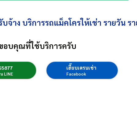
ับจ้าง บริการรถแม็คโครให้เช่า รายวัน รา
ขอบคุณที่ใช้บริการครับ
55877
เฮี๊ยบเครนเช่า
่อน LINE
Facebook