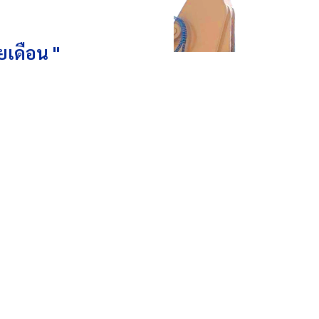
ยเดือน "