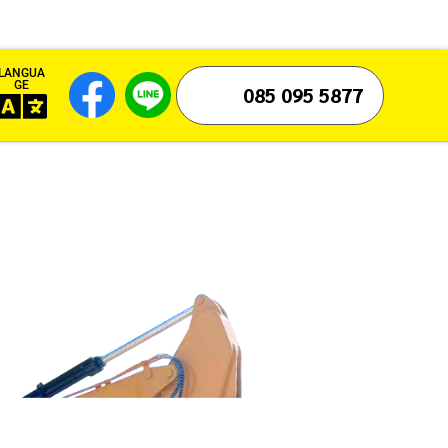
LANGUA
GE
085 095 5877