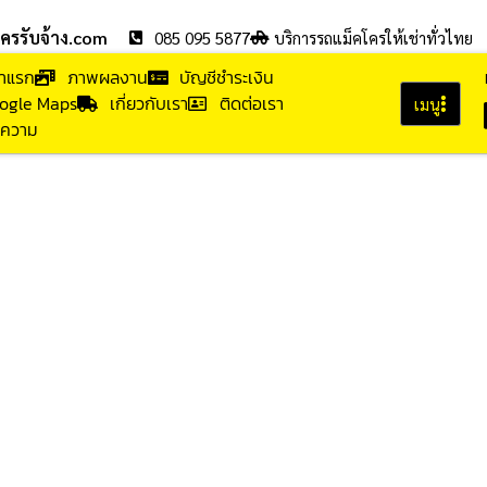
โครรับจ้าง.com
085 095 5877
บริการรถแม็คโครให้เช่าทั่วไทย
้าแรก
ภาพผลงาน
บัญชีชำระเงิน
ogle Maps
เกี่ยวกับเรา
ติดต่อเรา
เมนู
ความ