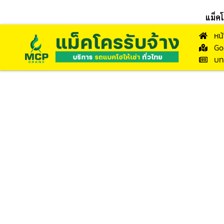
แม็ค
หน
Go
บท