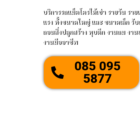
บริการรถแม็คโครให้เช่า รายวัน รายเดือ
แรง ทั้งขนาดใหญ่ และ ขนาดเล็ก รับถมด
ถอนสิ่งปลูกสร้าง ทุบตึก งานถม งานย
งานมืออาชีพ
085 095
5877