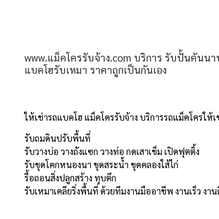
www.แม็คโครรับจ้าง.com บริการ รับปั้นคันนา
แบคโฮรับเหมา ราคาถูกเป็นกันเอง
ให้เช่ารถแบคโฮ แม็คโครรับจ้าง บริการรถแม็คโครให้เช่า
รับถมดินปรับพื้นที่
รับวางบ่อ วางถังแซก วางท่อ กดเสาเข็ม เปิดฟุตติ้ง
รับขุดโคกหนองนา ขุดสระน้ำ ขุดคลองใส้ไก่
รื้อถอนสิ่งปลูกสร้าง ทุบตึก
รับเหมาเคลียริ่งพื้นที่ ด้วยทีมงานมืออาชีพ งานเร็ว งา