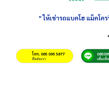
" ให้เช่ารถแบคโฮ แม็คโครร
โทร. 085 095 5877
08509
ติดต่อเรา
เพิ่มเพื