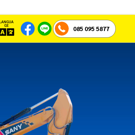
LANGUA
GE
085 095 5877