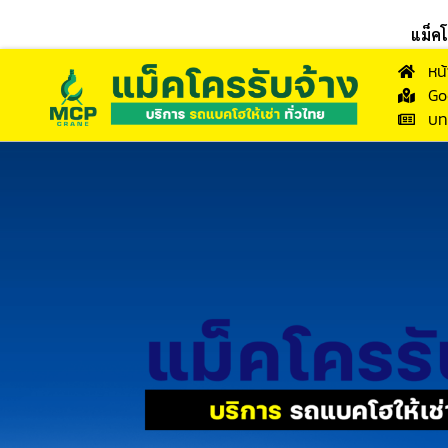
แม็ค
หน
Go
บท