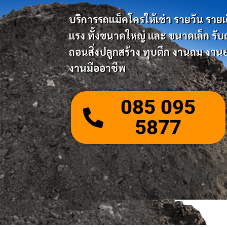
บริการรถแม็คโครให้เช่า รายวัน รายเดือ
แรง ทั้งขนาดใหญ่ และ ขนาดเล็ก รับถมด
ถอนสิ่งปลูกสร้าง ทุบตึก งานถม งานย
งานมืออาชีพ
085 095
5877