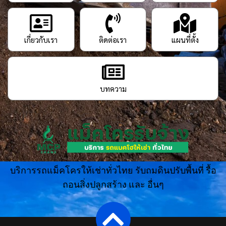
เกี่ยวกับเรา
ติดต่อเรา
แผนที่ตั้ง
บทความ
บริการรถแม็คโครให้เช่าทั่วไทย รับถมดินปรับพื้นที่ รื้อ
ถอนสิ่งปลูกสร้าง และ อื่นๆ