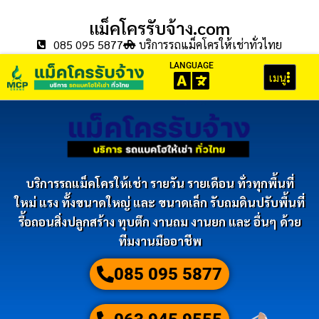
แม็คโครรับจ้าง.com
085 095 5877
บริการรถแม็คโครให้เช่าทั่วไทย
LANGUAGE
เมนู
บริการรถแม็คโครให้เช่า รายวัน รายเดือน ทั่วทุกพื้นที่
ใหม่ แรง ทั้งขนาดใหญ่ และ ขนาดเล็ก รับถมดินปรับพื้นที่
รื้อถอนสิ่งปลูกสร้าง ทุบตึก งานถม งานยก และ อื่นๆ ด้วย
ทีมงานมืออาชีพ
085 095 5877