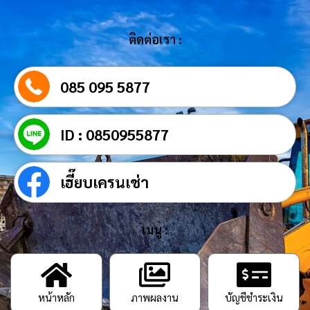
ติดต่อเรา :
085 095 5877
ID : 0850955877
เฮี๊ยบเครนเช่า
เมนู :
หน้าหลัก
ภาพผลงาน
บัญชีชำระเงิน