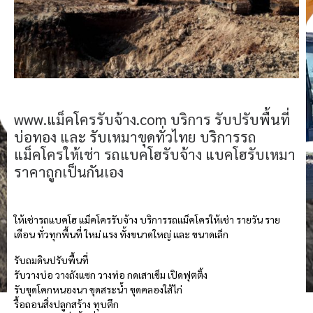
www.แม็คโครรับจ้าง.com บริการ รับปรับพื้นที่
บ่อทอง และ รับเหมาขุดทั่วไทย บริการรถ
แม็คโครให้เช่า รถแบคโฮรับจ้าง แบคโฮรับเหมา
ราคาถูกเป็นกันเอง
ให้เช่ารถแบคโฮ แม็คโครรับจ้าง บริการรถแม็คโครให้เช่า รายวัน ราย
เดือน ทั่วทุกพื้นที่ ใหม่ แรง ทั้งขนาดใหญ่ และ ขนาดเล็ก
รับถมดินปรับพื้นที่
รับวางบ่อ วางถังแซก วางท่อ กดเสาเข็ม เปิดฟุตติ้ง
รับขุดโคกหนองนา ขุดสระน้ำ ขุดคลองใส้ไก่
รื้อถอนสิ่งปลูกสร้าง ทุบตึก