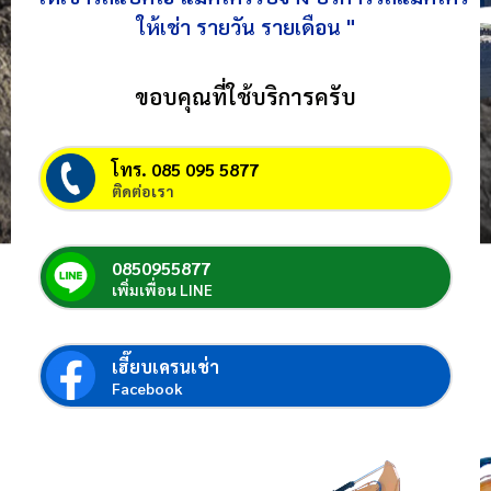
ให้เช่า รายวัน รายเดือน "
ขอบคุณที่ใช้บริการครับ
โทร. 085 095 5877
ติดต่อเรา
0850955877
เพิ่มเพื่อน LINE
เฮี๊ยบเครนเช่า
Facebook