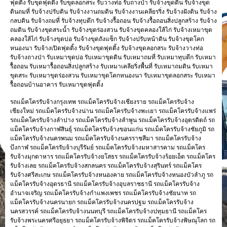
ฟุตติ้ง รับขุดฟุตติ้ง รับขุดลอกสระ รับวางท่อ รับถางป่า รับจ้างขุดดิน รับจ้างขุด
ดินถมที่ รับจ้างปรับดิน รับจ้างงานถมดิน รับจ้างงานเคลียรริ่ง รับจ้างฝังดิน รับจ้าง
กลบดิน รับจ้างถมที่ รับจ้างทุบตึก รับจ้างรื้อถอน รับจ้างรื้อถอนสิ่งปลูกสร้าง รับจ้าง
ถมดิน รับจ้างขุดสระน้ำ รับจ้างขุดร่องสวน รับจ้างขุดคลองใส้ไก่ รับจ้างเหมาขุด
คลองใส้ไก่ รับจ้างขุดบ่อ รับจ้างขุดถังแซ็ก รับจ้างปรับหน้าดิน รับจ้างขุดโคก
หนองนา รับจ้างเปิดฟุตติ้ง รับจ้างขุดฟุตติ้ง รับจ้างขุดลอกสระ รับจ้างวางท่อ
รับจ้างถางป่า รับเหมาขุดบ่อ รับเหมาขุดดิน รับเหมาถมที่ รับเหมาทุบตึก รับเหมา
รื้อถอน รับเหมารื้อถอนสิ่งปลูกสร้าง รับเหมาเคลียริ่งพื้นที่ รับเหมาถมดิน รับเหมา
ขุดสระ รับเหมาขุดร่องสวน รับเหมาขุดโคกหนองนา รับเหมาขุดลอกสระ รับเหมา
รื้อถอนบ้านอาคาร รับเหมาขุดฟุตติ้ง
รถแม็คโครรับจ้างกรุงเทพ รถแม็คโครรับจ้างเชียงราย รถแม็คโครรับจ้าง
เชียงใหม่ รถแม็คโครรับจ้างน่าน รถแม็คโครรับจ้างพะเยา รถแม็คโครรับจ้างแพร่
รถแม็คโครรับจ้างลำปาง รถแม็คโครรับจ้างลำพูน รถแม็คโครรับจ้างอุตรดิตถ์ รถ
แม็คโครรับจ้างกาฬสินธุ์ รถแม็คโครรับจ้างขอนแก่น รถแม็คโครรับจ้างชัยภูมิ รถ
แม็คโครรับจ้างนครพนม รถแม็คโครรับจ้างนครราชสีมา รถแม็คโครรับจ้าง
บึงกาฬ รถแม็คโครรับจ้างบุรีรัมย์ รถแม็คโครรับจ้างมหาสารคาม รถแม็คโคร
รับจ้างมุกดาหาร รถแม็คโครรับจ้างยโสธร รถแม็คโครรับจ้างร้อยเอ็ด รถแม็คโคร
รับจ้างเลย รถแม็คโครรับจ้างสกลนคร รถแม็คโครรับจ้างสุรินทร์ รถแม็คโคร
รับจ้างศรีสะเกษ รถแม็คโครรับจ้างหนองคาย รถแม็คโครรับจ้างหนองบัวลำภู รถ
แม็คโครรับจ้างอุดรธานี รถแม็คโครรับจ้างอุบลราชธานี รถแม็คโครรับจ้าง
อำนาจเจริญ รถแม็คโครรับจ้างกำแพงเพชร รถแม็คโครรับจ้างชัยนาท รถ
แม็คโครรับจ้างนครนายก รถแม็คโครรับจ้างนครปฐม รถแม็คโครรับจ้าง
นครสวรรค์ รถแม็คโครรับจ้างนนทบุรี รถแม็คโครรับจ้างปทุมธานี รถแม็คโคร
รับจ้างพระนครศรีอยุธยา รถแม็คโครรับจ้างพิจิตร รถแม็คโครรับจ้างพิษณุโลก รถ