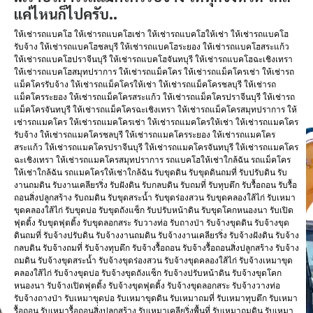
แค่ไหนก็ไปครับ..
ให้เช่ารถแบคโฮ ให้เช่ารถแบคโฮเช่า ให้เช่ารถแบคโฮให้เช่า ให้เช่ารถแบคโฮ
รับจ้าง ให้เช่ารถแบคโฮชลบุรี ให้เช่ารถแบคโฮระยอง ให้เช่ารถแบคโฮสระแก้ว
ให้เช่ารถแบคโฮปราจีนบุรี ให้เช่ารถแบคโฮจันทบุรี ให้เช่ารถแบคโฮฉะเชิงเทรา
ให้เช่ารถแบคโฮสมุทปราการ ให้เช่ารถแม็คโคร ให้เช่ารถแม็คโครเช่า ให้เช่ารถ
แม็คโครรับจ้าง ให้เช่ารถแม็คโครให้เช่า ให้เช่ารถแม็คโครชลบุรี ให้เช่ารถ
แม็คโครระยอง ให้เช่ารถแม็คโครสระแก้ว ให้เช่ารถแม็คโครปราจีนบุรี ให้เช่ารถ
แม็คโครจันทบุรี ให้เช่ารถแม็คโครฉะเชิงเทรา ให้เช่ารถแม็คโครสมุทปราการ ให้
เช่ารถแมคโคร ให้เช่ารถแมคโครเช่า ให้เช่ารถแมคโครให้เช่า ให้เช่ารถแมคโคร
รับจ้าง ให้เช่ารถแมคโครชลบุรี ให้เช่ารถแมคโครระยอง ให้เช่ารถแมคโคร
สระแก้ว ให้เช่ารถแมคโครปราจีนบุรี ให้เช่ารถแมคโครจันทบุรี ให้เช่ารถแมคโคร
ฉะเชิงเทรา ให้เช่ารถแมคโครสมุทปราการ รถแบคโฮให้เช่าใกล้ฉัน รถแม็คโคร
ให้เช่าใกล้ฉัน รถแมคโครให้เช่าใกล้ฉัน รับขุดดิน รับขุดดินถมที่ รับปรับดิน รับ
งานถมดิน รับงานเคลียรริ่ง รับฝังดิน รับกลบดิน รับถมที่ รับทุบตึก รับรื้อถอน รับรื้อ
ถอนสิ่งปลูกสร้าง รับถมดิน รับขุดสระน้ำ รับขุดร่องสวน รับขุดคลองใส้ไก่ รับเหมา
ขุดคลองใส้ไก่ รับขุดบ่อ รับขุดถังแซ็ก รับปรับหน้าดิน รับขุดโคกหนองนา รับเปิด
ฟุตติ้ง รับขุดฟุตติ้ง รับขุดลอกสระ รับวางท่อ รับถางป่า รับจ้างขุดดิน รับจ้างขุด
ดินถมที่ รับจ้างปรับดิน รับจ้างงานถมดิน รับจ้างงานเคลียรริ่ง รับจ้างฝังดิน รับจ้าง
กลบดิน รับจ้างถมที่ รับจ้างทุบตึก รับจ้างรื้อถอน รับจ้างรื้อถอนสิ่งปลูกสร้าง รับจ้าง
ถมดิน รับจ้างขุดสระน้ำ รับจ้างขุดร่องสวน รับจ้างขุดคลองใส้ไก่ รับจ้างเหมาขุด
คลองใส้ไก่ รับจ้างขุดบ่อ รับจ้างขุดถังแซ็ก รับจ้างปรับหน้าดิน รับจ้างขุดโคก
หนองนา รับจ้างเปิดฟุตติ้ง รับจ้างขุดฟุตติ้ง รับจ้างขุดลอกสระ รับจ้างวางท่อ
รับจ้างถางป่า รับเหมาขุดบ่อ รับเหมาขุดดิน รับเหมาถมที่ รับเหมาทุบตึก รับเหมา
รื้อถอน รับเหมารื้อถอนสิ่งปลูกสร้าง รับเหมาเคลียริ่งพื้นที่ รับเหมาถมดิน รับเหมา