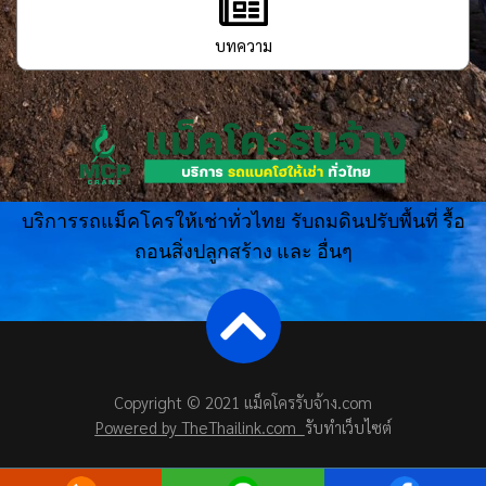
บทความ
บริการรถแม็คโครให้เช่าทั่วไทย รับถมดินปรับพื้นที่ รื้อ
ถอนสิ่งปลูกสร้าง และ อื่นๆ
Copyright © 2021 แม็คโครรับจ้าง.com
Powered by TheThailink.com
รับทำเว็บไซต์