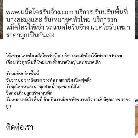
www.แม็คโครรับจ้าง.com บริการ รับปรับพื้นที่
บางละมุงและ รับเหมาขุดทั่วไทย บริการรถ
แม็คโครให้เช่า รถแบคโฮรับจ้าง แบคโฮรับเหมา
ราคาถูกเป็นกันเอง
ให้เช่ารถแบคโฮ แม็คโครรับจ้าง บริการรถแม็คโครให้เช่า รายวัน ราย
เดือน ทั่วทุกพื้นที่ ใหม่ แรง ทั้งขนาดใหญ่ และ ขนาดเล็ก
รับถมดินปรับพื้นที่
รับวางบ่อ วางถังแซก วางท่อ กดเสาเข็ม เปิดฟุตติ้ง
รับขุดโคกหนองนา ขุดสระน้ำ ขุดคลองใส้ไก่
รื้อถอนสิ่งปลูกสร้าง ทุบตึก
รับเหมาเคลียริ่งพื้นที่ ด้วยทีมงานมืออาชีพ งานเร็ว งานดี มีคุณภาพ ราคา
ถูก
ติดต่อเรา