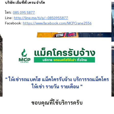
บริษัท เอ็มซีพี เครน จำกัด
โทร :
085 095 5877
Line :
http://line.me/ti/p/~0850955877
Facebook :
https://www.facebook.com/MCPCrane2556
" ให้เช่ารถแบคโฮ แม็คโครรับจ้าง บริการรถแม็คโคร
ให้เช่า รายวัน รายเดือน "
ขอบคุณที่ใช้บริการครับ