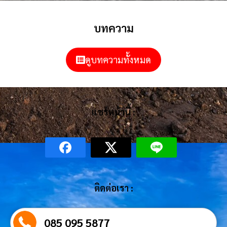
บทความ
ดูบทความทั้งหมด
แชร์หน้านี้ :
ติดต่อเรา :
085 095 5877