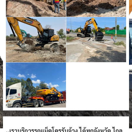
..เราบริการรถแม็คโครรับจ้าง ได้ทุกจังหวัด ไกล