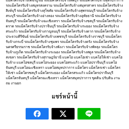
แม็คโครรับจ้างเพชรบูรณ์ รถแม็คโครรับจ้างลพบุรี รถแม็คโครรับจ้างสุทรปราการ
รถแม็คโครรับจ้างสมุทรสงคราม รถแม็คโครรับจ้างสมุทรสาคร รถแม็คโครรับจ้าง
สิงห์บุรี รถแม็คโครรับจ้างสุโขทัย รถแม็คโครรับจ้างสุพรรณบุรี รถแม็คโครรับจ้าง
สระบุรี รถแม็คโครรับจ้างอ่างทอง รถแม็คโครรับจ้างอุทัยธานี รถแม็คโครรับจ้าง
จันทบุรี รถแม็คโครรับจ้างฉะเชิงเทรา รถแม็คโครรับจ้างชลบุรี รถแม็คโครรับจ้าง
ตราด รถแม็คโครรับจ้างปราจีนบุรี รถแม็คโครรับจ้างระยอง รถแม็คโครรับจ้าง
สระแก้ว รถแม็คโครรับจ้างกาญจนบุรี รถแม็คโครรับจ้างตาก รถแม็คโครรับจ้าง
ประจวบคีรีขันธ์ รถแม็คโครรับจ้างเพชรบุรี รถแม็คโครรับจ้างราชบุรี รถแม็คโคร
รับจ้างกระบี่ รถแม็คโครรับจ้างชุมพร รถแม็คโครรับจ้างตรัง รถแม็คโครรับจ้าง
นครศรีธรรมราช รถแม็คโครรับจ้างพังงา รถแม็คโครรับจ้างพัทลุง รถแม็คโคร
รับจ้างภูเก็ต รถแม็คโครรับจ้างระนอง รถแม็คโครรับจ้างสตูล รถแม็คโครรับจ้าง
สงขลา รถแม็คโครรับจ้างสุราษฎร์ธานี แบคโฮ แบคโฮเช่า แบคโฮให้เช่า แบคโฮ
รับจ้าง แบคโฮชลบุรี แบคโฮระยอง แบคโฮสระแก้ว แบคโฮปราจีนบุรี แบคโฮ
จันทบุรี แบคโฮฉะเชิงเทรา แบคโฮสมุทปราการ แม็คโคร แม็คโครเช่า แม็คโคร
ให้เช่า แม็คโครชลบุรี แม็คโครระยอง แม็คโครสระแก้ว แม็คโครปราจีนบุรี
แม็คโครจันทบุรี แม็คโครฉะเชิงเทรา แม็คโครสมุทปราการ ขุดดิน ปรับดิน งาน
ถม งานยก
แชร์หน้านี้