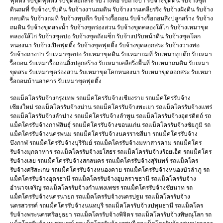
ฟุตติ้ง รับขุดฟุตติ้ง รับขุดลอกสระ รับวางท่อ รับถางป่า รับจ้างขุดดิน รับจ้างขุด
ดินถมที่ รับจ้างปรับดิน รับจ้างงานถมดิน รับจ้างงานเคลียรริ่ง รับจ้างฝังดิน รับจ้าง
กลบดิน รับจ้างถมที่ รับจ้างทุบตึก รับจ้างรื้อถอน รับจ้างรื้อถอนสิ่งปลูกสร้าง รับจ้าง
ถมดิน รับจ้างขุดสระน้ำ รับจ้างขุดร่องสวน รับจ้างขุดคลองใส้ไก่ รับจ้างเหมาขุด
คลองใส้ไก่ รับจ้างขุดบ่อ รับจ้างขุดถังแซ็ก รับจ้างปรับหน้าดิน รับจ้างขุดโคก
หนองนา รับจ้างเปิดฟุตติ้ง รับจ้างขุดฟุตติ้ง รับจ้างขุดลอกสระ รับจ้างวางท่อ
รับจ้างถางป่า รับเหมาขุดบ่อ รับเหมาขุดดิน รับเหมาถมที่ รับเหมาทุบตึก รับเหมา
รื้อถอน รับเหมารื้อถอนสิ่งปลูกสร้าง รับเหมาเคลียริ่งพื้นที่ รับเหมาถมดิน รับเหมา
ขุดสระ รับเหมาขุดร่องสวน รับเหมาขุดโคกหนองนา รับเหมาขุดลอกสระ รับเหมา
รื้อถอนบ้านอาคาร รับเหมาขุดฟุตติ้ง
รถแม็คโครรับจ้างกรุงเทพ รถแม็คโครรับจ้างเชียงราย รถแม็คโครรับจ้าง
เชียงใหม่ รถแม็คโครรับจ้างน่าน รถแม็คโครรับจ้างพะเยา รถแม็คโครรับจ้างแพร่
รถแม็คโครรับจ้างลำปาง รถแม็คโครรับจ้างลำพูน รถแม็คโครรับจ้างอุตรดิตถ์ รถ
แม็คโครรับจ้างกาฬสินธุ์ รถแม็คโครรับจ้างขอนแก่น รถแม็คโครรับจ้างชัยภูมิ รถ
แม็คโครรับจ้างนครพนม รถแม็คโครรับจ้างนครราชสีมา รถแม็คโครรับจ้าง
บึงกาฬ รถแม็คโครรับจ้างบุรีรัมย์ รถแม็คโครรับจ้างมหาสารคาม รถแม็คโคร
รับจ้างมุกดาหาร รถแม็คโครรับจ้างยโสธร รถแม็คโครรับจ้างร้อยเอ็ด รถแม็คโคร
รับจ้างเลย รถแม็คโครรับจ้างสกลนคร รถแม็คโครรับจ้างสุรินทร์ รถแม็คโคร
รับจ้างศรีสะเกษ รถแม็คโครรับจ้างหนองคาย รถแม็คโครรับจ้างหนองบัวลำภู รถ
แม็คโครรับจ้างอุดรธานี รถแม็คโครรับจ้างอุบลราชธานี รถแม็คโครรับจ้าง
อำนาจเจริญ รถแม็คโครรับจ้างกำแพงเพชร รถแม็คโครรับจ้างชัยนาท รถ
แม็คโครรับจ้างนครนายก รถแม็คโครรับจ้างนครปฐม รถแม็คโครรับจ้าง
นครสวรรค์ รถแม็คโครรับจ้างนนทบุรี รถแม็คโครรับจ้างปทุมธานี รถแม็คโคร
รับจ้างพระนครศรีอยุธยา รถแม็คโครรับจ้างพิจิตร รถแม็คโครรับจ้างพิษณุโลก รถ