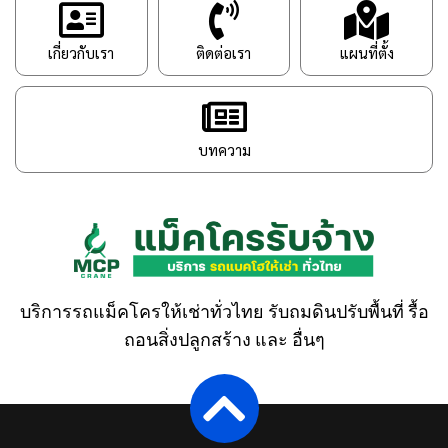
เกี่ยวกับเรา
ติดต่อเรา
แผนที่ตั้ง
บทความ
บริการรถแม็คโครให้เช่าทั่วไทย รับถมดินปรับพื้นที่ รื้อ
ถอนสิ่งปลูกสร้าง และ อื่นๆ