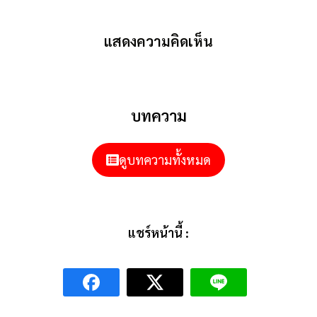
แสดงความคิดเห็น
บทความ
ดูบทความทั้งหมด
แชร์หน้านี้ :