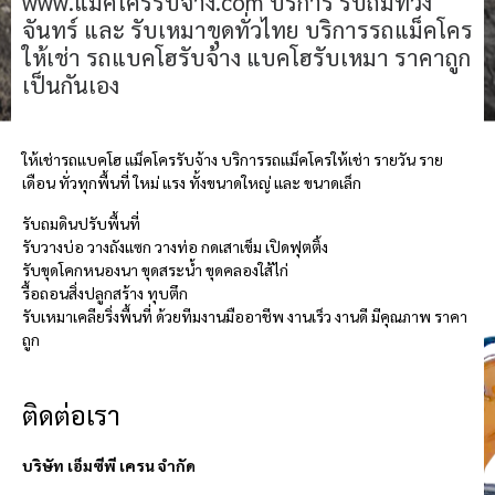
www.แม็คโครรับจ้าง.com บริการ รับถมที่วัง
จันทร์ และ รับเหมาขุดทั่วไทย บริการรถแม็คโคร
ให้เช่า รถแบคโฮรับจ้าง แบคโฮรับเหมา ราคาถูก
เป็นกันเอง
ให้เช่ารถแบคโฮ แม็คโครรับจ้าง บริการรถแม็คโครให้เช่า รายวัน ราย
เดือน ทั่วทุกพื้นที่ ใหม่ แรง ทั้งขนาดใหญ่ และ ขนาดเล็ก
รับถมดินปรับพื้นที่
รับวางบ่อ วางถังแซก วางท่อ กดเสาเข็ม เปิดฟุตติ้ง
รับขุดโคกหนองนา ขุดสระน้ำ ขุดคลองใส้ไก่
รื้อถอนสิ่งปลูกสร้าง ทุบตึก
รับเหมาเคลียริ่งพื้นที่ ด้วยทีมงานมืออาชีพ งานเร็ว งานดี มีคุณภาพ ราคา
ถูก
ติดต่อเรา
บริษัท เอ็มซีพี เครน จำกัด