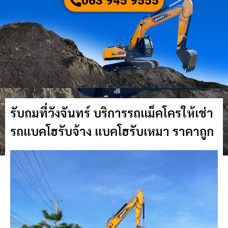
063 945 9555
รับถมที่วังจันทร์ บริการรถแม็คโครให้เช่า
รถแบคโฮรับจ้าง แบคโฮรับเหมา ราคาถูก