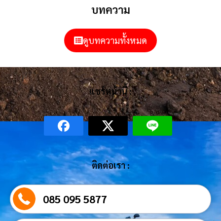
บทความ
ดูบทความทั้งหมด
แชร์หน้านี้ :
ติดต่อเรา :
085 095 5877