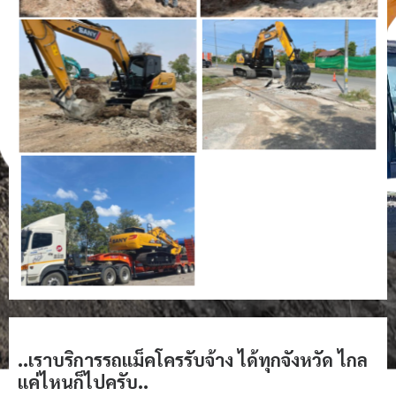
..เราบริการรถแม็คโครรับจ้าง ได้ทุกจังหวัด ไกล
แค่ไหนก็ไปครับ..