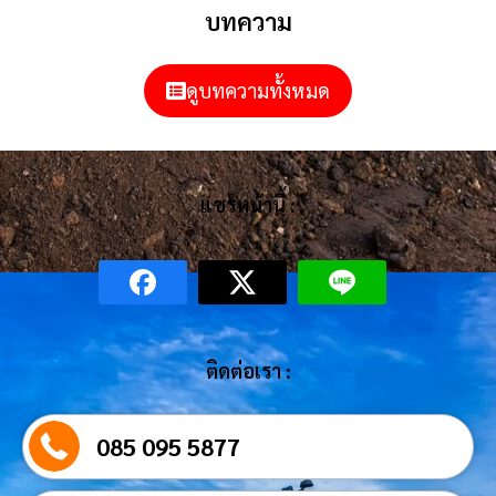
บทความ
ดูบทความทั้งหมด
แชร์หน้านี้ :
ติดต่อเรา :
085 095 5877