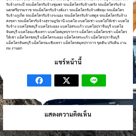
รับจ้างกระบี่ รถแม็คโครรับจ้างชุมพร รถแม็คโครรับจ้างตรัง รถแม็คโครรับจ้าง
นครศรีธรรมราช รถแม็คโครรับจ้างพังงา รถแม็คโครรับจ้างพัทลุง รถแม็คโคร
รับจ้างภูเก็ต รถแม็คโครรับจ้างระนอง รถแม็คโครรับจ้างสตูล รถแม็คโครรับจ้าง
สงขลา รถแม็คโครรับจ้างสุราษฎร์ธานี แบคโฮ แบคโฮเช่า แบคโฮให้เช่า แบคโฮ
รับจ้าง แบคโฮชลบุรี แบคโฮระยอง แบคโฮสระแก้ว แบคโฮปราจีนบุรี แบคโฮ
จันทบุรี แบคโฮฉะเชิงเทรา แบคโฮสมุทปราการ แม็คโคร แม็คโครเช่า แม็คโคร
ให้เช่า แม็คโครชลบุรี แม็คโครระยอง แม็คโครสระแก้ว แม็คโครปราจีนบุรี
แม็คโครจันทบุรี แม็คโครฉะเชิงเทรา แม็คโครสมุทปราการ ขุดดิน ปรับดิน งาน
ถม งานยก
แชร์หน้านี้
แสดงความคิดเห็น