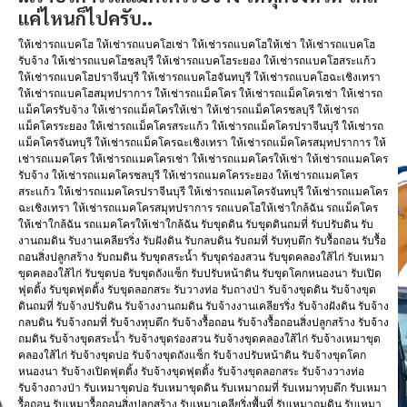
แค่ไหนก็ไปครับ..
ให้เช่ารถแบคโฮ ให้เช่ารถแบคโฮเช่า ให้เช่ารถแบคโฮให้เช่า ให้เช่ารถแบคโฮ
รับจ้าง ให้เช่ารถแบคโฮชลบุรี ให้เช่ารถแบคโฮระยอง ให้เช่ารถแบคโฮสระแก้ว
ให้เช่ารถแบคโฮปราจีนบุรี ให้เช่ารถแบคโฮจันทบุรี ให้เช่ารถแบคโฮฉะเชิงเทรา
ให้เช่ารถแบคโฮสมุทปราการ ให้เช่ารถแม็คโคร ให้เช่ารถแม็คโครเช่า ให้เช่ารถ
แม็คโครรับจ้าง ให้เช่ารถแม็คโครให้เช่า ให้เช่ารถแม็คโครชลบุรี ให้เช่ารถ
แม็คโครระยอง ให้เช่ารถแม็คโครสระแก้ว ให้เช่ารถแม็คโครปราจีนบุรี ให้เช่ารถ
แม็คโครจันทบุรี ให้เช่ารถแม็คโครฉะเชิงเทรา ให้เช่ารถแม็คโครสมุทปราการ ให้
เช่ารถแมคโคร ให้เช่ารถแมคโครเช่า ให้เช่ารถแมคโครให้เช่า ให้เช่ารถแมคโคร
รับจ้าง ให้เช่ารถแมคโครชลบุรี ให้เช่ารถแมคโครระยอง ให้เช่ารถแมคโคร
สระแก้ว ให้เช่ารถแมคโครปราจีนบุรี ให้เช่ารถแมคโครจันทบุรี ให้เช่ารถแมคโคร
ฉะเชิงเทรา ให้เช่ารถแมคโครสมุทปราการ รถแบคโฮให้เช่าใกล้ฉัน รถแม็คโคร
ให้เช่าใกล้ฉัน รถแมคโครให้เช่าใกล้ฉัน รับขุดดิน รับขุดดินถมที่ รับปรับดิน รับ
งานถมดิน รับงานเคลียรริ่ง รับฝังดิน รับกลบดิน รับถมที่ รับทุบตึก รับรื้อถอน รับรื้อ
ถอนสิ่งปลูกสร้าง รับถมดิน รับขุดสระน้ำ รับขุดร่องสวน รับขุดคลองใส้ไก่ รับเหมา
ขุดคลองใส้ไก่ รับขุดบ่อ รับขุดถังแซ็ก รับปรับหน้าดิน รับขุดโคกหนองนา รับเปิด
ฟุตติ้ง รับขุดฟุตติ้ง รับขุดลอกสระ รับวางท่อ รับถางป่า รับจ้างขุดดิน รับจ้างขุด
ดินถมที่ รับจ้างปรับดิน รับจ้างงานถมดิน รับจ้างงานเคลียรริ่ง รับจ้างฝังดิน รับจ้าง
กลบดิน รับจ้างถมที่ รับจ้างทุบตึก รับจ้างรื้อถอน รับจ้างรื้อถอนสิ่งปลูกสร้าง รับจ้าง
ถมดิน รับจ้างขุดสระน้ำ รับจ้างขุดร่องสวน รับจ้างขุดคลองใส้ไก่ รับจ้างเหมาขุด
คลองใส้ไก่ รับจ้างขุดบ่อ รับจ้างขุดถังแซ็ก รับจ้างปรับหน้าดิน รับจ้างขุดโคก
หนองนา รับจ้างเปิดฟุตติ้ง รับจ้างขุดฟุตติ้ง รับจ้างขุดลอกสระ รับจ้างวางท่อ
รับจ้างถางป่า รับเหมาขุดบ่อ รับเหมาขุดดิน รับเหมาถมที่ รับเหมาทุบตึก รับเหมา
รื้อถอน รับเหมารื้อถอนสิ่งปลูกสร้าง รับเหมาเคลียริ่งพื้นที่ รับเหมาถมดิน รับเหมา