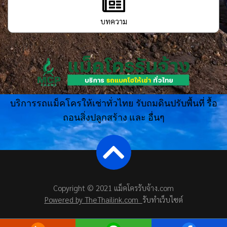
บทความ
บริการรถแม็คโครให้เช่าทั่วไทย รับถมดินปรับพื้นที่ รื้อ
ถอนสิ่งปลูกสร้าง และ อื่นๆ
Copyright © 2021 แม็คโครรับจ้าง.com
Powered by TheThailink.com
รับทำเว็บไซต์