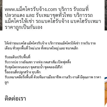
www.แม็คโครรับจ้าง.com บริการ รับถมที่
ปลวกแดง และ รับเหมาขุดทั่วไทย บริการรถ
แม็คโครให้เช่า รถแบคโฮรับจ้าง แบคโฮรับเหมา
ราคาถูกเป็นกันเอง
ให้เช่ารถแบคโฮ แม็คโครรับจ้าง บริการรถแม็คโครให้เช่า รายวัน ราย
เดือน ทั่วทุกพื้นที่ ใหม่ แรง ทั้งขนาดใหญ่ และ ขนาดเล็ก
รับถมดินปรับพื้นที่
รับวางบ่อ วางถังแซก วางท่อ กดเสาเข็ม เปิดฟุตติ้ง
รับขุดโคกหนองนา ขุดสระน้ำ ขุดคลองใส้ไก่
รื้อถอนสิ่งปลูกสร้าง ทุบตึก
รับเหมาเคลียริ่งพื้นที่ ด้วยทีมงานมืออาชีพ งานเร็ว งานดี มีคุณภาพ ราคา
ถูก
ติดต่อเรา