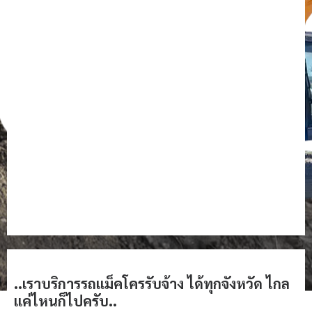
..เราบริการรถแม็คโครรับจ้าง ได้ทุกจังหวัด ไกล
แค่ไหนก็ไปครับ..