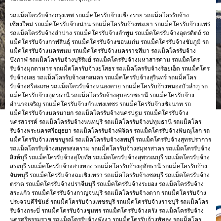
รถแม็คโครรับจ้างกรุงเทพ รถแม็คโครรับจ้างเชียงราย รถแม็คโครรับจ้าง
เชียงใหม่ รถแม็คโครรับจ้างน่าน รถแม็คโครรับจ้างพะเยา รถแม็คโครรับจ้างแพร่
รถแม็คโครรับจ้างลำปาง รถแม็คโครรับจ้างลำพูน รถแม็คโครรับจ้างอุตรดิตถ์ รถ
แม็คโครรับจ้างกาฬสินธุ์ รถแม็คโครรับจ้างขอนแก่น รถแม็คโครรับจ้างชัยภูมิ รถ
แม็คโครรับจ้างนครพนม รถแม็คโครรับจ้างนครราชสีมา รถแม็คโครรับจ้าง
บึงกาฬ รถแม็คโครรับจ้างบุรีรัมย์ รถแม็คโครรับจ้างมหาสารคาม รถแม็คโคร
รับจ้างมุกดาหาร รถแม็คโครรับจ้างยโสธร รถแม็คโครรับจ้างร้อยเอ็ด รถแม็คโคร
รับจ้างเลย รถแม็คโครรับจ้างสกลนคร รถแม็คโครรับจ้างสุรินทร์ รถแม็คโคร
รับจ้างศรีสะเกษ รถแม็คโครรับจ้างหนองคาย รถแม็คโครรับจ้างหนองบัวลำภู รถ
แม็คโครรับจ้างอุดรธานี รถแม็คโครรับจ้างอุบลราชธานี รถแม็คโครรับจ้าง
อำนาจเจริญ รถแม็คโครรับจ้างกำแพงเพชร รถแม็คโครรับจ้างชัยนาท รถ
แม็คโครรับจ้างนครนายก รถแม็คโครรับจ้างนครปฐม รถแม็คโครรับจ้าง
นครสวรรค์ รถแม็คโครรับจ้างนนทบุรี รถแม็คโครรับจ้างปทุมธานี รถแม็คโคร
รับจ้างพระนครศรีอยุธยา รถแม็คโครรับจ้างพิจิตร รถแม็คโครรับจ้างพิษณุโลก รถ
แม็คโครรับจ้างเพชรบูรณ์ รถแม็คโครรับจ้างลพบุรี รถแม็คโครรับจ้างสุทรปราการ
รถแม็คโครรับจ้างสมุทรสงคราม รถแม็คโครรับจ้างสมุทรสาคร รถแม็คโครรับจ้าง
สิงห์บุรี รถแม็คโครรับจ้างสุโขทัย รถแม็คโครรับจ้างสุพรรณบุรี รถแม็คโครรับจ้าง
สระบุรี รถแม็คโครรับจ้างอ่างทอง รถแม็คโครรับจ้างอุทัยธานี รถแม็คโครรับจ้าง
จันทบุรี รถแม็คโครรับจ้างฉะเชิงเทรา รถแม็คโครรับจ้างชลบุรี รถแม็คโครรับจ้าง
ตราด รถแม็คโครรับจ้างปราจีนบุรี รถแม็คโครรับจ้างระยอง รถแม็คโครรับจ้าง
สระแก้ว รถแม็คโครรับจ้างกาญจนบุรี รถแม็คโครรับจ้างตาก รถแม็คโครรับจ้าง
ประจวบคีรีขันธ์ รถแม็คโครรับจ้างเพชรบุรี รถแม็คโครรับจ้างราชบุรี รถแม็คโคร
รับจ้างกระบี่ รถแม็คโครรับจ้างชุมพร รถแม็คโครรับจ้างตรัง รถแม็คโครรับจ้าง
นครศรีธรรมราช รถแม็คโครรับจ้างพังงา รถแม็คโครรับจ้างพัทลุง รถแม็คโคร