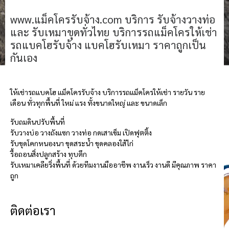
www.แม็คโครรับจ้าง.com บริการ รับจ้างวางท่อ
และ รับเหมาขุดทั่วไทย บริการรถแม็คโครให้เช่า
รถแบคโฮรับจ้าง แบคโฮรับเหมา ราคาถูกเป็น
กันเอง
ให้เช่ารถแบคโฮ แม็คโครรับจ้าง บริการรถแม็คโครให้เช่า รายวัน ราย
เดือน ทั่วทุกพื้นที่ ใหม่ แรง ทั้งขนาดใหญ่ และ ขนาดเล็ก
รับถมดินปรับพื้นที่
รับวางบ่อ วางถังแซก วางท่อ กดเสาเข็ม เปิดฟุตติ้ง
รับขุดโคกหนองนา ขุดสระน้ำ ขุดคลองใส้ไก่
รื้อถอนสิ่งปลูกสร้าง ทุบตึก
รับเหมาเคลียริ่งพื้นที่ ด้วยทีมงานมืออาชีพ งานเร็ว งานดี มีคุณภาพ ราคา
ถูก
ติดต่อเรา