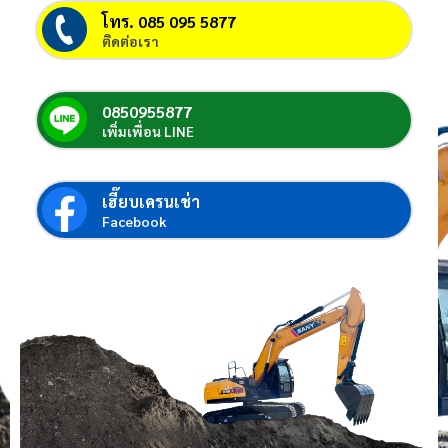
โทร. 085 095 5877
ติดต่อเรา
0850955877
เพิ่มเพื่อน LINE
เฮี๊ยบเครนเช่า
Facebook