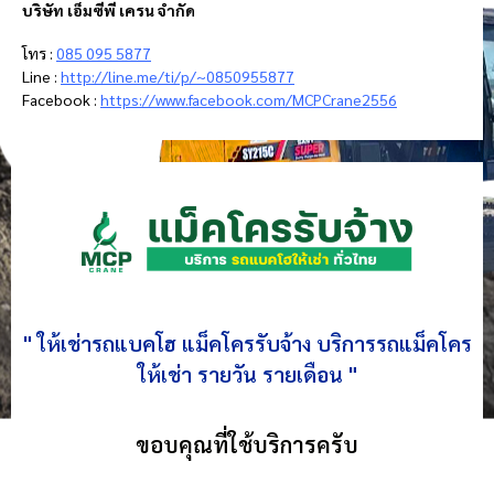
บริษัท เอ็มซีพี เครน จำกัด
โทร :
085 095 5877
Line :
http://line.me/ti/p/~0850955877
Facebook :
https://www.facebook.com/MCPCrane2556
" ให้เช่ารถแบคโฮ แม็คโครรับจ้าง บริการรถแม็คโคร
ให้เช่า รายวัน รายเดือน "
ขอบคุณที่ใช้บริการครับ