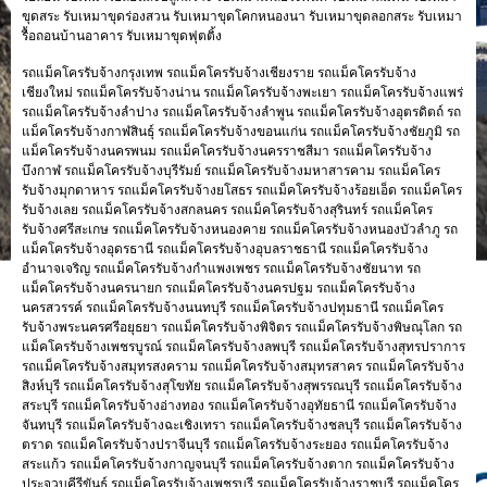
ขุดสระ รับเหมาขุดร่องสวน รับเหมาขุดโคกหนองนา รับเหมาขุดลอกสระ รับเหมา
รื้อถอนบ้านอาคาร รับเหมาขุดฟุตติ้ง
รถแม็คโครรับจ้างกรุงเทพ รถแม็คโครรับจ้างเชียงราย รถแม็คโครรับจ้าง
เชียงใหม่ รถแม็คโครรับจ้างน่าน รถแม็คโครรับจ้างพะเยา รถแม็คโครรับจ้างแพร่
รถแม็คโครรับจ้างลำปาง รถแม็คโครรับจ้างลำพูน รถแม็คโครรับจ้างอุตรดิตถ์ รถ
แม็คโครรับจ้างกาฬสินธุ์ รถแม็คโครรับจ้างขอนแก่น รถแม็คโครรับจ้างชัยภูมิ รถ
แม็คโครรับจ้างนครพนม รถแม็คโครรับจ้างนครราชสีมา รถแม็คโครรับจ้าง
บึงกาฬ รถแม็คโครรับจ้างบุรีรัมย์ รถแม็คโครรับจ้างมหาสารคาม รถแม็คโคร
รับจ้างมุกดาหาร รถแม็คโครรับจ้างยโสธร รถแม็คโครรับจ้างร้อยเอ็ด รถแม็คโคร
รับจ้างเลย รถแม็คโครรับจ้างสกลนคร รถแม็คโครรับจ้างสุรินทร์ รถแม็คโคร
รับจ้างศรีสะเกษ รถแม็คโครรับจ้างหนองคาย รถแม็คโครรับจ้างหนองบัวลำภู รถ
แม็คโครรับจ้างอุดรธานี รถแม็คโครรับจ้างอุบลราชธานี รถแม็คโครรับจ้าง
อำนาจเจริญ รถแม็คโครรับจ้างกำแพงเพชร รถแม็คโครรับจ้างชัยนาท รถ
แม็คโครรับจ้างนครนายก รถแม็คโครรับจ้างนครปฐม รถแม็คโครรับจ้าง
นครสวรรค์ รถแม็คโครรับจ้างนนทบุรี รถแม็คโครรับจ้างปทุมธานี รถแม็คโคร
รับจ้างพระนครศรีอยุธยา รถแม็คโครรับจ้างพิจิตร รถแม็คโครรับจ้างพิษณุโลก รถ
แม็คโครรับจ้างเพชรบูรณ์ รถแม็คโครรับจ้างลพบุรี รถแม็คโครรับจ้างสุทรปราการ
รถแม็คโครรับจ้างสมุทรสงคราม รถแม็คโครรับจ้างสมุทรสาคร รถแม็คโครรับจ้าง
สิงห์บุรี รถแม็คโครรับจ้างสุโขทัย รถแม็คโครรับจ้างสุพรรณบุรี รถแม็คโครรับจ้าง
สระบุรี รถแม็คโครรับจ้างอ่างทอง รถแม็คโครรับจ้างอุทัยธานี รถแม็คโครรับจ้าง
จันทบุรี รถแม็คโครรับจ้างฉะเชิงเทรา รถแม็คโครรับจ้างชลบุรี รถแม็คโครรับจ้าง
ตราด รถแม็คโครรับจ้างปราจีนบุรี รถแม็คโครรับจ้างระยอง รถแม็คโครรับจ้าง
สระแก้ว รถแม็คโครรับจ้างกาญจนบุรี รถแม็คโครรับจ้างตาก รถแม็คโครรับจ้าง
ประจวบคีรีขันธ์ รถแม็คโครรับจ้างเพชรบุรี รถแม็คโครรับจ้างราชบุรี รถแม็คโคร