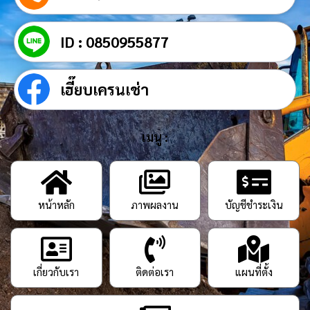
ID : 0850955877
เฮี๊ยบเครนเช่า
เมนู :
หน้าหลัก
ภาพผลงาน
บัญชีชำระเงิน
เกี่ยวกับเรา
ติดต่อเรา
แผนที่ตั้ง