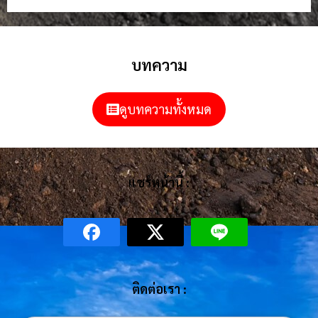
บทความ
ดูบทความทั้งหมด
แชร์หน้านี้ :
ติดต่อเรา :