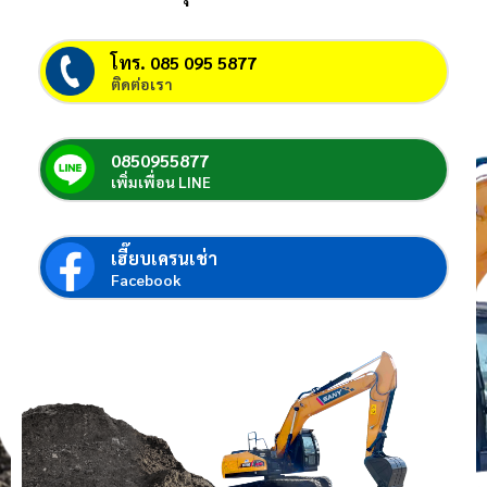
โทร. 085 095 5877
ติดต่อเรา
0850955877
เพิ่มเพื่อน LINE
เฮี๊ยบเครนเช่า
Facebook