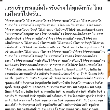
..เราบริการรถแม็คโครรับจ้าง ได้ทุกจังหวัด ไกล
แค่ไหนก็ไปครับ..
ให้เช่ารถแบคโฮ ให้เช่ารถแบคโฮเช่า ให้เช่ารถแบคโฮให้เช่า ให้เช่ารถแบคโฮ
รับจ้าง ให้เช่ารถแบคโฮชลบุรี ให้เช่ารถแบคโฮระยอง ให้เช่ารถแบคโฮสระแก้ว
ให้เช่ารถแบคโฮปราจีนบุรี ให้เช่ารถแบคโฮจันทบุรี ให้เช่ารถแบคโฮฉะเชิงเทรา
ให้เช่ารถแบคโฮสมุทปราการ ให้เช่ารถแม็คโคร ให้เช่ารถแม็คโครเช่า ให้เช่ารถ
แม็คโครรับจ้าง ให้เช่ารถแม็คโครให้เช่า ให้เช่ารถแม็คโครชลบุรี ให้เช่ารถ
แม็คโครระยอง ให้เช่ารถแม็คโครสระแก้ว ให้เช่ารถแม็คโครปราจีนบุรี ให้เช่ารถ
แม็คโครจันทบุรี ให้เช่ารถแม็คโครฉะเชิงเทรา ให้เช่ารถแม็คโครสมุทปราการ ให้
เช่ารถแมคโคร ให้เช่ารถแมคโครเช่า ให้เช่ารถแมคโครให้เช่า ให้เช่ารถแมคโคร
รับจ้าง ให้เช่ารถแมคโครชลบุรี ให้เช่ารถแมคโครระยอง ให้เช่ารถแมคโคร
สระแก้ว ให้เช่ารถแมคโครปราจีนบุรี ให้เช่ารถแมคโครจันทบุรี ให้เช่ารถแมคโคร
ฉะเชิงเทรา ให้เช่ารถแมคโครสมุทปราการ รถแบคโฮให้เช่าใกล้ฉัน รถแม็คโคร
ให้เช่าใกล้ฉัน รถแมคโครให้เช่าใกล้ฉัน รับขุดดิน รับขุดดินถมที่ รับปรับดิน รับ
งานถมดิน รับงานเคลียรริ่ง รับฝังดิน รับกลบดิน รับถมที่ รับทุบตึก รับรื้อถอน รับรื้อ
ถอนสิ่งปลูกสร้าง รับถมดิน รับขุดสระน้ำ รับขุดร่องสวน รับขุดคลองใส้ไก่ รับเหมา
ขุดคลองใส้ไก่ รับขุดบ่อ รับขุดถังแซ็ก รับปรับหน้าดิน รับขุดโคกหนองนา รับเปิด
ฟุตติ้ง รับขุดฟุตติ้ง รับขุดลอกสระ รับวางท่อ รับถางป่า รับจ้างขุดดิน รับจ้างขุด
ดินถมที่ รับจ้างปรับดิน รับจ้างงานถมดิน รับจ้างงานเคลียรริ่ง รับจ้างฝังดิน รับจ้าง
กลบดิน รับจ้างถมที่ รับจ้างทุบตึก รับจ้างรื้อถอน รับจ้างรื้อถอนสิ่งปลูกสร้าง รับจ้าง
ถมดิน รับจ้างขุดสระน้ำ รับจ้างขุดร่องสวน รับจ้างขุดคลองใส้ไก่ รับจ้างเหมาขุด
คลองใส้ไก่ รับจ้างขุดบ่อ รับจ้างขุดถังแซ็ก รับจ้างปรับหน้าดิน รับจ้างขุดโคก
หนองนา รับจ้างเปิดฟุตติ้ง รับจ้างขุดฟุตติ้ง รับจ้างขุดลอกสระ รับจ้างวางท่อ