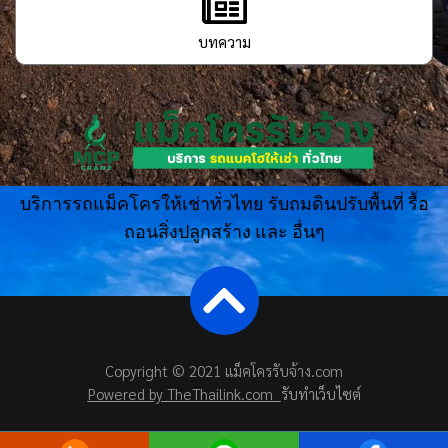
บทความ
บริการรถแม็คโครให้เช่าทั่วไทย รับถมดินปรับพื้นที่ รื้อ
ถอนสิ่งปลูกสร้าง และ อื่นๆ
Copyright © 2021 แม็คโครรับจ้าง.com
Powered by TheThailink.com
รับทำเว็บไซต์