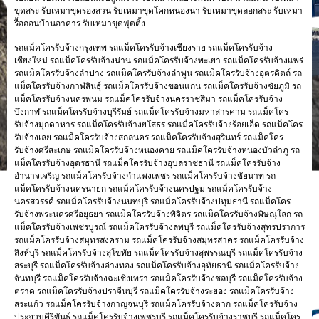
ขุดสระ รับเหมาขุดร่องสวน รับเหมาขุดโคกหนองนา รับเหมาขุดลอกสระ รับเหมา
รื้อถอนบ้านอาคาร รับเหมาขุดฟุตติ้ง
รถแม็คโครรับจ้างกรุงเทพ รถแม็คโครรับจ้างเชียงราย รถแม็คโครรับจ้าง
เชียงใหม่ รถแม็คโครรับจ้างน่าน รถแม็คโครรับจ้างพะเยา รถแม็คโครรับจ้างแพร่
รถแม็คโครรับจ้างลำปาง รถแม็คโครรับจ้างลำพูน รถแม็คโครรับจ้างอุตรดิตถ์ รถ
แม็คโครรับจ้างกาฬสินธุ์ รถแม็คโครรับจ้างขอนแก่น รถแม็คโครรับจ้างชัยภูมิ รถ
แม็คโครรับจ้างนครพนม รถแม็คโครรับจ้างนครราชสีมา รถแม็คโครรับจ้าง
บึงกาฬ รถแม็คโครรับจ้างบุรีรัมย์ รถแม็คโครรับจ้างมหาสารคาม รถแม็คโคร
รับจ้างมุกดาหาร รถแม็คโครรับจ้างยโสธร รถแม็คโครรับจ้างร้อยเอ็ด รถแม็คโคร
รับจ้างเลย รถแม็คโครรับจ้างสกลนคร รถแม็คโครรับจ้างสุรินทร์ รถแม็คโคร
รับจ้างศรีสะเกษ รถแม็คโครรับจ้างหนองคาย รถแม็คโครรับจ้างหนองบัวลำภู รถ
แม็คโครรับจ้างอุดรธานี รถแม็คโครรับจ้างอุบลราชธานี รถแม็คโครรับจ้าง
อำนาจเจริญ รถแม็คโครรับจ้างกำแพงเพชร รถแม็คโครรับจ้างชัยนาท รถ
แม็คโครรับจ้างนครนายก รถแม็คโครรับจ้างนครปฐม รถแม็คโครรับจ้าง
นครสวรรค์ รถแม็คโครรับจ้างนนทบุรี รถแม็คโครรับจ้างปทุมธานี รถแม็คโคร
รับจ้างพระนครศรีอยุธยา รถแม็คโครรับจ้างพิจิตร รถแม็คโครรับจ้างพิษณุโลก รถ
แม็คโครรับจ้างเพชรบูรณ์ รถแม็คโครรับจ้างลพบุรี รถแม็คโครรับจ้างสุทรปราการ
รถแม็คโครรับจ้างสมุทรสงคราม รถแม็คโครรับจ้างสมุทรสาคร รถแม็คโครรับจ้าง
สิงห์บุรี รถแม็คโครรับจ้างสุโขทัย รถแม็คโครรับจ้างสุพรรณบุรี รถแม็คโครรับจ้าง
สระบุรี รถแม็คโครรับจ้างอ่างทอง รถแม็คโครรับจ้างอุทัยธานี รถแม็คโครรับจ้าง
จันทบุรี รถแม็คโครรับจ้างฉะเชิงเทรา รถแม็คโครรับจ้างชลบุรี รถแม็คโครรับจ้าง
ตราด รถแม็คโครรับจ้างปราจีนบุรี รถแม็คโครรับจ้างระยอง รถแม็คโครรับจ้าง
สระแก้ว รถแม็คโครรับจ้างกาญจนบุรี รถแม็คโครรับจ้างตาก รถแม็คโครรับจ้าง
ประจวบคีรีขันธ์ รถแม็คโครรับจ้างเพชรบุรี รถแม็คโครรับจ้างราชบุรี รถแม็คโคร