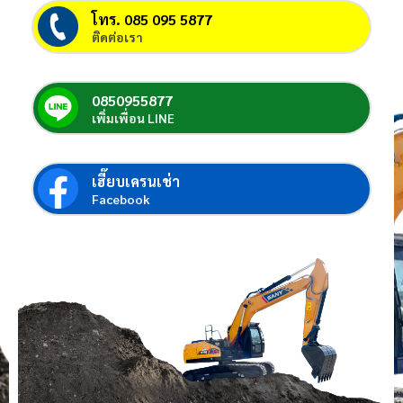
โทร. 085 095 5877
ติดต่อเรา
0850955877
เพิ่มเพื่อน LINE
เฮี๊ยบเครนเช่า
Facebook