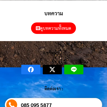
บทความ
ดูบทความทั้งหมด
แชร์หน้านี้ :
ติดต่อเรา :
085 095 5877