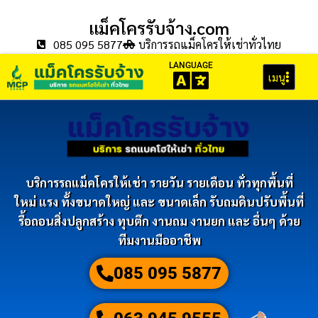
แม็คโครรับจ้าง.com
085 095 5877
บริการรถแม็คโครให้เช่าทั่วไทย
LANGUAGE
เมนู
บริการรถแม็คโครให้เช่า รายวัน รายเดือน ทั่วทุกพื้นที่
ใหม่ แรง ทั้งขนาดใหญ่ และ ขนาดเล็ก รับถมดินปรับพื้นที่
รื้อถอนสิ่งปลูกสร้าง ทุบตึก งานถม งานยก และ อื่นๆ ด้วย
ทีมงานมืออาชีพ
085 095 5877