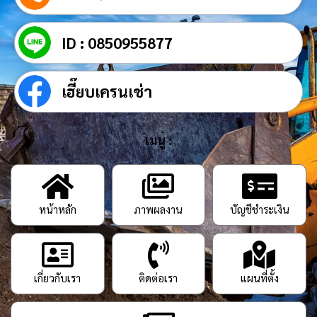
ID : 0850955877
เฮี๊ยบเครนเช่า
เมนู :
หน้าหลัก
ภาพผลงาน
บัญชีชำระเงิน
เกี่ยวกับเรา
ติดต่อเรา
แผนที่ตั้ง