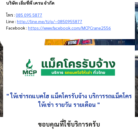
บริษัท เอ็มซีพี เครน จำกัด
โทร :
085 095 5877
Line :
http://line.me/ti/p/~0850955877
Facebook :
https://www.facebook.com/MCPCrane2556
" ให้เช่ารถแบคโฮ แม็คโครรับจ้าง บริการรถแม็คโคร
ให้เช่า รายวัน รายเดือน "
ขอบคุณที่ใช้บริการครับ